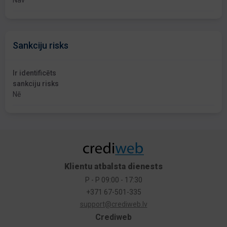
Nav
Sankciju risks
Ir identificēts
sankciju risks
Nē
Klientu atbalsta dienests
P - P 09:00 - 17:30
+371 67-501-335
support@crediweb.lv
Crediweb