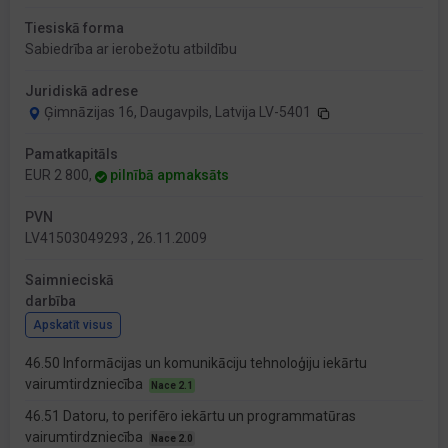
Tiesiskā forma
Sabiedrība ar ierobežotu atbildību
Juridiskā adrese
Ģimnāzijas 16, Daugavpils, Latvija LV-5401
Pamatkapitāls
EUR 2 800,
pilnībā apmaksāts
PVN
LV41503049293 , 26.11.2009
Saimnieciskā
darbība
Apskatīt visus
46.50 Informācijas un komunikāciju tehnoloģiju iekārtu
vairumtirdzniecība
Nace 2.1
46.51 Datoru, to perifēro iekārtu un programmatūras
vairumtirdzniecība
Nace 2.0