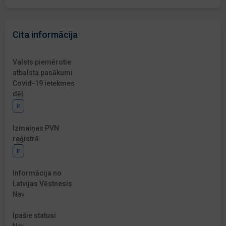
Cita informācija
Valsts piemērotie
atbalsta pasākumi
Covid-19 ietekmes
dēļ
Ir
Izmaiņas PVN
reģistrā
Ir
Informācija no
Latvijas Vēstnesis
Nav
Īpašie statusi