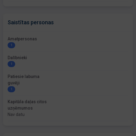
Saistītas personas
Amatpersonas
1
Dalībnieki
1
Patiesie labuma
guvēji
1
Kapitāla daļas citos
uzņēmumos
Nav datu