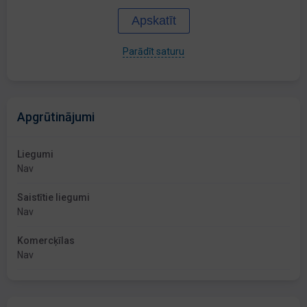
Apskatīt
Parādīt saturu
Apgrūtinājumi
Liegumi
Nav
Saistītie liegumi
Nav
Komercķīlas
Nav