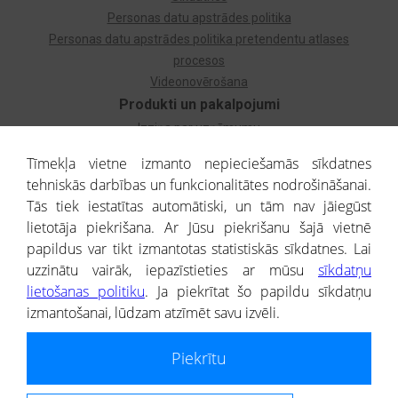
Personas datu apstrādes politika
Personas datu apstrādes politika pretendentu atlases
procesos
Videonovērošana
Produkti un pakalpojumi
Izziņa par uzņēmumu
Izziņa par privātpersonu
Tīmekļa vietne izmanto nepieciešamās sīkdatnes
Dzimtas koks
tehniskās darbības un funkcionalitātes nodrošināšanai.
Uzņēmumu atlase
Tās tiek iestatītas automātiski, un tām nav jāiegūst
Monitorings
lietotāja piekrišana. Ar Jūsu piekrišanu šajā vietnē
Kredītizziņa par ārvalstu uzņēmumiem
papildus var tikt izmantotas statistiskās sīkdatnes. Lai
uzzinātu vairāk, iepazīstieties ar mūsu
sīkdatņu
® CREDITREFORM Latvija
lietošanas politiku
. Ja piekrītat šo papildu sīkdatņu
SIA
izmantošanai, lūdzam atzīmēt savu izvēli.
People illustrations by Storyset
Piekrītu
Informāciju no Uzņēmumu reģistra nodrošina SIA CREDITREFORM Latvija.
Portāla ietvaros saņemtajai informācijai ir uzziņas raksturs, un tai nav