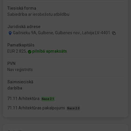
Tiesiskā forma
Sabiedrība ar ierobežotu atbildību
Juridiskā adrese
Gaitnieku 9A, Gulbene, Gulbenes nov., Latvija LV-4401
Pamatkapitāls
EUR 2 825,
pilnībā apmaksāts
PVN
Nav reģistrēts
Saimnieciskā
darbība
71.11 Arhitektūra
Nace 2.1
71.11 Arhitektūras pakalpojumi
Nace 2.0