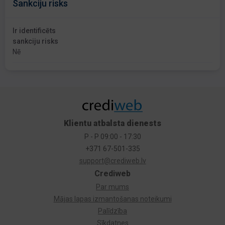
Sankciju risks
Ir identificēts
sankciju risks
Nē
Klientu atbalsta dienests
P - P 09:00 - 17:30
+371 67-501-335
support@crediweb.lv
Crediweb
Par mums
Mājas lapas izmantošanas noteikumi
Palīdzība
Sīkdatnes