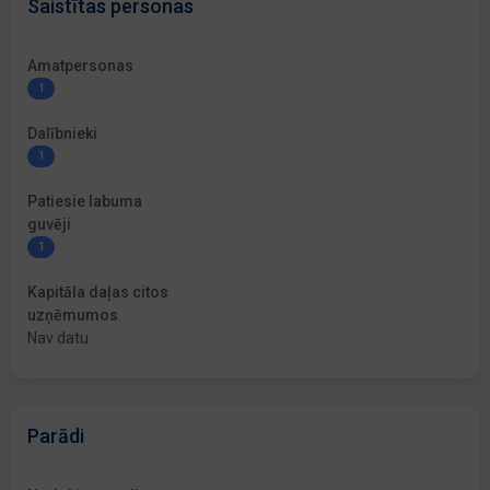
Saistītas personas
Amatpersonas
1
Dalībnieki
1
Patiesie labuma
guvēji
1
Kapitāla daļas citos
uzņēmumos
Nav datu
Parādi