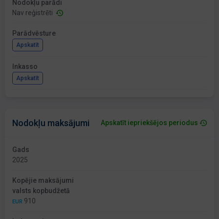
Nodokļu parādi
Nav reģistrēti
Parādvēsture
Apskatīt
Inkasso
Apskatīt
Nodokļu maksājumi
Apskatīt iepriekšējos periodus
Gads
2025
Kopējie maksājumi
valsts kopbudžetā
910
EUR