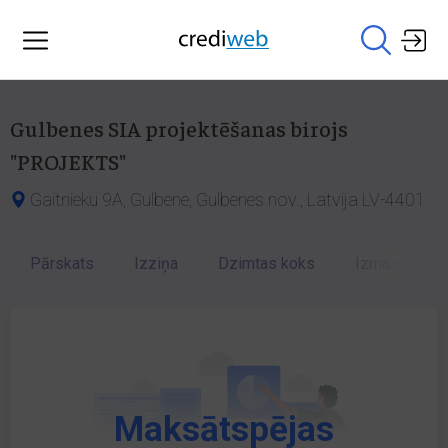
Gulbenes SIA projektēšanas birojs
"PROJEKTS"
Gaitnieku 9A, Gulbene, Gulbenes nov., Latvija LV-4401
Pārskats
Izziņa
Dzimtas koks
Izmaiņu vēst
Maksātspējas