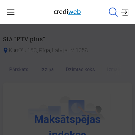
SIA "PTV plus"
Kursīšu 15C, Rīga, Latvija LV-1058
Pārskats
Izziņa
Dzimtas koks
Izmaiņu vēst
Maksātspējas