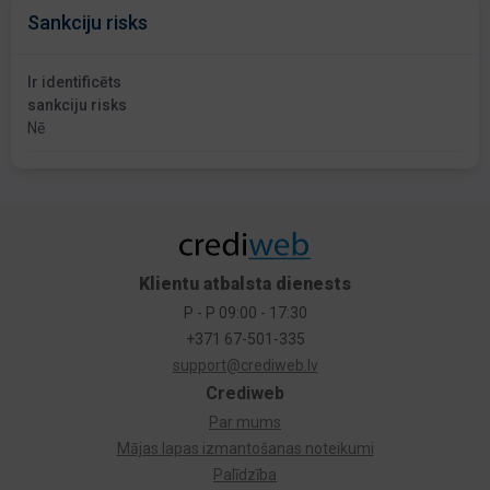
Sankciju risks
Ir identificēts
sankciju risks
Nē
Klientu atbalsta dienests
P - P 09:00 - 17:30
+371 67-501-335
support@crediweb.lv
Crediweb
Par mums
Mājas lapas izmantošanas noteikumi
Palīdzība