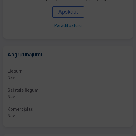
Apskatīt
Parādīt saturu
Apgrūtinājumi
Liegumi
Nav
Saistītie liegumi
Nav
Komercķīlas
Nav