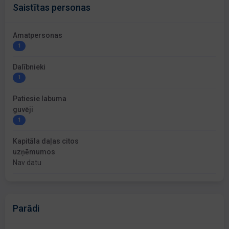
Saistītas personas
Amatpersonas
1
Dalībnieki
1
Patiesie labuma
guvēji
1
Kapitāla daļas citos
uzņēmumos
Nav datu
Parādi