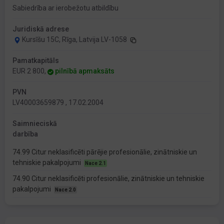
Sabiedrība ar ierobežotu atbildību
Juridiskā adrese
Kursīšu 15C, Rīga, Latvija LV-1058
Pamatkapitāls
EUR 2 800,
pilnībā apmaksāts
PVN
LV40003659879 , 17.02.2004
Saimnieciskā
darbība
74.99 Citur neklasificēti pārējie profesionālie, zinātniskie un
tehniskie pakalpojumi
Nace 2.1
74.90 Citur neklasificēti profesionālie, zinātniskie un tehniskie
pakalpojumi
Nace 2.0