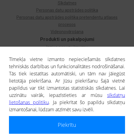
Sīkdatnes
Personas datu apstrādes politika
Personas datu apstrādes politika pretendentu atlases
procesos
Videonovērošana
Produkti un pakalpojumi
Izziņa par uzņēmumu
Izziņa par privātpersonu
Tīmekļa vietne izmanto nepieciešamās sīkdatnes
Dzimtas koks
tehniskās darbības un funkcionalitātes nodrošināšanai.
Uzņēmumu atlase
Tās tiek iestatītas automātiski, un tām nav jāiegūst
Monitorings
lietotāja piekrišana. Ar Jūsu piekrišanu šajā vietnē
Kredītizziņa par ārvalstu uzņēmumiem
papildus var tikt izmantotas statistiskās sīkdatnes. Lai
uzzinātu vairāk, iepazīstieties ar mūsu
sīkdatņu
® CREDITREFORM Latvija
lietošanas politiku
. Ja piekrītat šo papildu sīkdatņu
SIA
izmantošanai, lūdzam atzīmēt savu izvēli.
People illustrations by Storyset
Piekrītu
Informāciju no Uzņēmumu reģistra nodrošina SIA CREDITREFORM Latvija.
Portāla ietvaros saņemtajai informācijai ir uzziņas raksturs, un tai nav