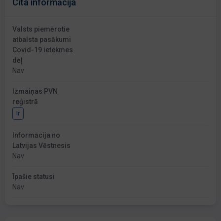
Cita informācija
Valsts piemērotie
atbalsta pasākumi
Covid-19 ietekmes
dēļ
Nav
Izmaiņas PVN
reģistrā
Ir
Informācija no
Latvijas Vēstnesis
Nav
Īpašie statusi
Nav