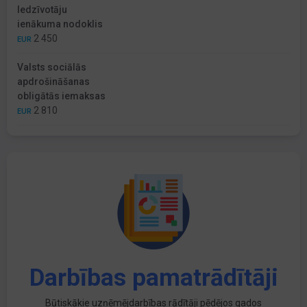
Iedzīvotāju
ienākuma nodoklis
2 450
EUR
Valsts sociālās
apdrošināšanas
obligātās iemaksas
2 810
EUR
Darbības pamatrādītāji
Būtiskākie uzņēmējdarbības rādītāji pēdējos gados