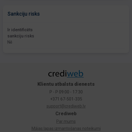
Sankciju risks
Ir identificēts
sankciju risks
Nē
Klientu atbalsta dienests
P - P 09:00 - 17:30
+371 67-501-335
support@crediweb.lv
Crediweb
Par mums
Mājas lapas izmantošanas noteikumi