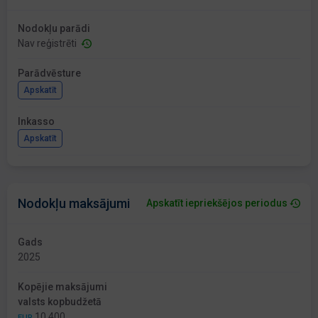
Nodokļu parādi
Nav reģistrēti
Parādvēsture
Apskatīt
Inkasso
Apskatīt
Nodokļu maksājumi
Apskatīt iepriekšējos periodus
Gads
2025
Kopējie maksājumi
valsts kopbudžetā
10 400
EUR