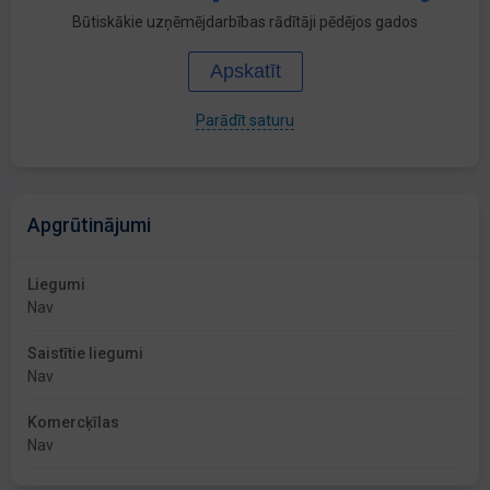
Būtiskākie uzņēmējdarbības rādītāji pēdējos gados
Apskatīt
Parādīt saturu
Apgrūtinājumi
Liegumi
Nav
Saistītie liegumi
Nav
Komercķīlas
Nav