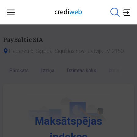
PayBaltic SIA
Paparžu 6, Sigulda, Siguldas nov., Latvija LV-2150
Pārskats
Izziņa
Dzimtas koks
Izmaiņu vēst
Maksātspējas