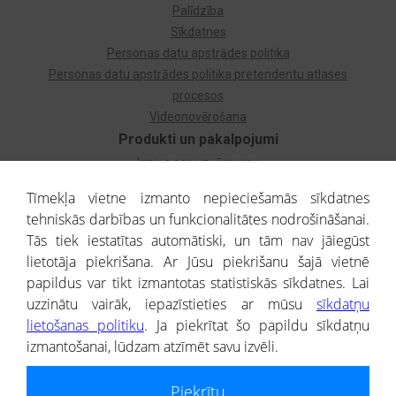
Palīdzība
Sīkdatnes
Personas datu apstrādes politika
Personas datu apstrādes politika pretendentu atlases
procesos
Videonovērošana
Produkti un pakalpojumi
Izziņa par uzņēmumu
Izziņa par privātpersonu
Tīmekļa vietne izmanto nepieciešamās sīkdatnes
Dzimtas koks
tehniskās darbības un funkcionalitātes nodrošināšanai.
Uzņēmumu atlase
Tās tiek iestatītas automātiski, un tām nav jāiegūst
Monitorings
lietotāja piekrišana. Ar Jūsu piekrišanu šajā vietnē
Kredītizziņa par ārvalstu uzņēmumiem
papildus var tikt izmantotas statistiskās sīkdatnes. Lai
uzzinātu vairāk, iepazīstieties ar mūsu
sīkdatņu
® CREDITREFORM Latvija
lietošanas politiku
. Ja piekrītat šo papildu sīkdatņu
SIA
izmantošanai, lūdzam atzīmēt savu izvēli.
People illustrations by Storyset
Piekrītu