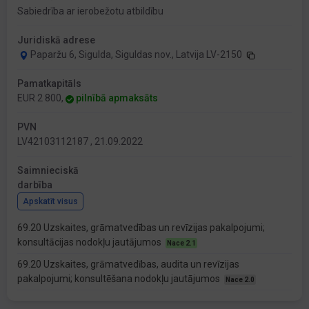
Sabiedrība ar ierobežotu atbildību
Juridiskā adrese
Paparžu 6, Sigulda, Siguldas nov., Latvija LV-2150
Pamatkapitāls
EUR 2 800,
pilnībā apmaksāts
PVN
LV42103112187 , 21.09.2022
Saimnieciskā
darbība
Apskatīt visus
69.20 Uzskaites, grāmatvedības un revīzijas pakalpojumi;
konsultācijas nodokļu jautājumos
Nace 2.1
69.20 Uzskaites, grāmatvedības, audita un revīzijas
pakalpojumi; konsultēšana nodokļu jautājumos
Nace 2.0