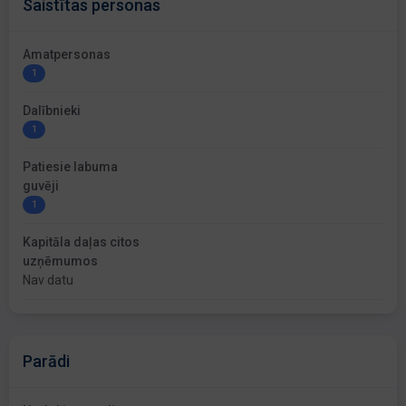
Saistītas personas
Amatpersonas
1
Dalībnieki
1
Patiesie labuma
guvēji
1
Kapitāla daļas citos
uzņēmumos
Nav datu
Parādi