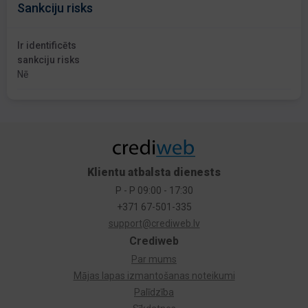
Sankciju risks
Ir identificēts
sankciju risks
Nē
Klientu atbalsta dienests
P - P 09:00 - 17:30
+371 67-501-335
support@crediweb.lv
Crediweb
Par mums
Mājas lapas izmantošanas noteikumi
Palīdzība