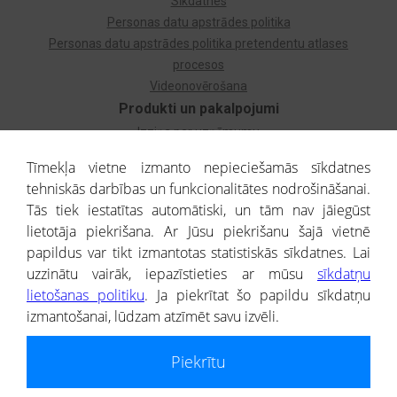
Sīkdatnes
Personas datu apstrādes politika
Personas datu apstrādes politika pretendentu atlases
procesos
Videonovērošana
Produkti un pakalpojumi
Izziņa par uzņēmumu
Izziņa par privātpersonu
Tīmekļa vietne izmanto nepieciešamās sīkdatnes
Dzimtas koks
tehniskās darbības un funkcionalitātes nodrošināšanai.
Uzņēmumu atlase
Tās tiek iestatītas automātiski, un tām nav jāiegūst
Monitorings
lietotāja piekrišana. Ar Jūsu piekrišanu šajā vietnē
Kredītizziņa par ārvalstu uzņēmumiem
papildus var tikt izmantotas statistiskās sīkdatnes. Lai
uzzinātu vairāk, iepazīstieties ar mūsu
sīkdatņu
® CREDITREFORM Latvija
lietošanas politiku
. Ja piekrītat šo papildu sīkdatņu
SIA
izmantošanai, lūdzam atzīmēt savu izvēli.
People illustrations by Storyset
Piekrītu
Informāciju no Uzņēmumu reģistra nodrošina SIA CREDITREFORM Latvija.
Portāla ietvaros saņemtajai informācijai ir uzziņas raksturs, un tai nav