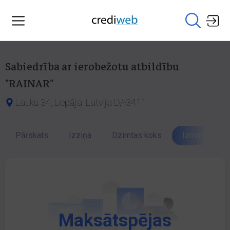
Sabiedrība ar ierobežotu atbildību
"RAINAR"
Lauku 34, Liepāja, Latvija LV-3411
Pārskats
Izziņa
Dzimtas koks
Izmaiņu vēst
Maksātspējas