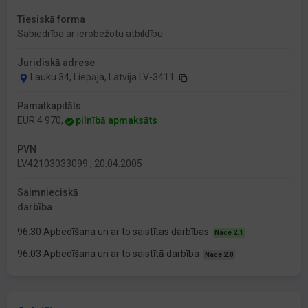
Tiesiskā forma
Sabiedrība ar ierobežotu atbildību
Juridiskā adrese
Lauku 34, Liepāja, Latvija LV-3411
Pamatkapitāls
EUR 4 970,
pilnībā apmaksāts
PVN
LV42103033099 , 20.04.2005
Saimnieciskā
darbība
96.30 Apbedīšana un ar to saistītas darbības
Nace 2.1
96.03 Apbedīšana un ar to saistītā darbība
Nace 2.0