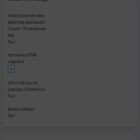
Valsts piemērotie
atbalsta pasākumi
Covid-19 ietekmes
dēļ
Nav
Izmaiņas PVN
reģistrā
Ir
Informācija no
Latvijas Vēstnesis
Nav
Īpašie statusi
Nav