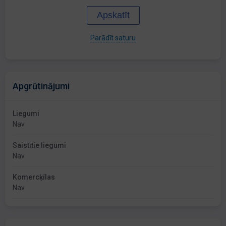
Apskatīt
Parādīt saturu
Apgrūtinājumi
Liegumi
Nav
Saistītie liegumi
Nav
Komercķīlas
Nav