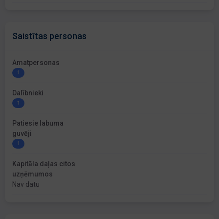
Saistītas personas
Amatpersonas
1
Dalībnieki
1
Patiesie labuma
guvēji
1
Kapitāla daļas citos
uzņēmumos
Nav datu