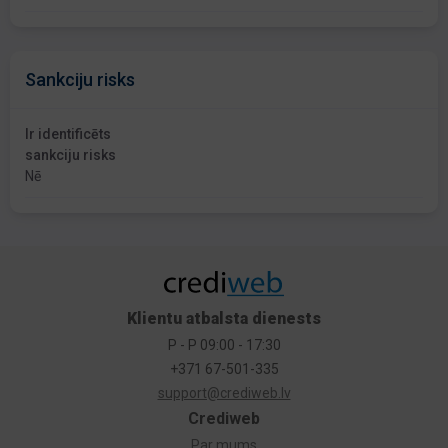
Sankciju risks
Ir identificēts
sankciju risks
Nē
Klientu atbalsta dienests
P - P 09:00 - 17:30
+371 67-501-335
support@crediweb.lv
Crediweb
Par mums