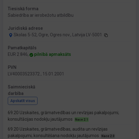
Tiesiskā forma
Sabiedrība ar ierobežotu atbildību
Juridiskā adrese
Skolas 5-52, Ogre, Ogres nov., Latvija LV-5001
Pamatkapitāls
EUR 2 846,
pilnībā apmaksāts
PVN
LV40003523372 , 15.01.2001
Saimnieciskā
darbība
Apskatīt visus
69.20 Uzskaites, grāmatvedības un revīzijas pakalpojumi;
konsultācijas nodokļu jautājumos
Nace 2.1
69.20 Uzskaites, grāmatvedības, audita un revīzijas
pakalpojumi; konsultēšana nodokļu jautājumos
Nace 2.0