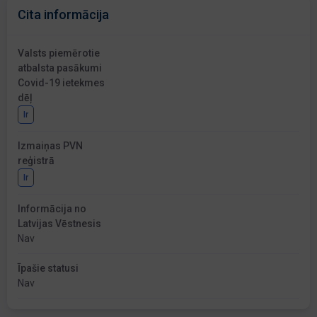
Cita informācija
Valsts piemērotie
atbalsta pasākumi
Covid-19 ietekmes
dēļ
Ir
Izmaiņas PVN
reģistrā
Ir
Informācija no
Latvijas Vēstnesis
Nav
Īpašie statusi
Nav