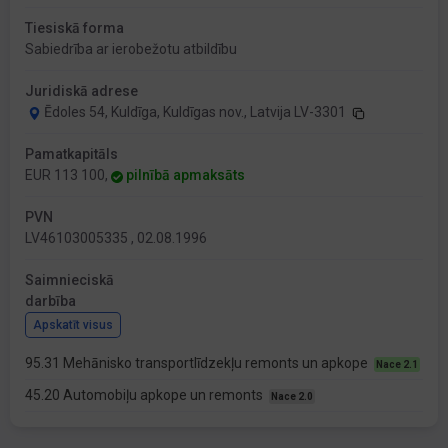
Tiesiskā forma
Sabiedrība ar ierobežotu atbildību
Juridiskā adrese
Ēdoles 54, Kuldīga, Kuldīgas nov., Latvija LV-3301
Pamatkapitāls
EUR 113 100,
pilnībā apmaksāts
PVN
LV46103005335 , 02.08.1996
Saimnieciskā
darbība
Apskatīt visus
95.31 Mehānisko transportlīdzekļu remonts un apkope
Nace 2.1
45.20 Automobiļu apkope un remonts
Nace 2.0