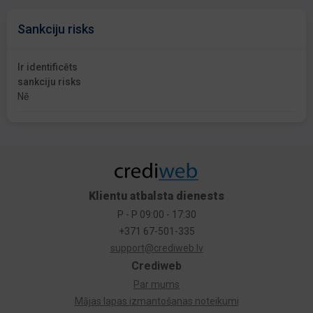
Sankciju risks
Ir identificēts
sankciju risks
Nē
Klientu atbalsta dienests
P - P 09:00 - 17:30
+371 67-501-335
support@crediweb.lv
Crediweb
Par mums
Mājas lapas izmantošanas noteikumi