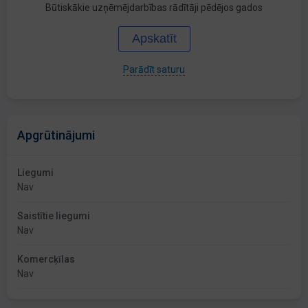
Būtiskākie uzņēmējdarbības rādītāji pēdējos gados
Apskatīt
Parādīt saturu
Apgrūtinājumi
Liegumi
Nav
Saistītie liegumi
Nav
Komercķīlas
Nav