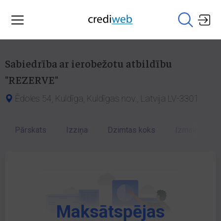
Sabiedrība ar ierobežotu atbildību
"REZERVE"
Ēdoles 54, Kuldīga, Kuldīgas nov., Latvija LV-3301
Pārskats
Izziņa
Dzimtas koks
Izmaiņu vēst
Maksātspējas