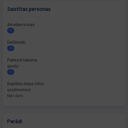
Saistītas personas
Amatpersonas
1
Dalībnieki
1
Patiesie labuma
guvēji
1
Kapitāla daļas citos
uzņēmumos
Nav datu
Parādi