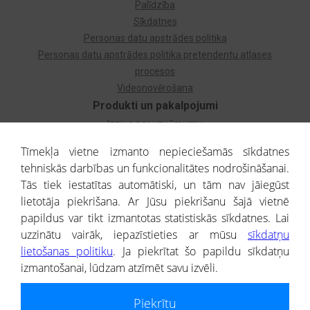
Palīdzība
Sīkdatnes
Personas datu apstrādes politika
Personas datu apstrādes politika pretendentu atlases
procesos
Videonovērošana
Produkti un pakalpojumi
Izziņa par uzņēmumu
Izziņa par privātpersonu
Tīmekļa vietne izmanto nepieciešamās sīkdatnes
Dzimtas koks
tehniskās darbības un funkcionalitātes nodrošināšanai.
Uzņēmumu atlase
Tās tiek iestatītas automātiski, un tām nav jāiegūst
Monitorings
lietotāja piekrišana. Ar Jūsu piekrišanu šajā vietnē
Kredītizziņa par ārvalstu uzņēmumiem
papildus var tikt izmantotas statistiskās sīkdatnes. Lai
uzzinātu vairāk, iepazīstieties ar mūsu
sīkdatņu
® CREDITREFORM Latvija
lietošanas politiku
. Ja piekrītat šo papildu sīkdatņu
SIA
izmantošanai, lūdzam atzīmēt savu izvēli.
People illustrations by Storyset
Piekrītu