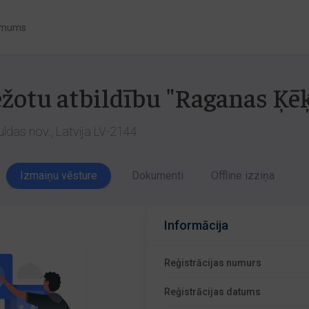
 mums
ežotu atbildību "Raganas Ķēķ
uldas nov., Latvija LV-2144
Izmaiņu vēsture
Dokumenti
Offline izziņa
Informācija
Reģistrācijas numurs
Reģistrācijas datums