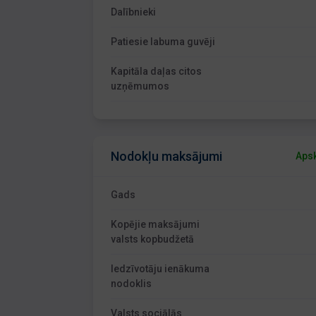
Dalībnieki
Patiesie labuma guvēji
Kapitāla daļas citos
uzņēmumos
Nodokļu maksājumi
Apsk
Gads
Kopējie maksājumi
valsts kopbudžetā
Iedzīvotāju ienākuma
nodoklis
Valsts sociālās