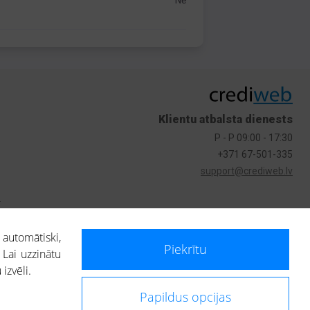
Nē
Klientu atbalsta dienests
P - P 09:00 - 17:30
+371 67-501-335
support@crediweb.lv
s
 automātiski,
Piekrītu
 Lai uzzinātu
izvēli.
Papildus opcijas
ietotājs, izmantojot portālā saņemto informāciju, ir atbildīgs par fizisko