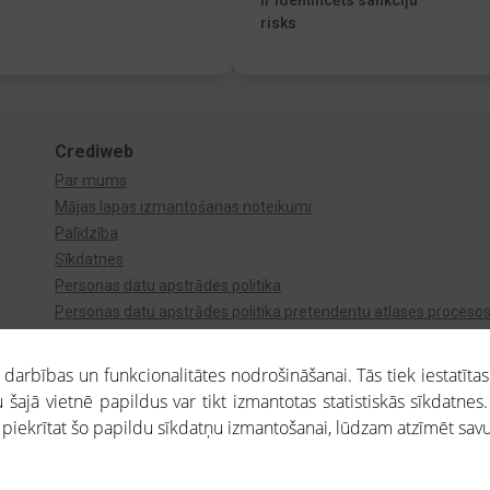
Ir identificēts sankciju
risks
Crediweb
Par mums
Mājas lapas izmantošanas noteikumi
Palīdzība
Sīkdatnes
Personas datu apstrādes politika
Personas datu apstrādes politika pretendentu atlases proceso
Videonovērošana
arbības un funkcionalitātes nodrošināšanai. Tās tiek iestatītas
 šajā vietnē papildus var tikt izmantotas statistiskās sīkdatnes.
a piekrītat šo papildu sīkdatņu izmantošanai, lūdzam atzīmēt savu 
aros saņemtajai informācijai ir uzziņas raksturs, un tai nav juridiska spēka. Portāla l