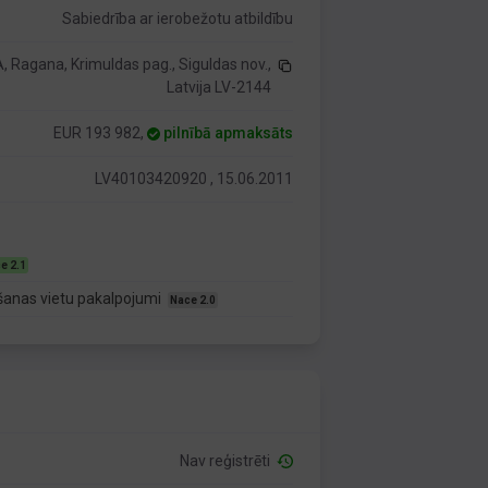
Sabiedrība ar ierobežotu atbildību
, Ragana, Krimuldas pag., Siguldas nov.,
Latvija LV-2144
EUR 193 982,
pilnībā apmaksāts
LV40103420920 , 15.06.2011
e 2.1
šanas vietu pakalpojumi
Nace 2.0
Nav reģistrēti