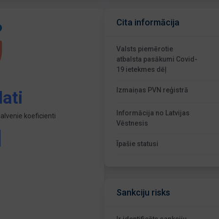
Cita informācija
Valsts piemērotie
atbalsta pasākumi Covid-
19 ietekmes dēļ
Izmaiņas PVN reģistrā
ati
Informācija no Latvijas
lvenie koeficienti
Vēstnesis
Īpašie statusi
Sankciju risks