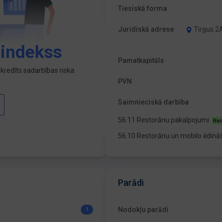
Tiesiskā forma
Juridiskā adrese
Tirgus 2A
 indekss
Pamatkapitāls
kredīts sadarbības riska
PVN
Saimnieciskā darbība
56.11 Restorānu pakalpojumi
Nac
56.10 Restorānu un mobilo ēdinā
Parādi
Nodokļu parādi
1