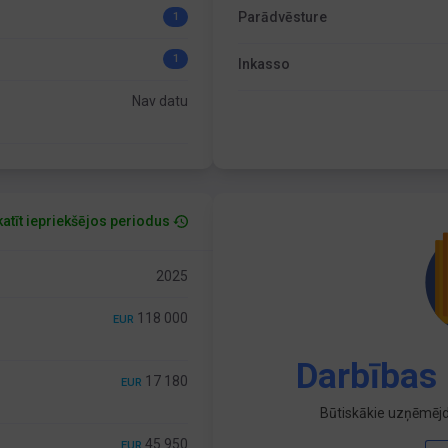
Parādvēsture
1
1
Inkasso
Nav datu
atīt iepriekšējos periodus
2025
118 000
EUR
Darbības 
17 180
EUR
Būtiskākie uzņēmējd
45 950
EUR