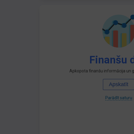
Finanšu d
Apkopota finanšu informācija un ga
Apskatīt
Parādīt saturu