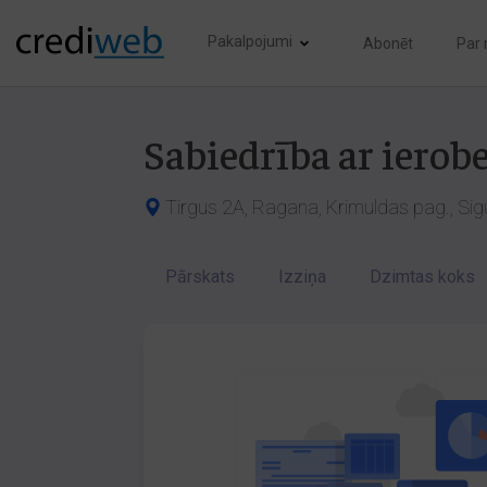
Pakalpojumi
Abonēt
Par
Sabiedrība ar ierob
Tirgus 2A, Ragana, Krimuldas pag., Sig
Pārskats
Izziņa
Dzimtas koks