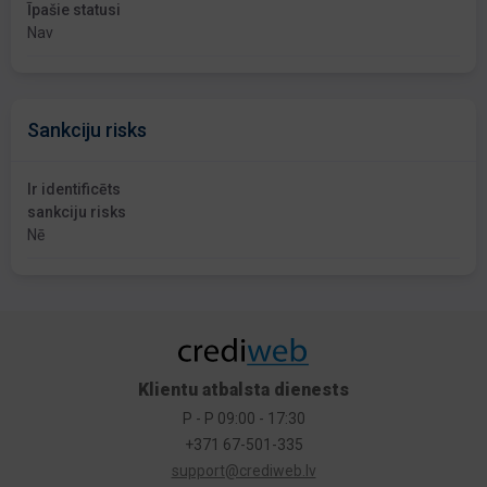
Īpašie statusi
Nav
Sankciju risks
Ir identificēts
sankciju risks
Nē
Klientu atbalsta dienests
P - P 09:00 - 17:30
+371 67-501-335
support@crediweb.lv