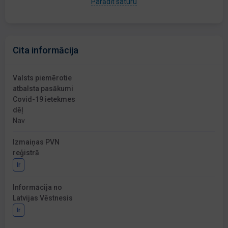
Parādīt saturu
Cita informācija
Valsts piemērotie
atbalsta pasākumi
Covid-19 ietekmes
dēļ
Nav
Izmaiņas PVN
reģistrā
Ir
Informācija no
Latvijas Vēstnesis
Ir