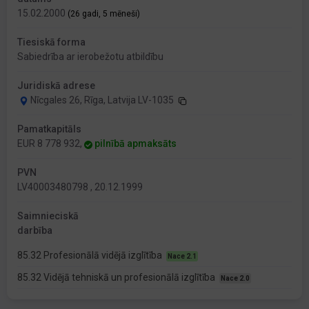
15.02.2000
(26 gadi, 5 mēneši)
Tiesiskā forma
Sabiedrība ar ierobežotu atbildību
Juridiskā adrese
Nīcgales 26, Rīga, Latvija LV-1035
Pamatkapitāls
EUR 8 778 932,
pilnībā apmaksāts
PVN
LV40003480798 , 20.12.1999
Saimnieciskā
darbība
85.32 Profesionālā vidējā izglītība
Nace 2.1
85.32 Vidējā tehniskā un profesionālā izglītība
Nace 2.0