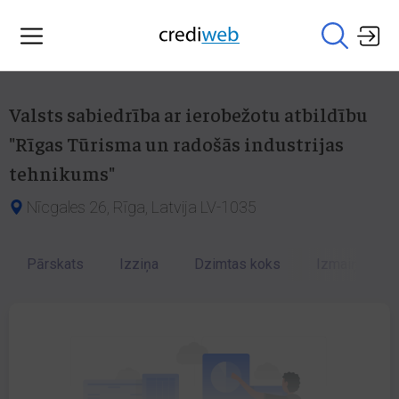
Valsts sabiedrība ar ierobežotu atbildību
"Rīgas Tūrisma un radošās industrijas
tehnikums"
Nīcgales 26, Rīga, Latvija LV-1035
Pārskats
Izziņa
Dzimtas koks
Izmaiņu vēst