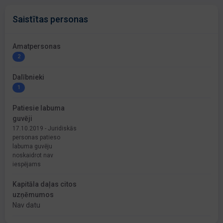
Saistītas personas
Amatpersonas
2
Dalībnieki
1
Patiesie labuma
guvēji
17.10.2019 - Juridiskās
personas patieso
labuma guvēju
noskaidrot nav
iespējams
Kapitāla daļas citos
uzņēmumos
Nav datu