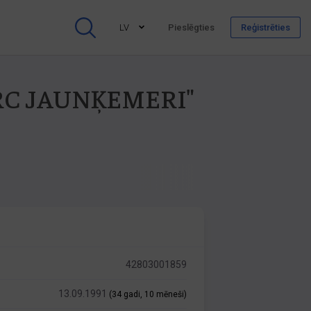
LV
Pieslēgties
Reģistrēties
-KRC JAUNĶEMERI"
42803001859
13.09.1991
(34 gadi, 10 mēneši)