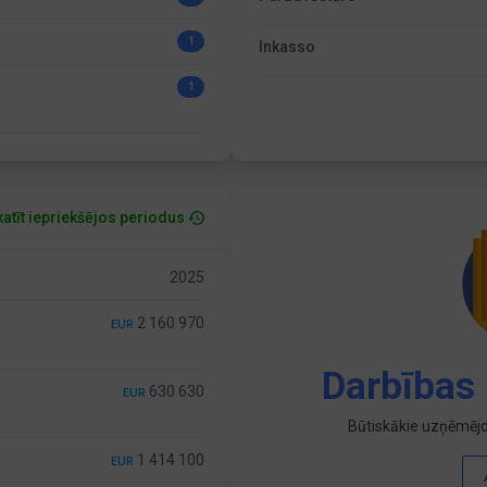
1
Inkasso
1
atīt iepriekšējos periodus
2025
2 160 970
EUR
Darbības 
630 630
EUR
Būtiskākie uzņēmējd
1 414 100
EUR