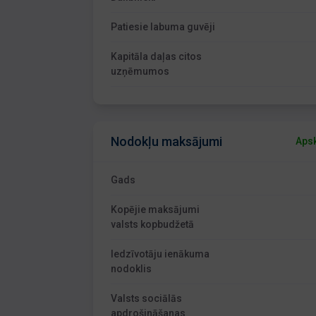
Patiesie labuma guvēji
Kapitāla daļas citos
uzņēmumos
Nodokļu maksājumi
Apsk
Gads
Kopējie maksājumi
valsts kopbudžetā
Iedzīvotāju ienākuma
nodoklis
Valsts sociālās
apdrošināšanas