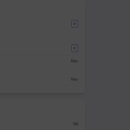
Ir
Ir
Nav
Nav
Nē