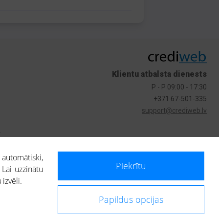
Klientu atbalsta dienests
P - P 09:00 - 17:30
+371 67-501-335
support@crediweb.lv
s
 automātiski,
Piekrītu
 Lai uzzinātu
izvēli.
Papildus opcijas
ietotājs, izmantojot portālā saņemto informāciju, ir atbildīgs par fizisko
 darbībām vai uz to pieņemtajiem lēmumiem, balstoties uz portālā saņemto