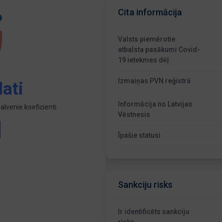
Cita informācija
Valsts piemērotie
atbalsta pasākumi Covid-
19 ietekmes dēļ
Izmaiņas PVN reģistrā
ati
Informācija no Latvijas
lvenie koeficienti
Vēstnesis
Īpašie statusi
Sankciju risks
Ir identificēts sankciju