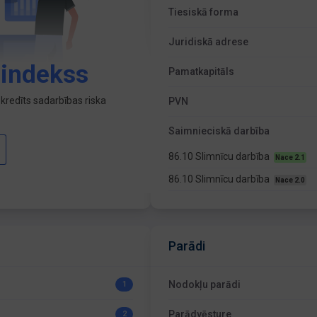
Tiesiskā forma
Juridiskā adrese
 indekss
Pamatkapitāls
kredīts sadarbības riska
PVN
Saimnieciskā darbība
86.10 Slimnīcu darbība
Nace 2.1
86.10 Slimnīcu darbība
Nace 2.0
Parādi
Nodokļu parādi
1
Parādvēsture
2