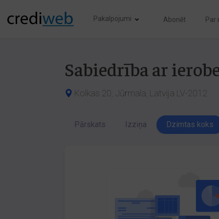
Pakalpojumi
Abonēt
Par
Sabiedrība ar ier
Kolkas 20, Jūrmala, Latvija LV-2012
Pārskats
Izziņa
Dzimtas koks