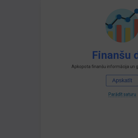
Finanšu d
Apkopota finanšu informācija un ga
Apskatīt
Parādīt saturu