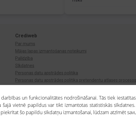
risks
Crediweb
Par mums
Mājas lapas izmantošanas noteikumi
Palīdzība
Sīkdatnes
Personas datu apstrādes politika
Personas datu apstrādes politika pretendentu atlases proceso
Videonovērošana
arbības un funkcionalitātes nodrošināšanai. Tās tiek iestatītas
 šajā vietnē papildus var tikt izmantotas statistiskās sīkdatnes.
a piekrītat šo papildu sīkdatņu izmantošanai, lūdzam atzīmēt savu 
aros saņemtajai informācijai ir uzziņas raksturs, un tai nav juridiska spēka. Portāla l
teikumu ievērošanu. Portāla uzturētājs nav atbildīgs par portāla lietotāju veiktajām