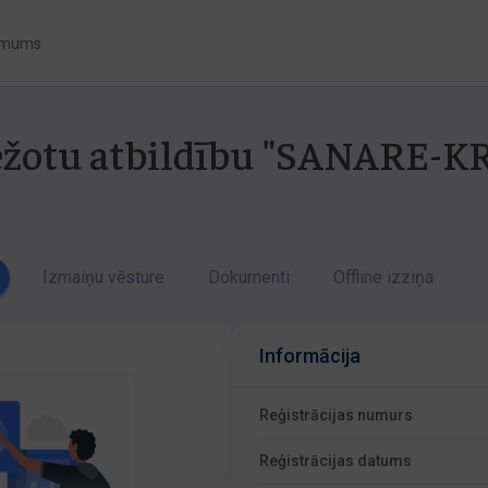
 mums
obežotu atbildību "SANARE
Izmaiņu vēsture
Dokumenti
Offline izziņa
Informācija
Reģistrācijas numurs
Reģistrācijas datums