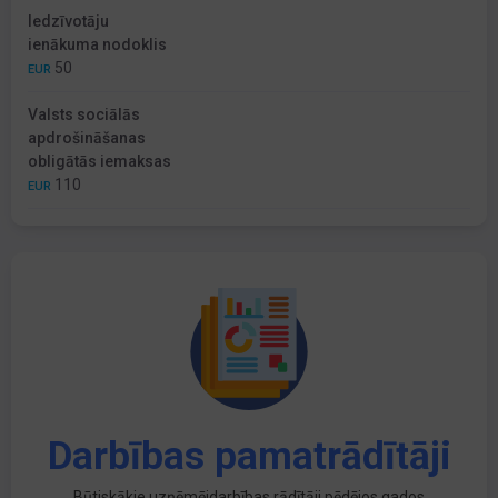
Iedzīvotāju
ienākuma nodoklis
50
EUR
Valsts sociālās
apdrošināšanas
obligātās iemaksas
110
EUR
Darbības pamatrādītāji
Būtiskākie uzņēmējdarbības rādītāji pēdējos gados