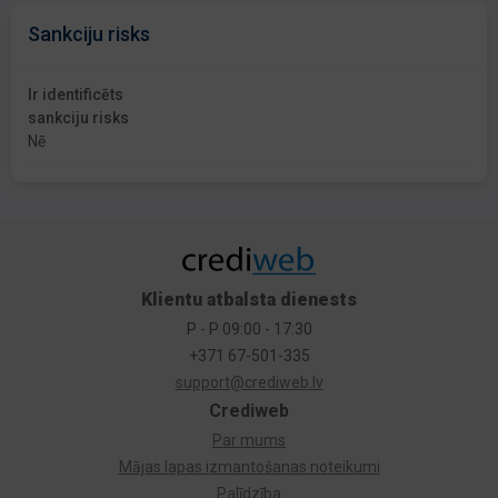
Sankciju risks
Ir identificēts
sankciju risks
Nē
Klientu atbalsta dienests
P - P 09:00 - 17:30
+371 67-501-335
support@crediweb.lv
Crediweb
Par mums
Mājas lapas izmantošanas noteikumi
Palīdzība