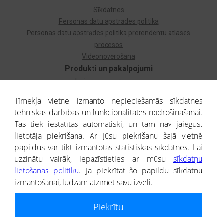
Sīkdatnes
Personas datu apstrādes politika
Personas datu apstrādes politika pretendentu atlases
procesos
Videonovērošana
Produkti un pakalpojumi
Izziņa par uzņēmumu
Izziņa par privātpersonu
Tīmekļa vietne izmanto nepieciešamās sīkdatnes
Dzimtas koks
tehniskās darbības un funkcionalitātes nodrošināšanai.
Uzņēmumu atlase
Tās tiek iestatītas automātiski, un tām nav jāiegūst
Monitorings
lietotāja piekrišana. Ar Jūsu piekrišanu šajā vietnē
Kredītizziņa par ārvalstu uzņēmumiem
papildus var tikt izmantotas statistiskās sīkdatnes. Lai
uzzinātu vairāk, iepazīstieties ar mūsu
sīkdatņu
® CREDITREFORM Latvija
lietošanas politiku
. Ja piekrītat šo papildu sīkdatņu
SIA
izmantošanai, lūdzam atzīmēt savu izvēli.
People illustrations by Storyset
Piekrītu
Informāciju no Uzņēmumu reģistra nodrošina SIA CREDITREFORM Latvija.