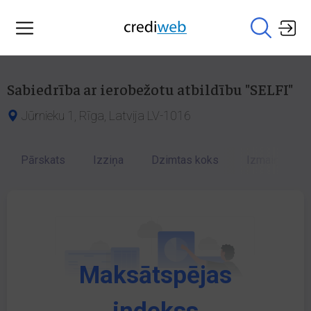
Sabiedrība ar ierobežotu atbildību "SELFI"
Jūrnieku 1, Rīga, Latvija LV-1016
Pārskats
Izziņa
Dzimtas koks
Izmaiņu vēst
Maksātspējas