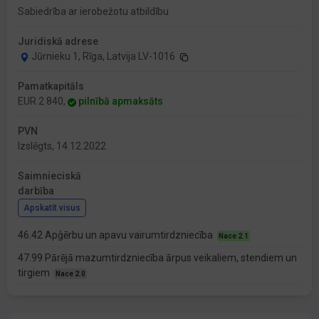
Sabiedrība ar ierobežotu atbildību
Juridiskā adrese
Jūrnieku 1, Rīga, Latvija LV-1016
Pamatkapitāls
EUR 2 840,
pilnībā apmaksāts
PVN
Izslēgts, 14.12.2022
Saimnieciskā
darbība
Apskatīt visus
46.42 Apģērbu un apavu vairumtirdzniecība
Nace 2.1
47.99 Pārējā mazumtirdzniecība ārpus veikaliem, stendiem un
tirgiem
Nace 2.0