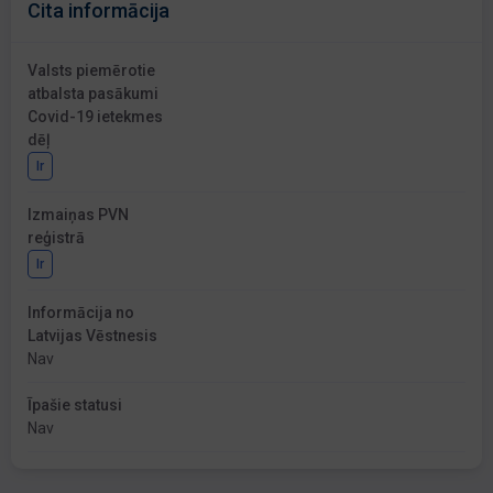
Cita informācija
Valsts piemērotie
atbalsta pasākumi
Covid-19 ietekmes
dēļ
Ir
Izmaiņas PVN
reģistrā
Ir
Informācija no
Latvijas Vēstnesis
Nav
Īpašie statusi
Nav