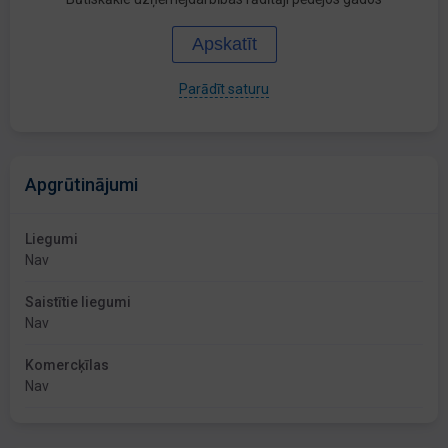
Apskatīt
Parādīt saturu
Apgrūtinājumi
Liegumi
Nav
Saistītie liegumi
Nav
Komercķīlas
Nav