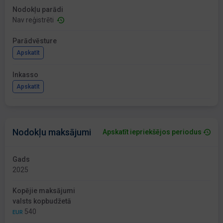
Nodokļu parādi
Nav reģistrēti
Parādvēsture
Apskatīt
Inkasso
Apskatīt
Nodokļu maksājumi
Apskatīt iepriekšējos periodus
Gads
2025
Kopējie maksājumi
valsts kopbudžetā
540
EUR