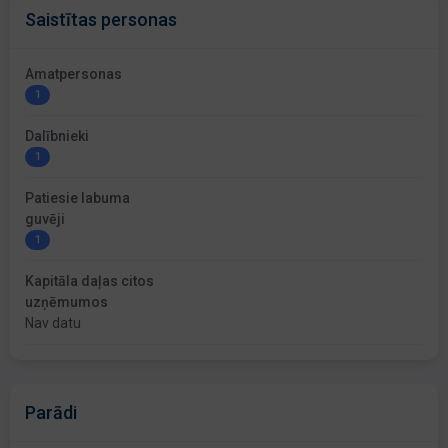
Saistītas personas
Amatpersonas
1
Dalībnieki
1
Patiesie labuma
guvēji
1
Kapitāla daļas citos
uzņēmumos
Nav datu
Parādi