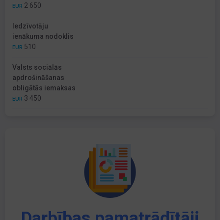
2 650
EUR
Iedzīvotāju
ienākuma nodoklis
510
EUR
Valsts sociālās
apdrošināšanas
obligātās iemaksas
3 450
EUR
Darbības pamatrādītāji