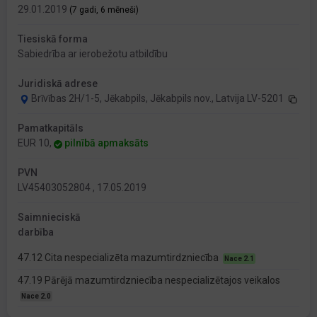
29.01.2019
(7 gadi, 6 mēneši)
Tiesiskā forma
Sabiedrība ar ierobežotu atbildību
Juridiskā adrese
Brīvības 2H/1-5, Jēkabpils, Jēkabpils nov., Latvija LV-5201
Pamatkapitāls
EUR 10,
pilnībā apmaksāts
PVN
LV45403052804 , 17.05.2019
Saimnieciskā
darbība
47.12 Cita nespecializēta mazumtirdzniecība
Nace 2.1
47.19 Pārējā mazumtirdzniecība nespecializētajos veikalos
Nace 2.0