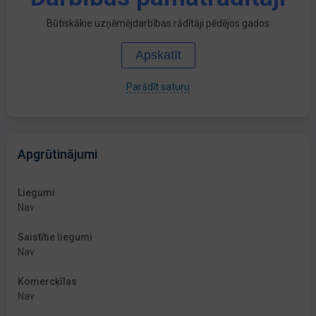
Būtiskākie uzņēmējdarbības rādītāji pēdējos gados
Apskatīt
Parādīt saturu
Apgrūtinājumi
Liegumi
Nav
Saistītie liegumi
Nav
Komercķīlas
Nav