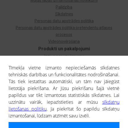
Mājas lapas izmantošanas noteikumi
Palīdzība
Sīkdatnes
Personas datu apstrādes politika
Personas datu apstrādes politika pretendentu atlases
procesos
Videonovērošana
Produkti un pakalpojumi
Izziņa par uzņēmumu
Izziņa par privātpersonu
Tīmekļa vietne izmanto nepieciešamās sīkdatnes
Dzimtas koks
tehniskās darbības un funkcionalitātes nodrošināšanai.
Uzņēmumu atlase
Tās tiek iestatītas automātiski, un tām nav jāiegūst
Monitorings
lietotāja piekrišana. Ar Jūsu piekrišanu šajā vietnē
Kredītizziņa par ārvalstu uzņēmumiem
papildus var tikt izmantotas statistiskās sīkdatnes. Lai
uzzinātu vairāk, iepazīstieties ar mūsu
sīkdatņu
® CREDITREFORM Latvija
lietošanas politiku
. Ja piekrītat šo papildu sīkdatņu
SIA
izmantošanai, lūdzam atzīmēt savu izvēli.
People illustrations by Storyset