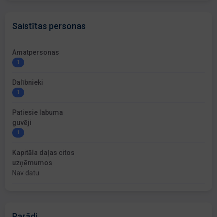
Saistītas personas
Amatpersonas
1
Dalībnieki
1
Patiesie labuma
guvēji
1
Kapitāla daļas citos
uzņēmumos
Nav datu
Parādi