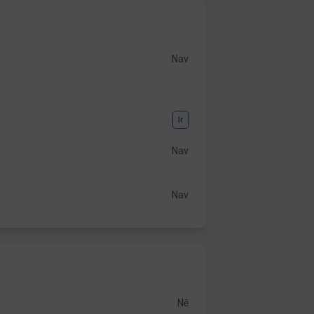
Nav
Ir
Nav
Nav
Nē