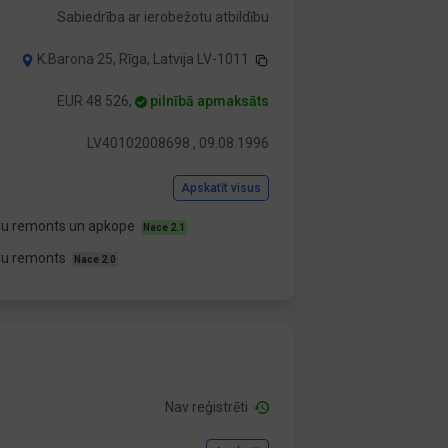
Sabiedrība ar ierobežotu atbildību
K.Barona 25, Rīga, Latvija LV-1011
EUR 48 526,
pilnībā apmaksāts
LV40102008698 , 09.08.1996
Apskatīt visus
mu remonts un apkope
Nace 2.1
mu remonts
Nace 2.0
Nav reģistrēti