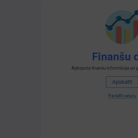
Finanšu d
Apkopota finanšu informācija un ga
Apskatīt
Parādīt saturu