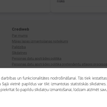
risks
Crediweb
Par mums
Mājas lapas izmantošanas noteikumi
Palīdzība
Sīkdatnes
Personas datu apstrādes politika
Personas datu apstrādes politika pretendentu atlases proceso
Videonovērošana
arbības un funkcionalitātes nodrošināšanai. Tās tiek iestatītas
 šajā vietnē papildus var tikt izmantotas statistiskās sīkdatnes.
a piekrītat šo papildu sīkdatņu izmantošanai, lūdzam atzīmēt savu 
aros saņemtajai informācijai ir uzziņas raksturs, un tai nav juridiska spēka. Portāla l
teikumu ievērošanu. Portāla uzturētājs nav atbildīgs par portāla lietotāju veiktajām