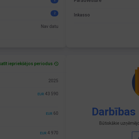
Parādvēsture
2
2
Inkasso
Nav datu
atīt iepriekšējos periodus
2025
43 590
EUR
Darbības 
60
EUR
Būtiskākie uzņēmējd
4 970
EUR