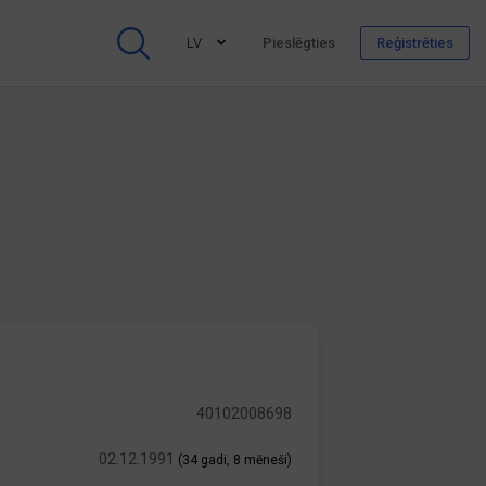
LV
Pieslēgties
Reģistrēties
40102008698
02.12.1991
(34 gadi, 8 mēneši)