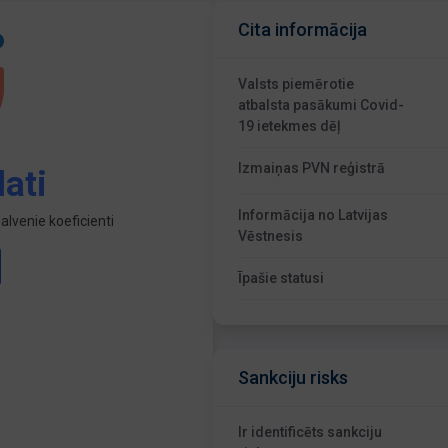
Cita informācija
Valsts piemērotie
atbalsta pasākumi Covid-
19 ietekmes dēļ
Izmaiņas PVN reģistrā
ati
Informācija no Latvijas
lvenie koeficienti
Vēstnesis
Īpašie statusi
Sankciju risks
Ir identificēts sankciju