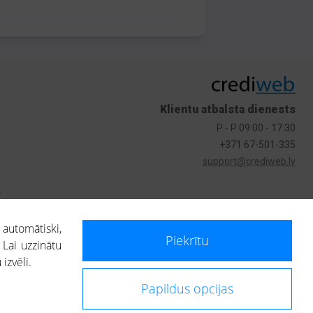
Klientu atbalsta dienests
P - P 09:00 - 17:30
+371 67-501-335
support@crediweb.lv
s
 automātiski,
Piekrītu
 Lai uzzinātu
izvēli.
Papildus opcijas
ietotājs, izmantojot portālā saņemto informāciju, ir atbildīgs par fizisko
 darbībām vai uz to pieņemtajiem lēmumiem, balstoties uz portālā saņemto