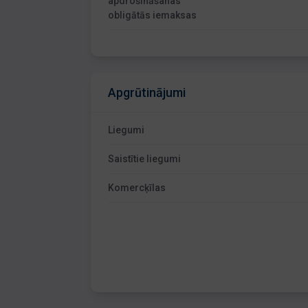
apdrošināšanas
obligātās iemaksas
Apgrūtinājumi
Liegumi
Saistītie liegumi
Komercķīlas