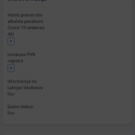
Valsts piemērotie
atbalsta pasākumi
Covid-19 ietekmes
dēļ
Ir
Izmaiņas PVN
reģistrā
Ir
Informācija no
Latvijas Vēstnesis
Nav
Īpašie statusi
Nav