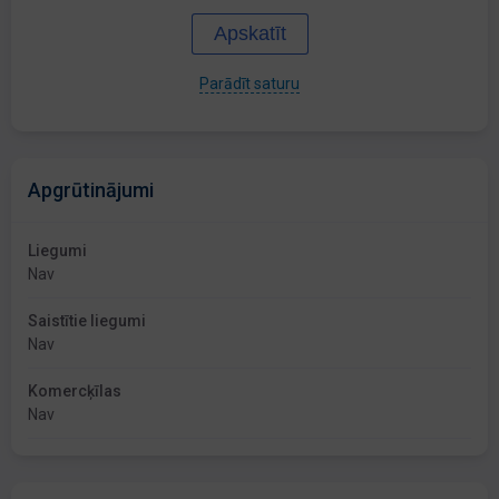
Apskatīt
Parādīt saturu
Apgrūtinājumi
Liegumi
Nav
Saistītie liegumi
Nav
Komercķīlas
Nav