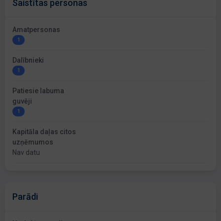
Saistītas personas
Amatpersonas
1
Dalībnieki
1
Patiesie labuma
guvēji
1
Kapitāla daļas citos
uzņēmumos
Nav datu
Parādi