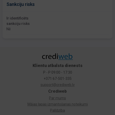
Sankciju risks
Ir identificēts
sankciju risks
Nē
Klientu atbalsta dienests
P - P 09:00 - 17:30
+371 67-501-335
support@crediweb.lv
Crediweb
Par mums
Mājas lapas izmantošanas noteikumi
Palīdzība