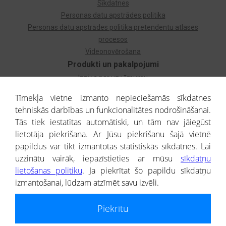
Sīkdatnes
Personas datu apstrādes politika
Personas datu apstrādes politika pretendentu atlases
procesos
Videonovērošana
Produkti un pakalpojumi
Izziņa par uzņēmumu
Izziņa par privātpersonu
Tīmekļa vietne izmanto nepieciešamās sīkdatnes
Dzimtas koks
tehniskās darbības un funkcionalitātes nodrošināšanai.
Uzņēmumu atlase
Tās tiek iestatītas automātiski, un tām nav jāiegūst
Monitorings
lietotāja piekrišana. Ar Jūsu piekrišanu šajā vietnē
Kredītizziņa par ārvalstu uzņēmumiem
papildus var tikt izmantotas statistiskās sīkdatnes. Lai
uzzinātu vairāk, iepazīstieties ar mūsu
sīkdatņu
® CREDITREFORM Latvija
lietošanas politiku
. Ja piekrītat šo papildu sīkdatņu
SIA
izmantošanai, lūdzam atzīmēt savu izvēli.
People illustrations by Storyset
Piekrītu
Informāciju no Uzņēmumu reģistra nodrošina SIA CREDITREFORM Latvija.
Portāla ietvaros saņemtajai informācijai ir uzziņas raksturs, un tai nav