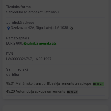
Tiesiskā forma
Sabiedrība ar ierobežotu atbildību
Juridiskā adrese
Dzelzavas 42A, Rīga, Latvija LV-1035
Pamatkapitāls
EUR 2 800,
pilnībā apmaksāts
PVN
LV40003326767 , 16.09.1997
Saimnieciskā
darbība
95.31 Mehānisko transportlīdzekļu remonts un apkope
Nace 2.1
45.20 Automobiļu apkope un remonts
Nace 2.0