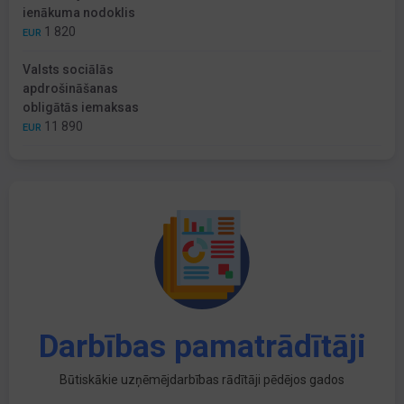
ienākuma nodoklis
1 820
EUR
Valsts sociālās
apdrošināšanas
obligātās iemaksas
11 890
EUR
Darbības pamatrādītāji
Būtiskākie uzņēmējdarbības rādītāji pēdējos gados