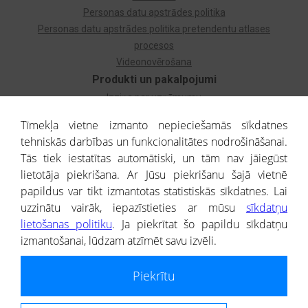
Personas datu apstrādes politika
Personas datu apstrādes politika pretendentu atlases
procesos
Videonovērošana
Produkti un pakalpojumi
Izziņa par uzņēmumu
Izziņa par privātpersonu
Tīmekļa vietne izmanto nepieciešamās sīkdatnes
Dzimtas koks
tehniskās darbības un funkcionalitātes nodrošināšanai.
Uzņēmumu atlase
Tās tiek iestatītas automātiski, un tām nav jāiegūst
Monitorings
lietotāja piekrišana. Ar Jūsu piekrišanu šajā vietnē
Kredītizziņa par ārvalstu uzņēmumiem
papildus var tikt izmantotas statistiskās sīkdatnes. Lai
uzzinātu vairāk, iepazīstieties ar mūsu
sīkdatņu
® CREDITREFORM Latvija
lietošanas politiku
. Ja piekrītat šo papildu sīkdatņu
SIA
izmantošanai, lūdzam atzīmēt savu izvēli.
People illustrations by Storyset
Piekrītu
Informāciju no Uzņēmumu reģistra nodrošina SIA CREDITREFORM Latvija.
Portāla ietvaros saņemtajai informācijai ir uzziņas raksturs, un tai nav
juridiska spēka. Portāla lietotājs, izmantojot portālā saņemto informāciju, ir