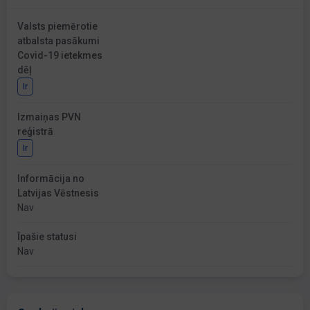
Valsts piemērotie
atbalsta pasākumi
Covid-19 ietekmes
dēļ
Ir
Izmaiņas PVN
reģistrā
Ir
Informācija no
Latvijas Vēstnesis
Nav
Īpašie statusi
Nav