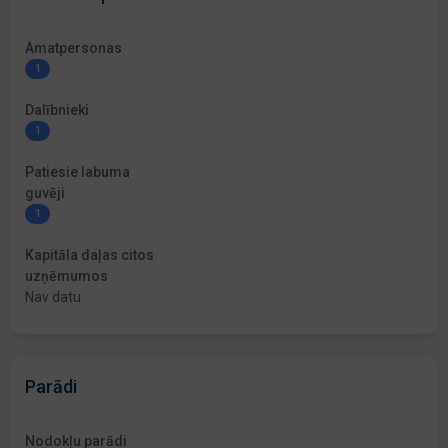
Amatpersonas
1
Dalībnieki
1
Patiesie labuma
guvēji
1
Kapitāla daļas citos
uzņēmumos
Nav datu
Parādi
Nodokļu parādi