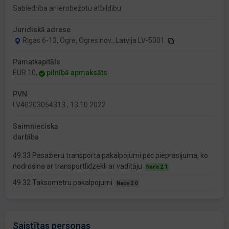
Sabiedrība ar ierobežotu atbildību
Juridiskā adrese
Rīgas 6-13, Ogre, Ogres nov., Latvija LV-5001
Pamatkapitāls
EUR 10,
pilnībā apmaksāts
PVN
LV40203054313 , 13.10.2022
Saimnieciskā
darbība
49.33 Pasažieru transporta pakalpojumi pēc pieprasījuma, ko
nodrošina ar transportlīdzekli ar vadītāju
Nace 2.1
49.32 Taksometru pakalpojumi
Nace 2.0
Saistītas personas