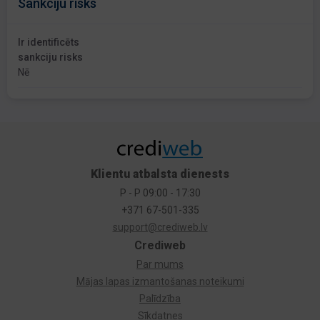
Sankciju risks
Ir identificēts
sankciju risks
Nē
Klientu atbalsta dienests
P - P 09:00 - 17:30
+371 67-501-335
support@crediweb.lv
Crediweb
Par mums
Mājas lapas izmantošanas noteikumi
Palīdzība
Sīkdatnes