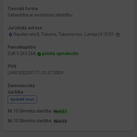
Tiesiskā forma
Sabiedrība ar ierobežotu atbildību
Juridiskā adrese
Raudas iela 8, Tukums, Tukuma nov., Latvija LV-3101
Pamatkapitāls
EUR 5 243 268,
pilnībā apmaksāts
PVN
LV40103233177 , 01.07.2009
Saimnieciskā
darbība
Apskatīt visus
86.10 Slimnīcu darbība
Nace 2.1
86.10 Slimnīcu darbība
Nace 2.0