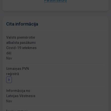
Parādīt saturu
Cita informācija
Valsts piemērotie
atbalsta pasākumi
Covid-19 ietekmes
dēļ
Nav
Izmaiņas PVN
reģistrā
Ir
Informācija no
Latvijas Vēstnesis
Nav