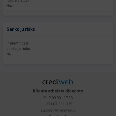
Īpašie statusi
Nav
Sankciju risks
Ir identificēts
sankciju risks
Nē
Klientu atbalsta dienests
P - P 09:00 - 17:30
+371 67-501-335
support@crediweb.lv