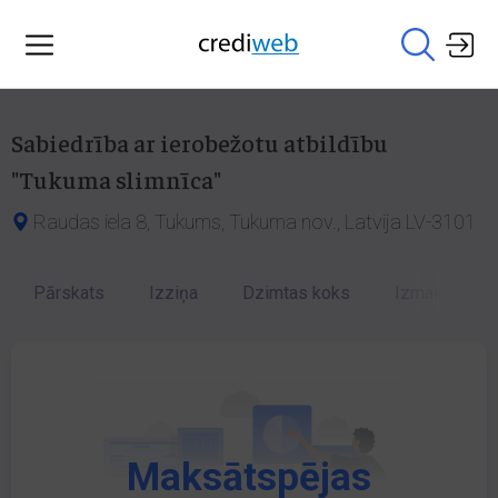
Sabiedrība ar ierobežotu atbildību
"Tukuma slimnīca"
Raudas iela 8, Tukums, Tukuma nov., Latvija LV-3101
Pārskats
Izziņa
Dzimtas koks
Izmaiņu vēst
Maksātspējas