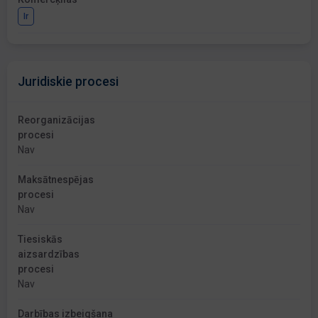
Ir
Juridiskie procesi
Reorganizācijas
procesi
Nav
Maksātnespējas
procesi
Nav
Tiesiskās
aizsardzības
procesi
Nav
Darbības izbeigšana