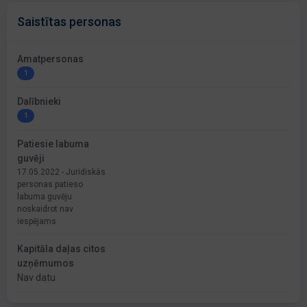
Saistītas personas
Amatpersonas
1
Dalībnieki
1
Patiesie labuma
guvēji
17.05.2022 - Juridiskās
personas patieso
labuma guvēju
noskaidrot nav
iespējams
Kapitāla daļas citos
uzņēmumos
Nav datu