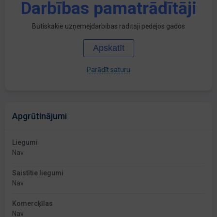
Darbības pamatrādītāji
Būtiskākie uzņēmējdarbības rādītāji pēdējos gados
Apskatīt
Parādīt saturu
Apgrūtinājumi
Liegumi
Nav
Saistītie liegumi
Nav
Komercķīlas
Nav