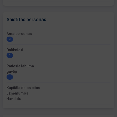
Saistītas personas
Amatpersonas
3
Dalībnieki
1
Patiesie labuma
guvēji
1
Kapitāla daļas citos
uzņēmumos
Nav datu