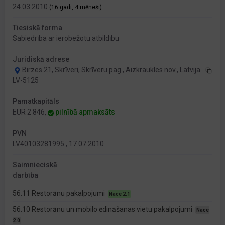
24.03.2010
(16 gadi, 4 mēneši)
Tiesiskā forma
Sabiedrība ar ierobežotu atbildību
Juridiskā adrese
Birzes 21, Skrīveri, Skrīveru pag., Aizkraukles nov., Latvija
LV-5125
Pamatkapitāls
EUR 2 846,
pilnībā apmaksāts
PVN
LV40103281995 , 17.07.2010
Saimnieciskā
darbība
56.11 Restorānu pakalpojumi
Nace 2.1
56.10 Restorānu un mobilo ēdināšanas vietu pakalpojumi
Nace
2.0