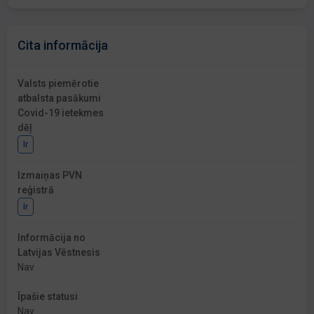
Cita informācija
Valsts piemērotie
atbalsta pasākumi
Covid-19 ietekmes
dēļ
Ir
Izmaiņas PVN
reģistrā
Ir
Informācija no
Latvijas Vēstnesis
Nav
Īpašie statusi
Nav