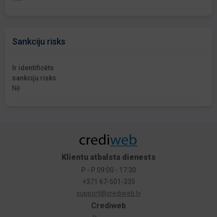
Sankciju risks
Ir identificēts
sankciju risks
Nē
Klientu atbalsta dienests
P - P 09:00 - 17:30
+371 67-501-335
support@crediweb.lv
Crediweb