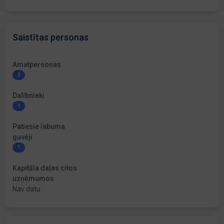
Saistītas personas
Amatpersonas
3
Dalībnieki
1
Patiesie labuma
guvēji
1
Kapitāla daļas citos
uzņēmumos
Nav datu