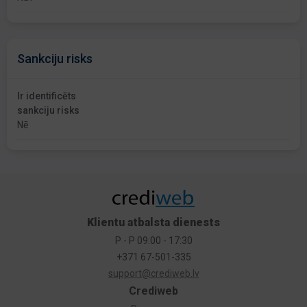
Sankciju risks
Ir identificēts
sankciju risks
Nē
Klientu atbalsta dienests
P - P 09:00 - 17:30
+371 67-501-335
support@crediweb.lv
Crediweb