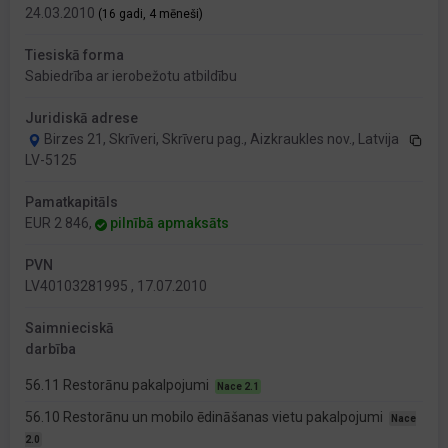
24.03.2010
(16 gadi, 4 mēneši)
Tiesiskā forma
Sabiedrība ar ierobežotu atbildību
Juridiskā adrese
Birzes 21, Skrīveri, Skrīveru pag., Aizkraukles nov., Latvija
LV-5125
Pamatkapitāls
EUR 2 846,
pilnībā apmaksāts
PVN
LV40103281995 , 17.07.2010
Saimnieciskā
darbība
56.11 Restorānu pakalpojumi
Nace 2.1
56.10 Restorānu un mobilo ēdināšanas vietu pakalpojumi
Nace
2.0