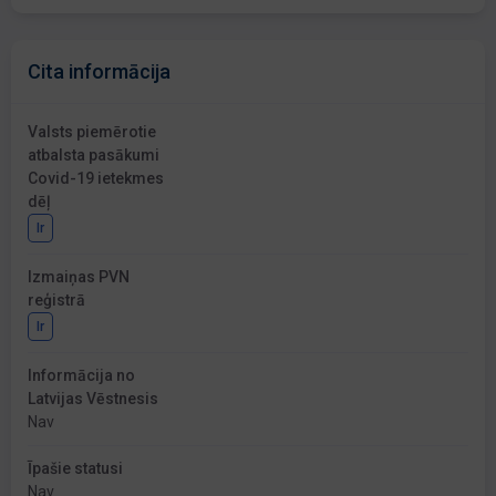
Cita informācija
Valsts piemērotie
atbalsta pasākumi
Covid-19 ietekmes
dēļ
Ir
Izmaiņas PVN
reģistrā
Ir
Informācija no
Latvijas Vēstnesis
Nav
Īpašie statusi
Nav