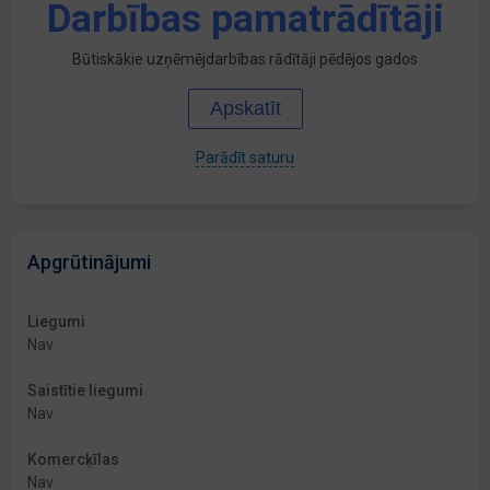
Darbības pamatrādītāji
Būtiskākie uzņēmējdarbības rādītāji pēdējos gados
Apskatīt
Parādīt saturu
Apgrūtinājumi
Liegumi
Nav
Saistītie liegumi
Nav
Komercķīlas
Nav