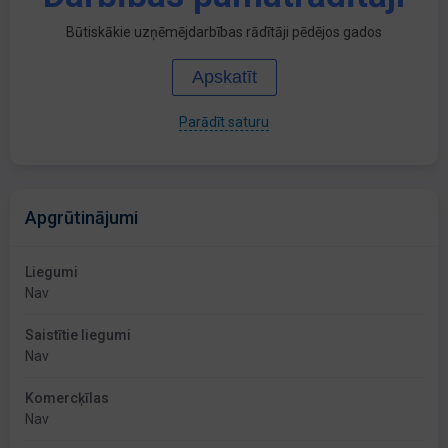
Būtiskākie uzņēmējdarbības rādītāji pēdējos gados
Apskatīt
Parādīt saturu
Apgrūtinājumi
Liegumi
Nav
Saistītie liegumi
Nav
Komercķīlas
Nav