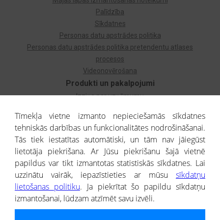
Mājas lapas izmantošanas noteikumi
Palīdzība
Sīkdatnes
Personas datu apstrādes politika
Personas datu apstrādes politika pretendentu atlases
procesos
Videonovērošana
Produkti un pakalpojumi
Izziņa par uzņēmumu
Izziņa par privātpersonu
Tīmekļa vietne izmanto nepieciešamās sīkdatnes
Dzimtas koks
tehniskās darbības un funkcionalitātes nodrošināšanai.
Uzņēmumu atlase
Tās tiek iestatītas automātiski, un tām nav jāiegūst
Monitorings
lietotāja piekrišana. Ar Jūsu piekrišanu šajā vietnē
Kredītizziņa par ārvalstu uzņēmumiem
papildus var tikt izmantotas statistiskās sīkdatnes. Lai
uzzinātu vairāk, iepazīstieties ar mūsu
sīkdatņu
® CREDITREFORM Latvija
lietošanas politiku
. Ja piekrītat šo papildu sīkdatņu
SIA
izmantošanai, lūdzam atzīmēt savu izvēli.
People illustrations by Storyset