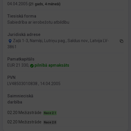
04.04.2005
(21 gads, 4 mēneši)
Tiesiskā forma
Sabiedrība ar ierobežotu atbildību
Juridiskā adrese
Zaļā 1-3, Namiķi, Lutriņu pag., Saldus nov., Latvija LV-
3861
Pamatkapitāls
EUR 21 330,
pilnībā apmaksāts
PVN
LV48503010838 , 14.04.2005
Saimnieciskā
darbība
02.20 Mežizstrāde
Nace 2.1
02.20 Mežizstrāde
Nace 2.0