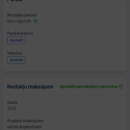
Nodokļu parādi
Nav reģistrēti
Parādvēsture
Apskatīt
Inkasso
Apskatīt
Nodokļu maksājumi
Apskatīt iepriekšējos periodus
Gads
2025
Kopējie maksājumi
valsts kopbudžetā