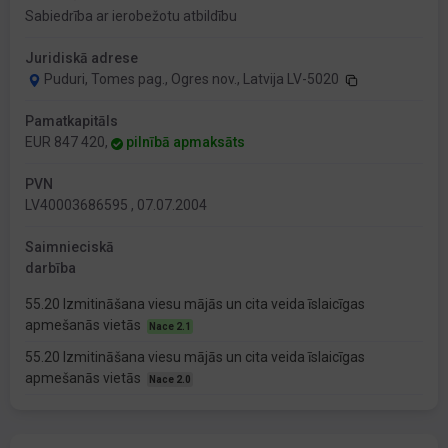
Sabiedrība ar ierobežotu atbildību
Juridiskā adrese
Puduri, Tomes pag., Ogres nov., Latvija LV-5020
Pamatkapitāls
EUR 847 420,
pilnībā apmaksāts
PVN
LV40003686595 , 07.07.2004
Saimnieciskā
darbība
55.20 Izmitināšana viesu mājās un cita veida īslaicīgas
apmešanās vietās
Nace 2.1
55.20 Izmitināšana viesu mājās un cita veida īslaicīgas
apmešanās vietās
Nace 2.0