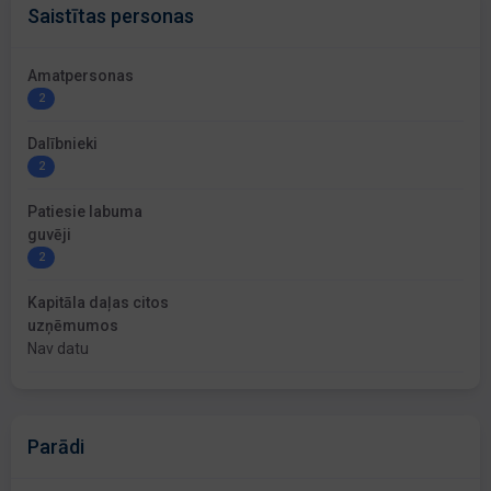
Saistītas personas
Amatpersonas
2
Dalībnieki
2
Patiesie labuma
guvēji
2
Kapitāla daļas citos
uzņēmumos
Nav datu
Parādi