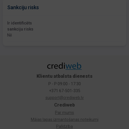
Sankciju risks
Ir identificēts
sankciju risks
Nē
Klientu atbalsta dienests
P - P 09:00 - 17:30
+371 67-501-335
support@crediweb.lv
Crediweb
Par mums
Mājas lapas izmantošanas noteikumi
Palīdzība