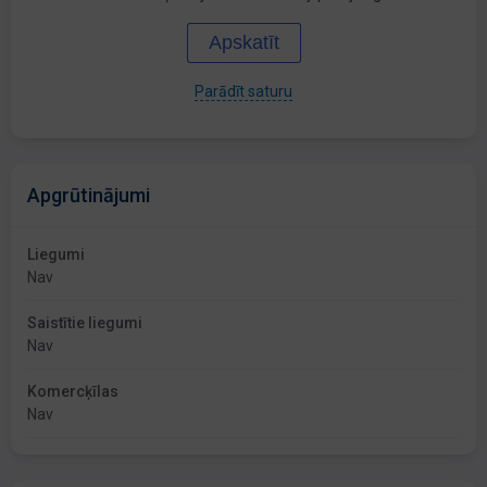
Apskatīt
Parādīt saturu
Apgrūtinājumi
Liegumi
Nav
Saistītie liegumi
Nav
Komercķīlas
Nav