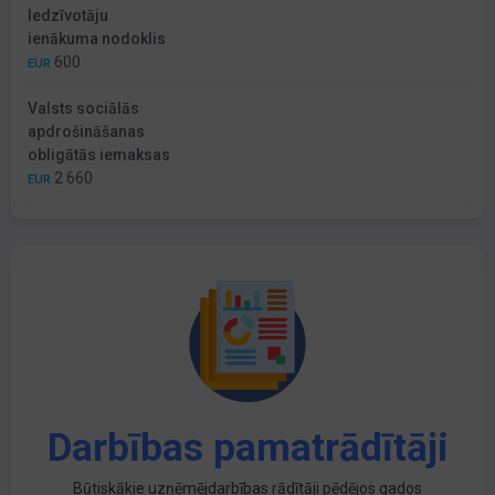
Iedzīvotāju
ienākuma nodoklis
600
EUR
Valsts sociālās
apdrošināšanas
obligātās iemaksas
2 660
EUR
Darbības pamatrādītāji
Būtiskākie uzņēmējdarbības rādītāji pēdējos gados