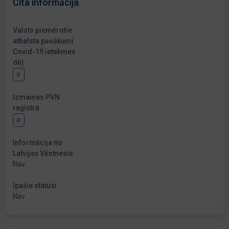
Cita informācija
Valsts piemērotie
atbalsta pasākumi
Covid-19 ietekmes
dēļ
Ir
Izmaiņas PVN
reģistrā
Ir
Informācija no
Latvijas Vēstnesis
Nav
Īpašie statusi
Nav