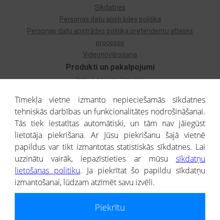
Sīkdatnes
Personas datu apstrādes politika
Personas datu apstrādes politika pretendentu atlases
procesos
Videonovērošana
Produkti un pakalpojumi
Izziņa par uzņēmumu
Izziņa par privātpersonu
Tīmekļa vietne izmanto nepieciešamās sīkdatnes
Dzimtas koks
tehniskās darbības un funkcionalitātes nodrošināšanai.
Uzņēmumu atlase
Tās tiek iestatītas automātiski, un tām nav jāiegūst
Monitorings
lietotāja piekrišana. Ar Jūsu piekrišanu šajā vietnē
Kredītizziņa par ārvalstu uzņēmumiem
papildus var tikt izmantotas statistiskās sīkdatnes. Lai
uzzinātu vairāk, iepazīstieties ar mūsu
sīkdatņu
® CREDITREFORM Latvija
lietošanas politiku
. Ja piekrītat šo papildu sīkdatņu
SIA
izmantošanai, lūdzam atzīmēt savu izvēli.
People illustrations by Storyset
Piekrītu
Informāciju no Uzņēmumu reģistra nodrošina SIA CREDITREFORM Latvija.