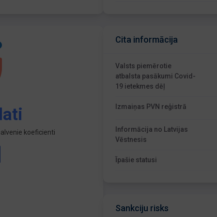
Cita informācija
Valsts piemērotie
atbalsta pasākumi Covid-
19 ietekmes dēļ
Izmaiņas PVN reģistrā
ati
Informācija no Latvijas
lvenie koeficienti
Vēstnesis
Īpašie statusi
Sankciju risks