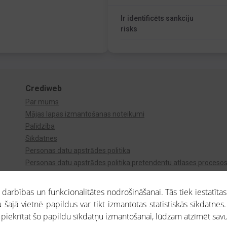
Ir identificēts sankciju
risks
Crediweb
Par mums
Mājas lapas izmantošanas noteikumi
Palīdzība
Sīkdatnes
Personas datu apstrādes politika
Personas datu apstrādes politika pretendentu atlases proceso
Videonovērošana
arbības un funkcionalitātes nodrošināšanai. Tās tiek iestatītas
 šajā vietnē papildus var tikt izmantotas statistiskās sīkdatnes.
a piekrītat šo papildu sīkdatņu izmantošanai, lūdzam atzīmēt savu 