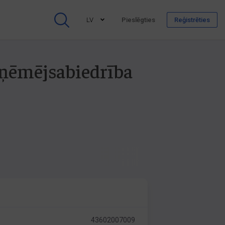
LV
Pieslēgties
Reģistrēties
ņēmējsabiedrība
43602007009