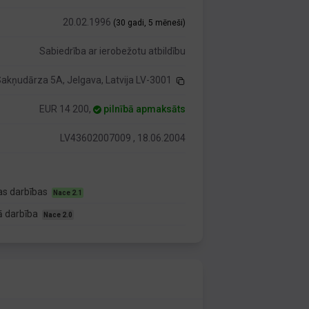
20.02.1996
(30 gadi, 5 mēneši)
Sabiedrība ar ierobežotu atbildību
akņudārza 5A, Jelgava, Latvija LV-3001
EUR 14 200,
pilnībā apmaksāts
LV43602007009 , 18.06.2004
tas darbības
Nace 2.1
tā darbība
Nace 2.0