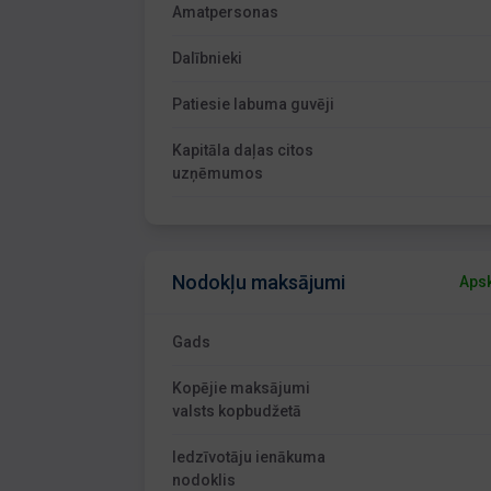
Amatpersonas
Dalībnieki
Patiesie labuma guvēji
Kapitāla daļas citos
uzņēmumos
Nodokļu maksājumi
Apsk
Gads
Kopējie maksājumi
valsts kopbudžetā
Iedzīvotāju ienākuma
nodoklis