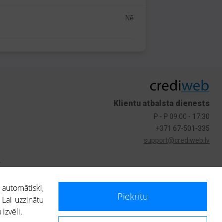
Nē
Klientu atbalsta dienests
P - P 09:00 - 17:30
+371 67-501-335
support@crediweb.lv
s
 automātiski,
Piekrītu
 Lai uzzinātu
izvēli.