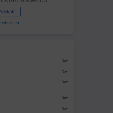
arbības rādītāji pēdējos gados
Apskatīt
rādīt saturu
Nav
Nav
Nav
Nav
Nav