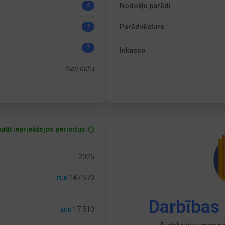
Nodokļu parādi
4
Parādvēsture
2
2
Inkasso
Nav datu
atīt iepriekšējos periodus
2025
147 570
EUR
Darbības 
17 510
EUR