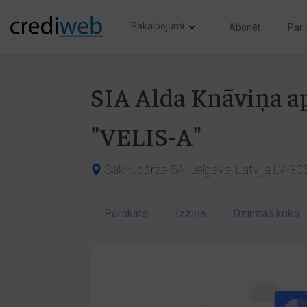
Pakalpojumi
Abonēt
Par
SIA Alda Knāviņa 
"VELIS-A"
Sakņudārza 5A, Jelgava, Latvija LV-30
Pārskats
Izziņa
Dzimtas koks