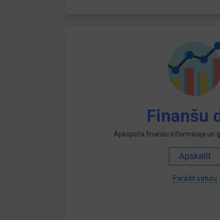
Finanšu d
Apkopota finanšu informācija un ga
Apskatīt
Parādīt saturu