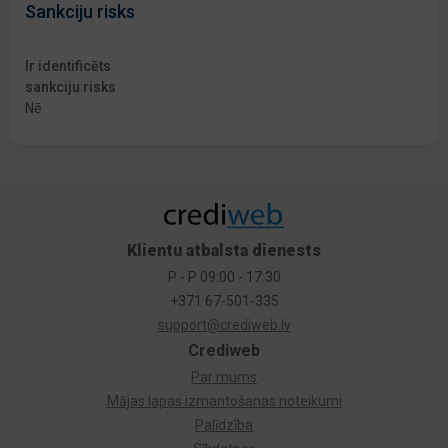
Sankciju risks
Ir identificēts
sankciju risks
Nē
Klientu atbalsta dienests
P - P 09:00 - 17:30
+371 67-501-335
support@crediweb.lv
Crediweb
Par mums
Mājas lapas izmantošanas noteikumi
Palīdzība