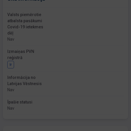
Valsts piemērotie
atbalsta pasākumi
Covid-19 ietekmes
dēļ
Nav
Izmaiņas PVN
reģistrā
Ir
Informācija no
Latvijas Vēstnesis
Nav
Īpašie statusi
Nav