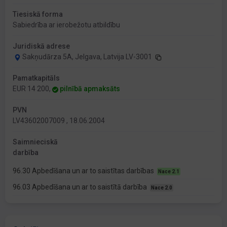
Tiesiskā forma
Sabiedrība ar ierobežotu atbildību
Juridiskā adrese
Sakņudārza 5A, Jelgava, Latvija LV-3001
Pamatkapitāls
EUR 14 200,
pilnībā apmaksāts
PVN
LV43602007009 , 18.06.2004
Saimnieciskā
darbība
96.30 Apbedīšana un ar to saistītas darbības
Nace 2.1
96.03 Apbedīšana un ar to saistītā darbība
Nace 2.0