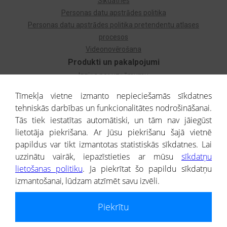
Sīkdatnes
Personas datu apstrādes politika
Personas datu apstrādes politika pretendentu atlases
procesos
Videonovērošana
Produkti un pakalpojumi
Izziņa par uzņēmumu
Izziņa par privātpersonu
Tīmekļa vietne izmanto nepieciešamās sīkdatnes
Dzimtas koks
tehniskās darbības un funkcionalitātes nodrošināšanai.
Uzņēmumu atlase
Tās tiek iestatītas automātiski, un tām nav jāiegūst
Monitorings
lietotāja piekrišana. Ar Jūsu piekrišanu šajā vietnē
Kredītizziņa par ārvalstu uzņēmumiem
papildus var tikt izmantotas statistiskās sīkdatnes. Lai
uzzinātu vairāk, iepazīstieties ar mūsu
sīkdatņu
® CREDITREFORM Latvija
lietošanas politiku
. Ja piekrītat šo papildu sīkdatņu
SIA
izmantošanai, lūdzam atzīmēt savu izvēli.
People illustrations by Storyset
Piekrītu
Informāciju no Uzņēmumu reģistra nodrošina SIA CREDITREFORM Latvija.
Portāla ietvaros saņemtajai informācijai ir uzziņas raksturs, un tai nav