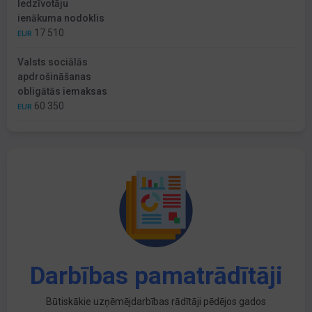
Iedzīvotāju
ienākuma nodoklis
17 510
EUR
Valsts sociālās
apdrošināšanas
obligātās iemaksas
60 350
EUR
Darbības pamatrādītāji
Būtiskākie uzņēmējdarbības rādītāji pēdējos gados