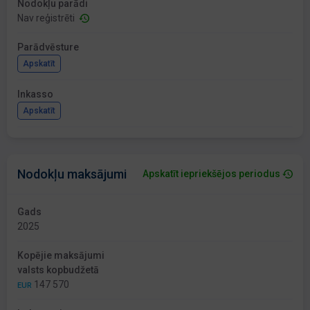
Nodokļu parādi
Nav reģistrēti
Parādvēsture
Apskatīt
Inkasso
Apskatīt
Nodokļu maksājumi
Apskatīt iepriekšējos periodus
Gads
2025
Kopējie maksājumi
valsts kopbudžetā
147 570
EUR