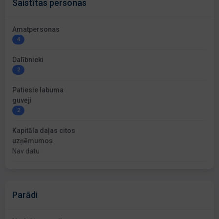
Saistītas personas
Amatpersonas
4
Dalībnieki
2
Patiesie labuma
guvēji
2
Kapitāla daļas citos
uzņēmumos
Nav datu
Parādi