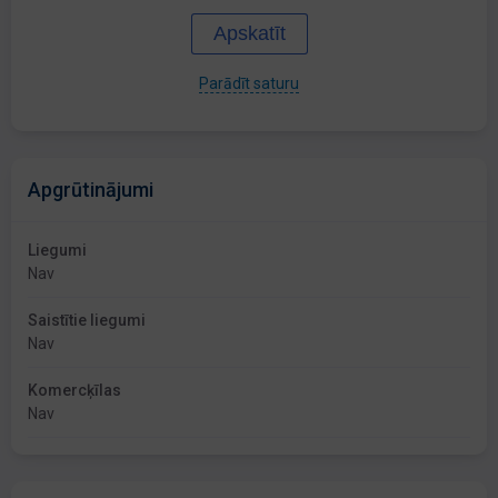
Apskatīt
Parādīt saturu
Apgrūtinājumi
Liegumi
Nav
Saistītie liegumi
Nav
Komercķīlas
Nav