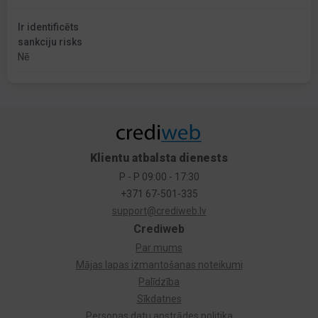
Ir identificēts
sankciju risks
Nē
Klientu atbalsta dienests
P - P 09:00 - 17:30
+371 67-501-335
support@crediweb.lv
Crediweb
Par mums
Mājas lapas izmantošanas noteikumi
Palīdzība
Sīkdatnes
Personas datu apstrādes politika