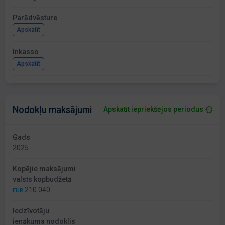
Parādvēsture
Apskatīt
Inkasso
Apskatīt
Nodokļu maksājumi
Apskatīt iepriekšējos periodus
Gads
2025
Kopējie maksājumi
valsts kopbudžetā
210 040
EUR
Iedzīvotāju
ienākuma nodoklis