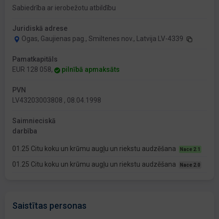
Sabiedrība ar ierobežotu atbildību
Juridiskā adrese
Ogas, Gaujienas pag., Smiltenes nov., Latvija LV-4339
Pamatkapitāls
EUR 128 058,
pilnībā apmaksāts
PVN
LV43203003808 , 08.04.1998
Saimnieciskā
darbība
01.25 Citu koku un krūmu augļu un riekstu audzēšana
Nace 2.1
01.25 Citu koku un krūmu augļu un riekstu audzēšana
Nace 2.0
Saistītas personas