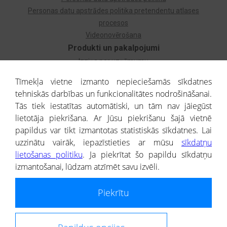
Personas datu apstrādes politika pretendentu atlases
procesos
Videonovērošana
Produkti un pakalpojumi
Izziņa par uzņēmumu
Izziņa par privātpersonu
Tīmekļa vietne izmanto nepieciešamās sīkdatnes
Dzimtas koks
tehniskās darbības un funkcionalitātes nodrošināšanai.
Uzņēmumu atlase
Tās tiek iestatītas automātiski, un tām nav jāiegūst
Monitorings
lietotāja piekrišana. Ar Jūsu piekrišanu šajā vietnē
Kredītizziņa par ārvalstu uzņēmumiem
papildus var tikt izmantotas statistiskās sīkdatnes. Lai
uzzinātu vairāk, iepazīstieties ar mūsu
sīkdatņu
® CREDITREFORM Latvija
lietošanas politiku
. Ja piekrītat šo papildu sīkdatņu
SIA
izmantošanai, lūdzam atzīmēt savu izvēli.
People illustrations by Storyset
Piekrītu
Informāciju no Uzņēmumu reģistra nodrošina SIA CREDITREFORM Latvija.
Portāla ietvaros saņemtajai informācijai ir uzziņas raksturs, un tai nav
juridiska spēka. Portāla lietotājs, izmantojot portālā saņemto informāciju, ir
atbildīgs par fizisko personu datu aizsardzības tiesiskā regulējuma, kā arī