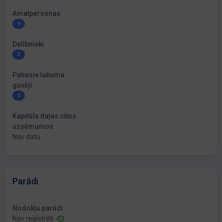
Amatpersonas
4
Dalībnieki
3
Patiesie labuma
guvēji
2
Kapitāla daļas citos
uzņēmumos
Nav datu
Parādi
Nodokļu parādi
Nav reģistrēti