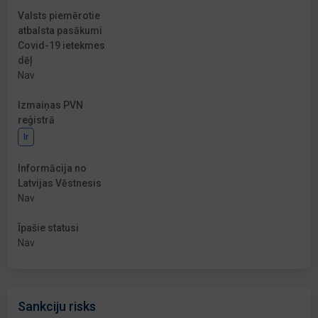
Valsts piemērotie
atbalsta pasākumi
Covid-19 ietekmes
dēļ
Nav
Izmaiņas PVN
reģistrā
Ir
Informācija no
Latvijas Vēstnesis
Nav
Īpašie statusi
Nav
Sankciju risks