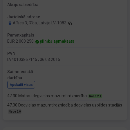
Akciju sabiedrība
Juridiskā adrese
Alīses 3, Rīga, Latvija LV-1083
Pamatkapitāls
EUR 2 000 250,
pilnībā apmaksāts
PVN
LV40103867145 , 06.03.2015
Saimnieciskā
darbība
Apskatīt visus
47.30 Motoru degvielas mazumtirdzniecība
Nace 2.1
47.30 Degvielas mazumtirdzniecība degvielas uzpildes stacijās
Nace 2.0