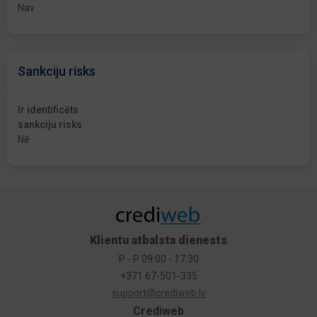
Nav
Sankciju risks
Ir identificēts
sankciju risks
Nē
Klientu atbalsta dienests
P - P 09:00 - 17:30
+371 67-501-335
support@crediweb.lv
Crediweb