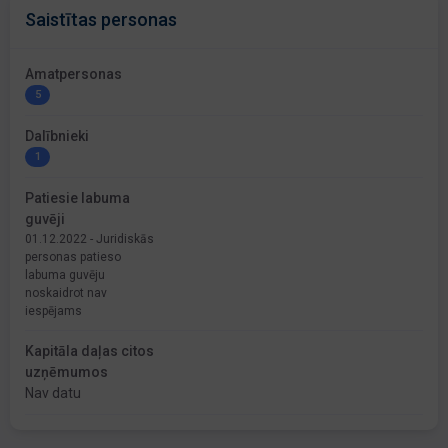
Saistītas personas
Amatpersonas
5
Dalībnieki
1
Patiesie labuma
guvēji
01.12.2022 - Juridiskās
personas patieso
labuma guvēju
noskaidrot nav
iespējams
Kapitāla daļas citos
uzņēmumos
Nav datu