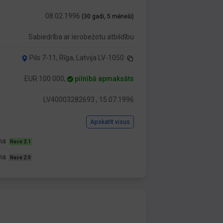
08.02.1996
(30 gadi, 5 mēneši)
Sabiedrība ar ierobežotu atbildību
Pils 7-11, Rīga, Latvija LV-1050
EUR 100 000,
pilnībā apmaksāts
LV40003282693 , 15.07.1996
Apskatīt visus
ana
Nace 2.1
ana
Nace 2.0