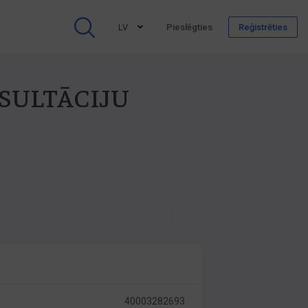
LV
Pieslēgties
Reģistrēties
ONSULTĀCIJU
40003282693