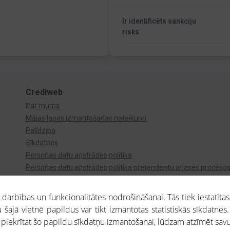
Ir identificēts sankciju
risks
Crediweb
Par mums
Mājas lapas izmantošanas noteikumi
Palīdzība
Sīkdatnes
Personas datu apstrādes politika
Personas datu apstrādes politika pretendentu atlases proceso
Videonovērošana
arbības un funkcionalitātes nodrošināšanai. Tās tiek iestatītas
 šajā vietnē papildus var tikt izmantotas statistiskās sīkdatnes.
a piekrītat šo papildu sīkdatņu izmantošanai, lūdzam atzīmēt savu 