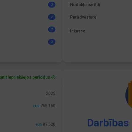
Nodokļu parādi
2
Parādvēsture
2
2
Inkasso
2
atīt iepriekšējos periodus
2025
765 160
EUR
Darbības 
87 520
EUR