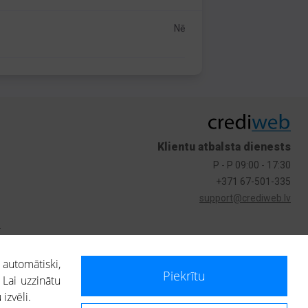
Nē
Klientu atbalsta dienests
P - P 09:00 - 17:30
+371 67-501-335
support@crediweb.lv
s
 automātiski,
Piekrītu
 Lai uzzinātu
izvēli.