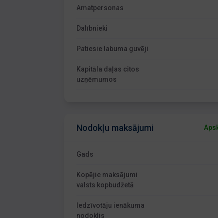
Amatpersonas
Dalībnieki
Patiesie labuma guvēji
Kapitāla daļas citos
uzņēmumos
Nodokļu maksājumi
Apsk
Gads
Kopējie maksājumi
valsts kopbudžetā
Iedzīvotāju ienākuma
nodoklis