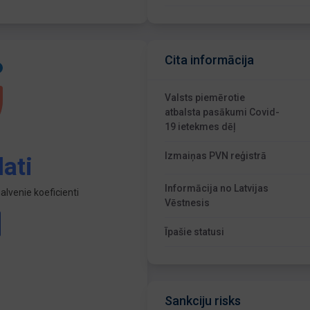
Cita informācija
Valsts piemērotie
atbalsta pasākumi Covid-
19 ietekmes dēļ
Izmaiņas PVN reģistrā
ati
Informācija no Latvijas
lvenie koeficienti
Vēstnesis
Īpašie statusi
Sankciju risks