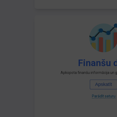
Finanšu d
Apkopota finanšu informācija un ga
Apskatīt
Parādīt saturu