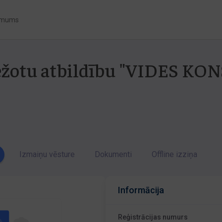
 mums
obežotu atbildību "VIDES K
Izmaiņu vēsture
Dokumenti
Offline izziņa
Informācija
Reģistrācijas numurs