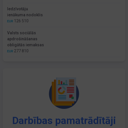
Iedzīvotāju
ienākuma nodoklis
126 510
EUR
Valsts sociālās
apdrošināšanas
obligātās iemaksas
277 810
EUR
Darbības pamatrādītāji