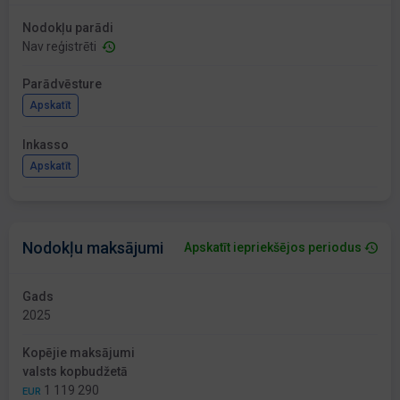
Nodokļu parādi
Nav reģistrēti
Parādvēsture
Apskatīt
Inkasso
Apskatīt
Nodokļu maksājumi
Apskatīt iepriekšējos periodus
Gads
2025
Kopējie maksājumi
valsts kopbudžetā
1 119 290
EUR