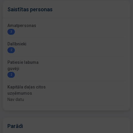
Saistītas personas
Amatpersonas
3
Dalībnieki
2
Patiesie labuma
guvēji
2
Kapitāla daļas citos
uzņēmumos
Nav datu
Parādi