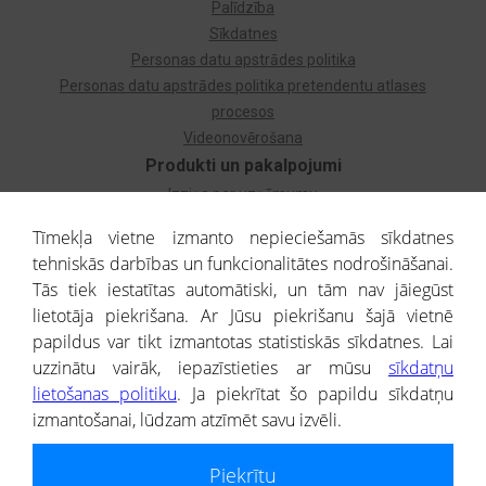
Palīdzība
Sīkdatnes
Personas datu apstrādes politika
Personas datu apstrādes politika pretendentu atlases
procesos
Videonovērošana
Produkti un pakalpojumi
Izziņa par uzņēmumu
Izziņa par privātpersonu
Tīmekļa vietne izmanto nepieciešamās sīkdatnes
Dzimtas koks
tehniskās darbības un funkcionalitātes nodrošināšanai.
Uzņēmumu atlase
Tās tiek iestatītas automātiski, un tām nav jāiegūst
Monitorings
lietotāja piekrišana. Ar Jūsu piekrišanu šajā vietnē
Kredītizziņa par ārvalstu uzņēmumiem
papildus var tikt izmantotas statistiskās sīkdatnes. Lai
uzzinātu vairāk, iepazīstieties ar mūsu
sīkdatņu
® CREDITREFORM Latvija
lietošanas politiku
. Ja piekrītat šo papildu sīkdatņu
SIA
izmantošanai, lūdzam atzīmēt savu izvēli.
People illustrations by Storyset
Piekrītu