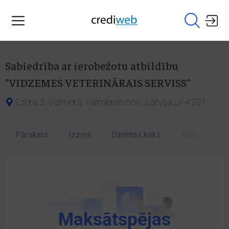
Sabiedrība ar ierobežotu atbildību
"VIDZEMES VETERINĀRAIS SERVISS"
Ezera 3, Valmiera, Valmieras nov., Latvija LV-4201
Pārskats
Izziņa
Dzimtas koks
Izmaiņu vēst
Maksātspējas