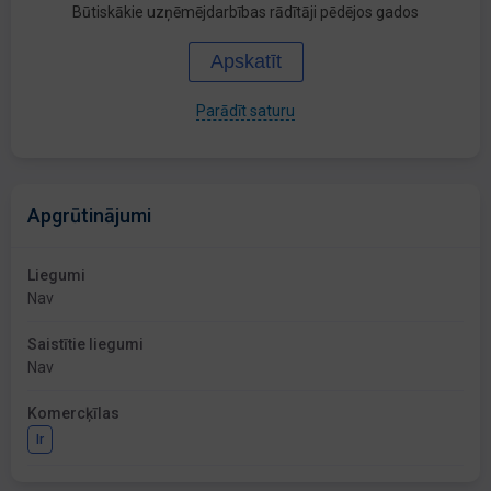
Būtiskākie uzņēmējdarbības rādītāji pēdējos gados
Apskatīt
Parādīt saturu
Apgrūtinājumi
Liegumi
Nav
Saistītie liegumi
Nav
Komercķīlas
Ir