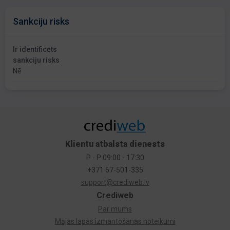
Sankciju risks
Ir identificēts
sankciju risks
Nē
Klientu atbalsta dienests
P - P 09:00 - 17:30
+371 67-501-335
support@crediweb.lv
Crediweb
Par mums
Mājas lapas izmantošanas noteikumi