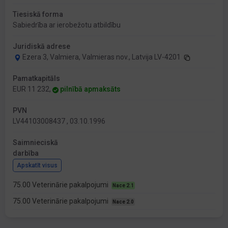
Tiesiskā forma
Sabiedrība ar ierobežotu atbildību
Juridiskā adrese
Ezera 3, Valmiera, Valmieras nov., Latvija LV-4201
Pamatkapitāls
EUR 11 232,
pilnībā apmaksāts
PVN
LV44103008437 , 03.10.1996
Saimnieciskā
darbība
Apskatīt visus
75.00 Veterinārie pakalpojumi
Nace 2.1
75.00 Veterinārie pakalpojumi
Nace 2.0