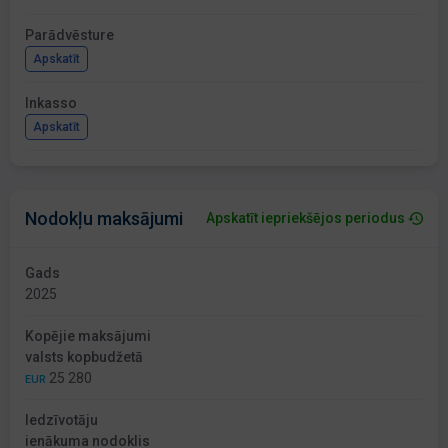
Parādvēsture
Apskatīt
Inkasso
Apskatīt
Nodokļu maksājumi
Apskatīt iepriekšējos periodus
Gads
2025
Kopējie maksājumi
valsts kopbudžetā
25 280
EUR
Iedzīvotāju
ienākuma nodoklis