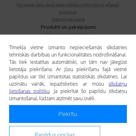
Personas datu apstrādes politika pretendentu atlases
procesos
Videonovērošana
Produkti un pakalpojumi
Izziņa par uzņēmumu
Izziņa par privātpersonu
Tīmekļa vietne izmanto nepieciešamās sīkdatnes
Dzimtas koks
tehniskās darbības un funkcionalitātes nodrošināšanai.
Uzņēmumu atlase
Tās tiek iestatītas automātiski, un tām nav jāiegūst
Monitorings
lietotāja piekrišana. Ar Jūsu piekrišanu šajā vietnē
Kredītizziņa par ārvalstu uzņēmumiem
papildus var tikt izmantotas statistiskās sīkdatnes. Lai
uzzinātu vairāk, iepazīstieties ar mūsu
sīkdatņu
® CREDITREFORM Latvija
lietošanas politiku
. Ja piekrītat šo papildu sīkdatņu
SIA
izmantošanai, lūdzam atzīmēt savu izvēli.
People illustrations by Storyset
Piekrītu
Informāciju no Uzņēmumu reģistra nodrošina SIA CREDITREFORM Latvija.
Portāla ietvaros saņemtajai informācijai ir uzziņas raksturs, un tai nav
juridiska spēka. Portāla lietotājs, izmantojot portālā saņemto informāciju, ir
atbildīgs par fizisko personu datu aizsardzības tiesiskā regulējuma, kā arī
Papildus opcijas