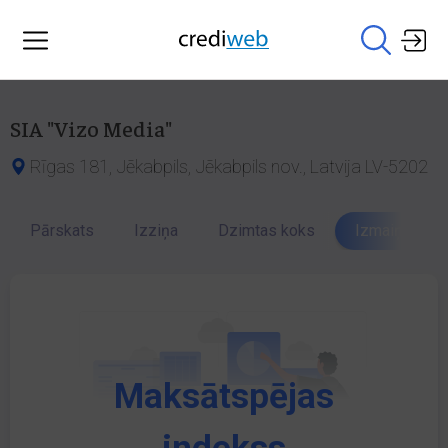
SIA "Vizo Media"
Rīgas 181, Jēkabpils, Jēkabpils nov., Latvija LV-5202
Pārskats
Izziņa
Dzimtas koks
Izmaiņu vēst
Maksātspējas