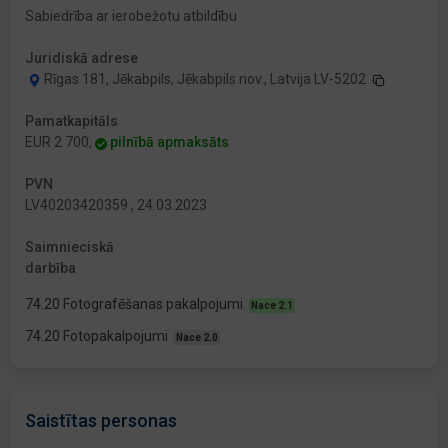
Sabiedrība ar ierobežotu atbildību
Juridiskā adrese
Rīgas 181, Jēkabpils, Jēkabpils nov., Latvija LV-5202
Pamatkapitāls
EUR 2 700,
pilnībā apmaksāts
PVN
LV40203420359 , 24.03.2023
Saimnieciskā
darbība
74.20 Fotografēšanas pakalpojumi
Nace 2.1
74.20 Fotopakalpojumi
Nace 2.0
Saistītas personas