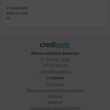
Ir identificēts
sankciju risks
Nē
Klientu atbalsta dienests
P - P 09:00 - 17:30
+371 67-501-335
support@crediweb.lv
Crediweb
Par mums
Mājas lapas izmantošanas noteikumi
Palīdzība
Sīkdatnes
Personas datu apstrādes politika