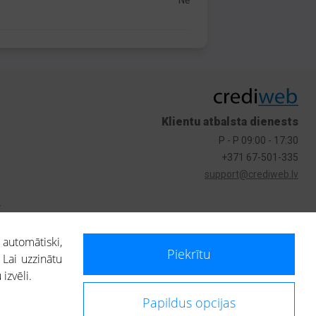
Nē
Klientu atbalsta dienests
P - P 09:00 - 17:30
+371 67-501-335
support@crediweb.lv
s
 automātiski,
Piekrītu
 Lai uzzinātu
izvēli.
Papildus opcijas
ietotājs, izmantojot portālā saņemto informāciju, ir atbildīgs par fizisko