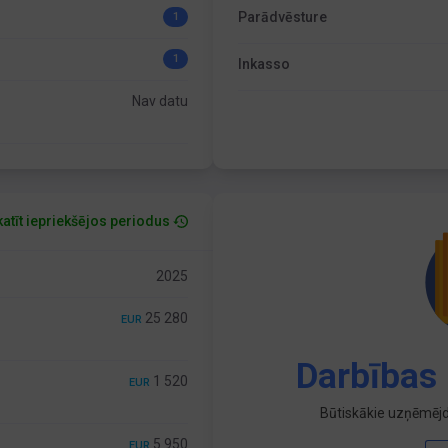
Parādvēsture
1
1
Inkasso
Nav datu
atīt iepriekšējos periodus
2025
25 280
EUR
Darbības 
1 520
EUR
Būtiskākie uzņēmējd
5 950
EUR