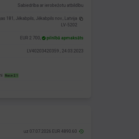
Sabiedrība ar ierobežotu atbildību
gas 181, Jēkabpils, Jēkabpils nov., Latvija
LV-5202
EUR 2 700,
pilnībā apmaksāts
LV40203420359 , 24.03.2023
mi
Nace 2.1
uz 07.07.2026 EUR 4890.60