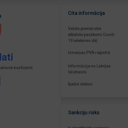
Cita informācija
Valsts piemērotie
atbalsta pasākumi Covid-
19 ietekmes dēļ
Izmaiņas PVN reģistrā
ati
Informācija no Latvijas
lvenie koeficienti
Vēstnesis
Īpašie statusi
Sankciju risks