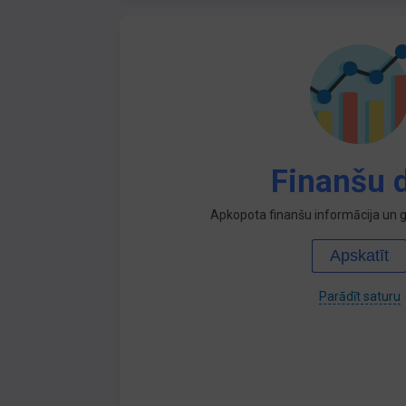
Finanšu d
Apkopota finanšu informācija un ga
Apskatīt
Parādīt saturu