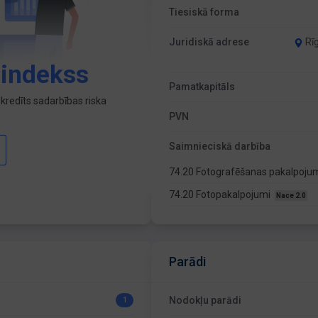
Tiesiskā forma
Juridiskā adrese
Rī
 indekss
Pamatkapitāls
kredīts sadarbības riska
PVN
Saimnieciskā darbība
74.20 Fotografēšanas pakalpoju
74.20 Fotopakalpojumi
Nace 2.0
Parādi
Nodokļu parādi
1