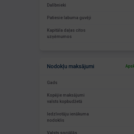
Dalībnieki
Patiesie labuma guvēji
Kapitāla daļas citos
uzņēmumos
Nodokļu maksājumi
Apsk
Gads
Kopējie maksājumi
valsts kopbudžetā
Iedzīvotāju ienākuma
nodoklis
Valsts sociālās