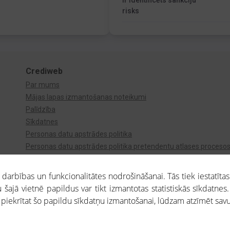
Ir identificēts sankciju
risks
Crediweb
Par mums
Mājas lapas izmantošanas noteikumi
Palīdzība
Sīkdatnes
Personas datu apstrādes politika
Personas datu apstrādes politika pretendentu atlases proceso
Videonovērošana
arbības un funkcionalitātes nodrošināšanai. Tās tiek iestatītas
 šajā vietnē papildus var tikt izmantotas statistiskās sīkdatnes.
a piekrītat šo papildu sīkdatņu izmantošanai, lūdzam atzīmēt savu 
aros saņemtajai informācijai ir uzziņas raksturs, un tai nav juridiska spēka. Portāla l