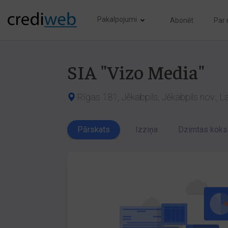
Pakalpojumi
Abonēt
Par
SIA "Vizo Media"
Rīgas 181, Jēkabpils, Jēkabpils nov., L
Pārskats
Izziņa
Dzimtas koks