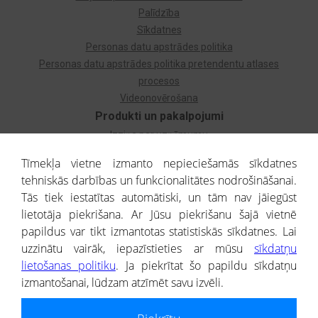
Palīdzība
Sīkdatnes
Personas datu apstrādes politika
Personas datu apstrādes politika pretendentu atlases
procesos
Videonovērošana
Produkti un pakalpojumi
Izziņa par uzņēmumu
Izziņa par privātpersonu
Tīmekļa vietne izmanto nepieciešamās sīkdatnes
Dzimtas koks
tehniskās darbības un funkcionalitātes nodrošināšanai.
Uzņēmumu atlase
Tās tiek iestatītas automātiski, un tām nav jāiegūst
Monitorings
lietotāja piekrišana. Ar Jūsu piekrišanu šajā vietnē
Kredītizziņa par ārvalstu uzņēmumiem
papildus var tikt izmantotas statistiskās sīkdatnes. Lai
uzzinātu vairāk, iepazīstieties ar mūsu
sīkdatņu
® CREDITREFORM Latvija
lietošanas politiku
. Ja piekrītat šo papildu sīkdatņu
SIA
izmantošanai, lūdzam atzīmēt savu izvēli.
People illustrations by Storyset