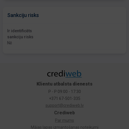
Sankciju risks
Ir identificēts
sankciju risks
Nē
Klientu atbalsta dienests
P - P 09:00 - 17:30
+371 67-501-335
support@crediweb.lv
Crediweb
Par mums
Mājas lapas izmantošanas noteikumi