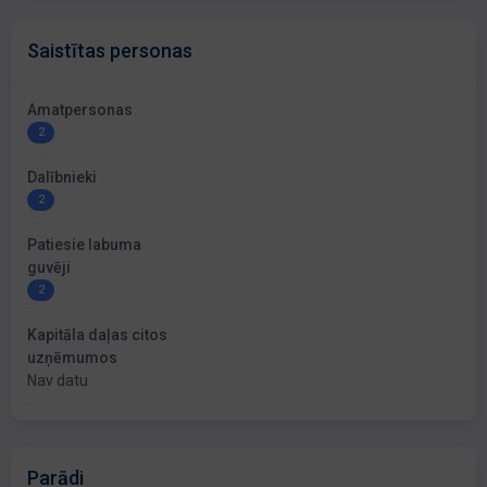
Saistītas personas
Amatpersonas
2
Dalībnieki
2
Patiesie labuma
guvēji
2
Kapitāla daļas citos
uzņēmumos
Nav datu
Parādi