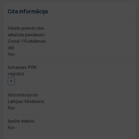
Cita informācija
Valsts piemērotie
atbalsta pasākumi
Covid-19 ietekmes
dēļ
Nav
Izmaiņas PVN
reģistrā
Ir
Informācija no
Latvijas Vēstnesis
Nav
Īpašie statusi
Nav