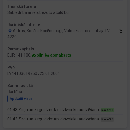
Tiesiskā forma
Sabiedrība ar ierobežotu atbildību
Juridiskā adrese
Astras, Kocēni, Kocēnu pag., Valmieras nov., Latvija LV-
4220
Pamatkapitāls
EUR 141 180,
pilnībā apmaksāts
PVN
LV44103019750 , 23.01.2001
Saimnieciskā
darbība
Apskatīt visus
01.43 Zirgu un zirgu dzimtas dzīvnieku audzēšana
Nace 2.1
01.43 Zirgu un zirgu dzimtas dzīvnieku audzēšana
Nace 2.0