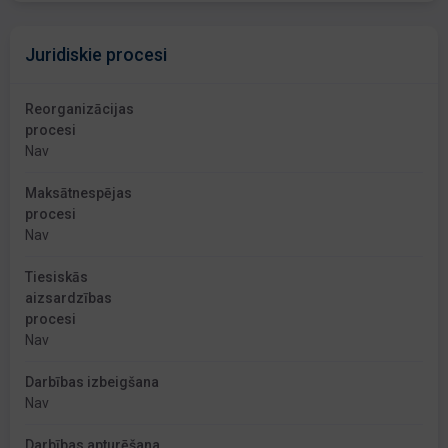
Juridiskie procesi
Reorganizācijas
procesi
Nav
Maksātnespējas
procesi
Nav
Tiesiskās
aizsardzības
procesi
Nav
Darbības izbeigšana
Nav
Darbības apturēšana