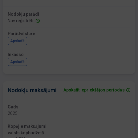
Nodokļu parādi
Nav reģistrēti
Parādvēsture
Apskatīt
Inkasso
Apskatīt
Nodokļu maksājumi
Apskatīt iepriekšējos periodus
Gads
2025
Kopējie maksājumi
valsts kopbudžetā