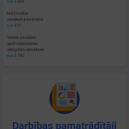
2 500
EUR
Iedzīvotāju
ienākuma nodoklis
610
EUR
Valsts sociālās
apdrošināšanas
obligātās iemaksas
2 780
EUR
Darbības pamatrādītāji