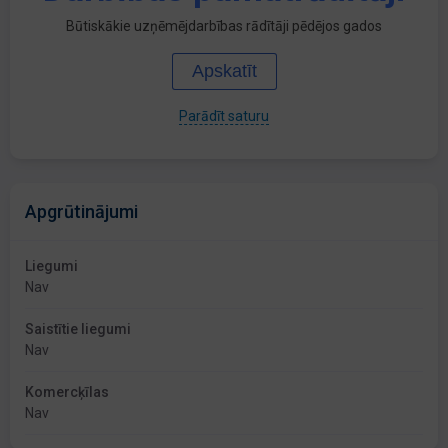
Būtiskākie uzņēmējdarbības rādītāji pēdējos gados
Apskatīt
Parādīt saturu
Apgrūtinājumi
Liegumi
Nav
Saistītie liegumi
Nav
Komercķīlas
Nav