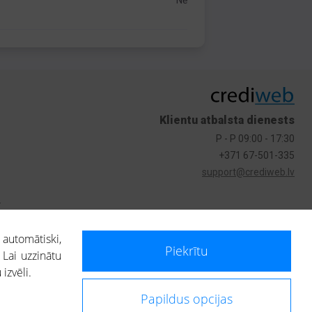
Nē
Klientu atbalsta dienests
P - P 09:00 - 17:30
+371 67-501-335
support@crediweb.lv
s
 automātiski,
Piekrītu
 Lai uzzinātu
izvēli.
Papildus opcijas
ietotājs, izmantojot portālā saņemto informāciju, ir atbildīgs par fizisko