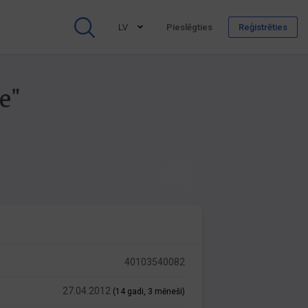
LV
Pieslēgties
Reģistrēties
e"
40103540082
27.04.2012
(14 gadi, 3 mēneši)