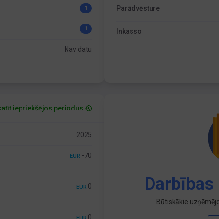
Parādvēsture
1
1
Inkasso
Nav datu
atīt iepriekšējos periodus
2025
-70
EUR
Darbības 
0
EUR
Būtiskākie uzņēmējd
0
EUR