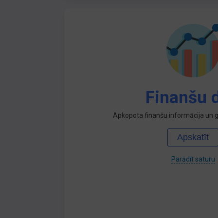
Finanšu d
Apkopota finanšu informācija un ga
Apskatīt
Parādīt saturu