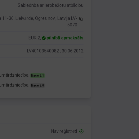
Sabiedrība ar ierobežotu atbildību
 11-36, Lielvārde, Ogres nov., Latvija LV-
5070
EUR 2,
pilnībā apmaksāts
LV40103540082 , 30.06.2012
rumtirdzniecība
Nace 2.1
rumtirdzniecība
Nace 2.0
Nav reģistrēti