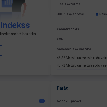
Tiesiskā forma
Juridiskā adrese
Raiņa
 indekss
Pamatkapitāls
kredīts sadarbības riska
PVN
Saimnieciskā darbība
46.82 Metālu un metāla rūdu vai
46.72 Metālu un metāla rūdu vai
Parādi
Nodokļu parādi
1