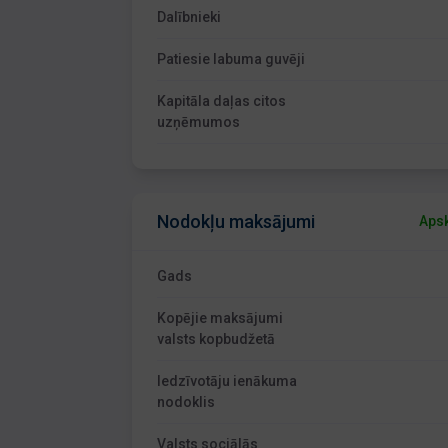
Dalībnieki
Patiesie labuma guvēji
Kapitāla daļas citos
uzņēmumos
Nodokļu maksājumi
Apsk
Gads
Kopējie maksājumi
valsts kopbudžetā
Iedzīvotāju ienākuma
nodoklis
Valsts sociālās