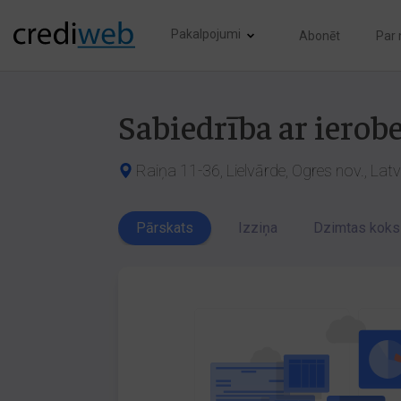
Pakalpojumi
Abonēt
Par
Sabiedrība ar ierob
Raiņa 11-36, Lielvārde, Ogres nov., Lat
Pārskats
Izziņa
Dzimtas koks