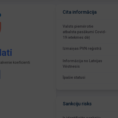
Cita informācija
Valsts piemērotie
atbalsta pasākumi Covid-
19 ietekmes dēļ
Izmaiņas PVN reģistrā
ati
Informācija no Latvijas
lvenie koeficienti
Vēstnesis
Īpašie statusi
Sankciju risks