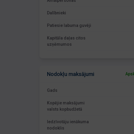
Amatpersonas
Dalībnieki
Patiesie labuma guvēji
Kapitāla daļas citos
uzņēmumos
Nodokļu maksājumi
Apsk
Gads
Kopējie maksājumi
valsts kopbudžetā
Iedzīvotāju ienākuma
nodoklis