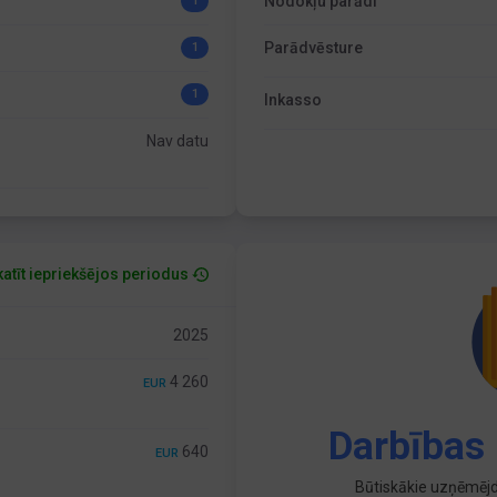
Nodokļu parādi
1
Parādvēsture
1
1
Inkasso
Nav datu
atīt iepriekšējos periodus
2025
4 260
EUR
Darbības 
640
EUR
Būtiskākie uzņēmējd