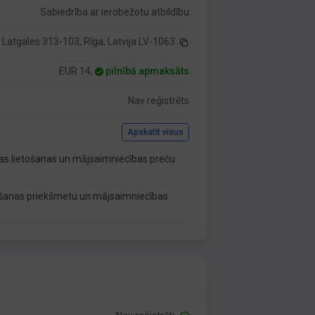
Sabiedrība ar ierobežotu atbildību
Latgales 313-103, Rīga, Latvija LV-1063
EUR 14,
pilnībā apmaksāts
Nav reģistrēts
Apskatīt visus
īgas lietošanas un mājsaimniecības preču
etošanas priekšmetu un mājsaimniecības