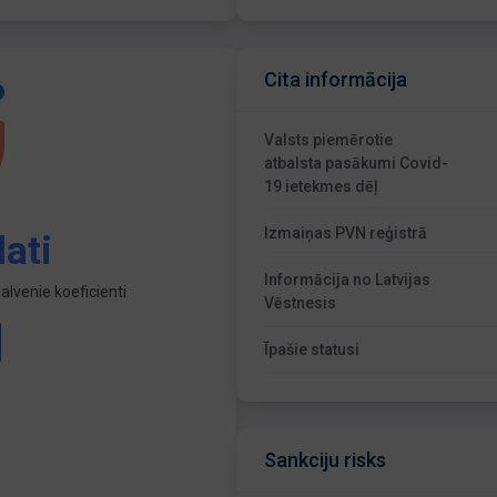
Cita informācija
Valsts piemērotie
atbalsta pasākumi Covid-
19 ietekmes dēļ
Izmaiņas PVN reģistrā
ati
Informācija no Latvijas
lvenie koeficienti
Vēstnesis
Īpašie statusi
Sankciju risks