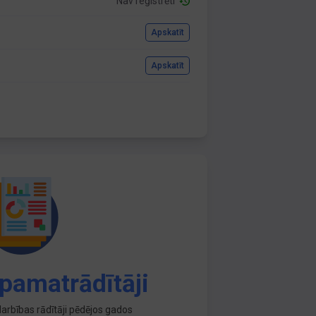
Nav reģistrēti
Apskatīt
Apskatīt
pamatrādītāji
arbības rādītāji pēdējos gados