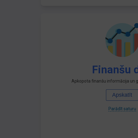
Finanšu d
Apkopota finanšu informācija un ga
Apskatīt
Parādīt saturu