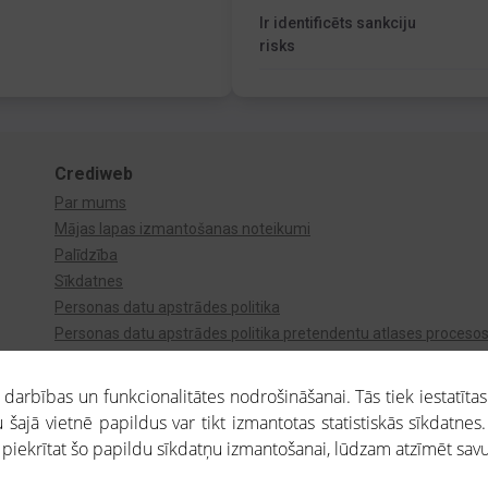
Ir identificēts sankciju
risks
Crediweb
Par mums
Mājas lapas izmantošanas noteikumi
Palīdzība
Sīkdatnes
Personas datu apstrādes politika
Personas datu apstrādes politika pretendentu atlases proceso
Videonovērošana
arbības un funkcionalitātes nodrošināšanai. Tās tiek iestatītas
 šajā vietnē papildus var tikt izmantotas statistiskās sīkdatnes.
a piekrītat šo papildu sīkdatņu izmantošanai, lūdzam atzīmēt savu 