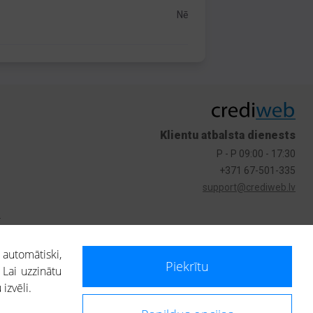
Nē
Klientu atbalsta dienests
P - P 09:00 - 17:30
+371 67-501-335
support@crediweb.lv
s
 automātiski,
Piekrītu
 Lai uzzinātu
izvēli.