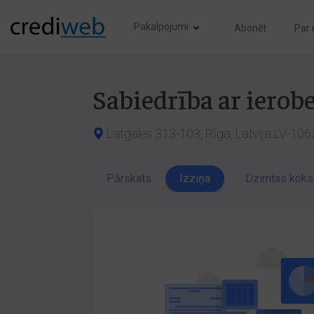
Pakalpojumi
Abonēt
Par
Sabiedrība ar ierob
Latgales 313-103, Rīga, Latvija LV-106
Pārskats
Izziņa
Dzimtas koks