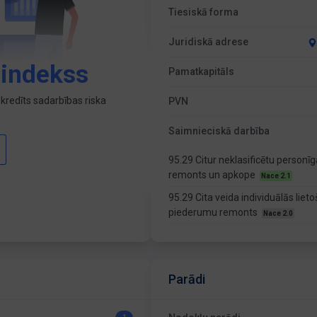
Tiesiskā forma
Juridiskā adrese
 indekss
Pamatkapitāls
kredīts sadarbības riska
PVN
Saimnieciskā darbība
95.29 Citur neklasificētu person
remonts un apkope
Nace 2.1
95.29 Cita veida individuālās li
piederumu remonts
Nace 2.0
Parādi