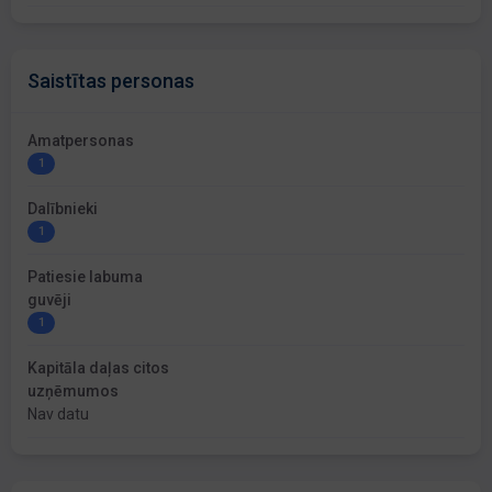
Saistītas personas
Amatpersonas
1
Dalībnieki
1
Patiesie labuma
guvēji
1
Kapitāla daļas citos
uzņēmumos
Nav datu