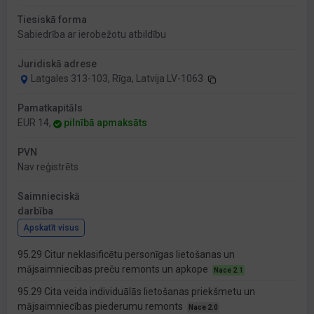
Tiesiskā forma
Sabiedrība ar ierobežotu atbildību
Juridiskā adrese
Latgales 313-103, Rīga, Latvija LV-1063
Pamatkapitāls
EUR 14,
pilnībā apmaksāts
PVN
Nav reģistrēts
Saimnieciskā
darbība
Apskatīt visus
95.29 Citur neklasificētu personīgas lietošanas un
mājsaimniecības preču remonts un apkope
Nace 2.1
95.29 Cita veida individuālās lietošanas priekšmetu un
mājsaimniecības piederumu remonts
Nace 2.0