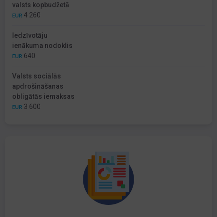
valsts kopbudžetā
4 260
EUR
Iedzīvotāju
ienākuma nodoklis
640
EUR
Valsts sociālās
apdrošināšanas
obligātās iemaksas
3 600
EUR