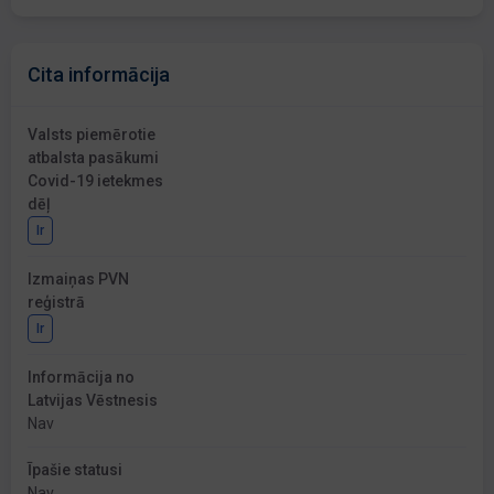
Cita informācija
Valsts piemērotie
atbalsta pasākumi
Covid-19 ietekmes
dēļ
Ir
Izmaiņas PVN
reģistrā
Ir
Informācija no
Latvijas Vēstnesis
Nav
Īpašie statusi
Nav