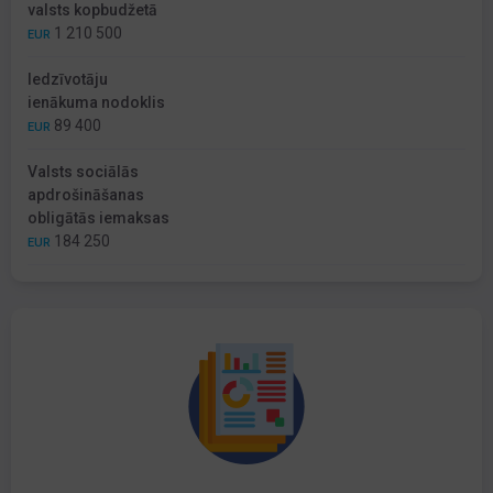
valsts kopbudžetā
1 210 500
EUR
Iedzīvotāju
ienākuma nodoklis
89 400
EUR
Valsts sociālās
apdrošināšanas
obligātās iemaksas
184 250
EUR