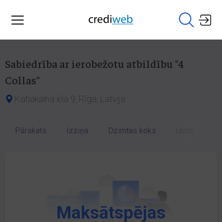
Sabiedrība ar ierobežotu atbildību "4
Collas"
Katlakalna iela 9, Rīga, Latvija
Pārskats
Izziņa
Dzimtas koks
Izmaiņu vēst
Maksātspējas