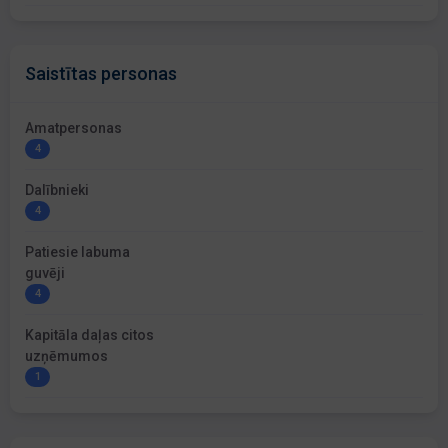
Saistītas personas
Amatpersonas
4
Dalībnieki
4
Patiesie labuma
guvēji
4
Kapitāla daļas citos
uzņēmumos
1