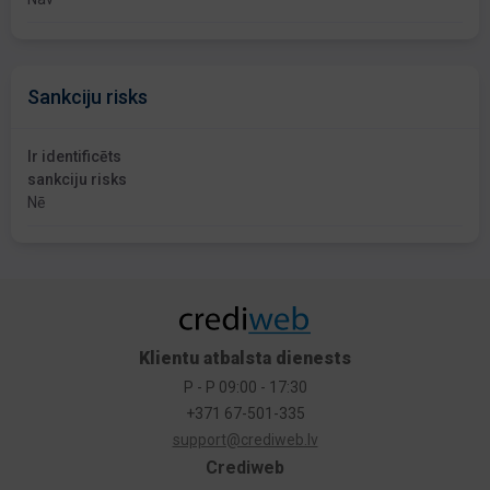
Sankciju risks
Ir identificēts
sankciju risks
Nē
Klientu atbalsta dienests
P - P 09:00 - 17:30
+371 67-501-335
support@crediweb.lv
Crediweb