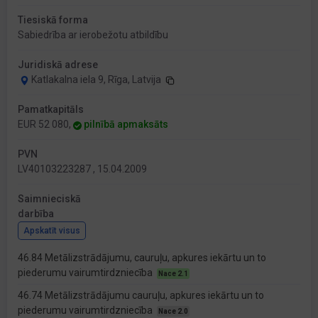
Tiesiskā forma
Sabiedrība ar ierobežotu atbildību
Juridiskā adrese
Katlakalna iela 9, Rīga, Latvija
Pamatkapitāls
EUR 52 080,
pilnībā apmaksāts
PVN
LV40103223287 , 15.04.2009
Saimnieciskā
darbība
Apskatīt visus
46.84 Metālizstrādājumu, cauruļu, apkures iekārtu un to
piederumu vairumtirdzniecība
Nace 2.1
46.74 Metālizstrādājumu cauruļu, apkures iekārtu un to
piederumu vairumtirdzniecība
Nace 2.0