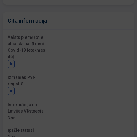
Cita informācija
Valsts piemērotie
atbalsta pasākumi
Covid-19 ietekmes
dēļ
Ir
Izmaiņas PVN
reģistrā
Ir
Informācija no
Latvijas Vēstnesis
Nav
Īpašie statusi
Nav