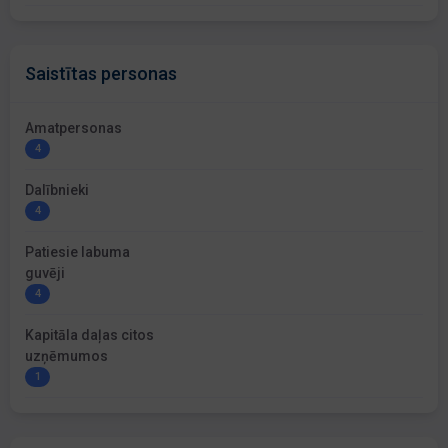
Saistītas personas
Amatpersonas
4
Dalībnieki
4
Patiesie labuma
guvēji
4
Kapitāla daļas citos
uzņēmumos
1