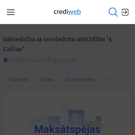
Sabiedrība ar ierobežotu atbildību "4
Collas"
Katlakalna iela 9, Rīga, Latvija
Pārskats
Izziņa
Dzimtas koks
Izmaiņu vēst
Maksātspējas