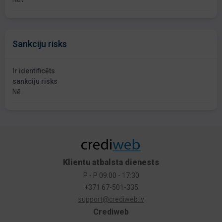
Sankciju risks
Ir identificēts
sankciju risks
Nē
Klientu atbalsta dienests
P - P 09:00 - 17:30
+371 67-501-335
support@crediweb.lv
Crediweb