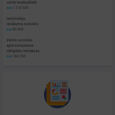
valsts kopbudžetā
1 210 500
EUR
Iedzīvotāju
ienākuma nodoklis
89 400
EUR
Valsts sociālās
apdrošināšanas
obligātās iemaksas
184 250
EUR