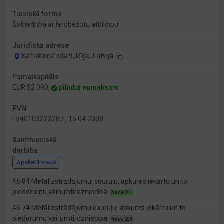
Tiesiskā forma
Sabiedrība ar ierobežotu atbildību
Juridiskā adrese
Katlakalna iela 9, Rīga, Latvija
Pamatkapitāls
EUR 52 080,
pilnībā apmaksāts
PVN
LV40103223287 , 15.04.2009
Saimnieciskā
darbība
Apskatīt visus
46.84 Metālizstrādājumu, cauruļu, apkures iekārtu un to
piederumu vairumtirdzniecība
Nace 2.1
46.74 Metālizstrādājumu cauruļu, apkures iekārtu un to
piederumu vairumtirdzniecība
Nace 2.0