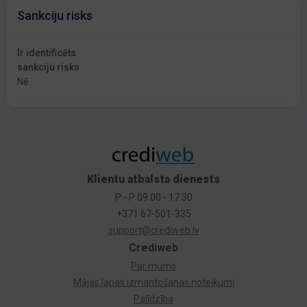
Sankciju risks
Ir identificēts
sankciju risks
Nē
Klientu atbalsta dienests
P - P 09:00 - 17:30
+371 67-501-335
support@crediweb.lv
Crediweb
Par mums
Mājas lapas izmantošanas noteikumi
Palīdzība