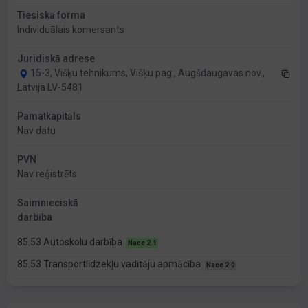
Tiesiskā forma
Individuālais komersants
Juridiskā adrese
15-3, Višķu tehnikums, Višķu pag., Augšdaugavas nov.,
Latvija LV-5481
Pamatkapitāls
Nav datu
PVN
Nav reģistrēts
Saimnieciskā
darbība
85.53 Autoskolu darbība
Nace 2.1
85.53 Transportlīdzekļu vadītāju apmācība
Nace 2.0