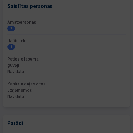
Saistītas personas
Amatpersonas
1
Dalībnieki
1
Patiesie labuma
guvēji
Nav datu
Kapitāla daļas citos
uzņēmumos
Nav datu
Parādi