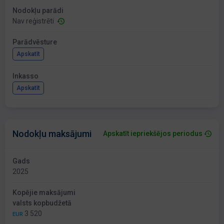
Nodokļu parādi
Nav reģistrēti
Parādvēsture
Apskatīt
Inkasso
Apskatīt
Nodokļu maksājumi
Apskatīt iepriekšējos periodus
Gads
2025
Kopējie maksājumi
valsts kopbudžetā
3 520
EUR