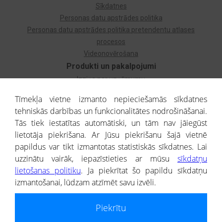
Sīkdatnes
Personas datu apstrādes politika
Personas datu apstrādes politika pretendentu atlases
procesos
Videonovērošana
Produkti un pakalpojumi
Izziņa par uzņēmumu
Izziņa par privātpersonu
Tīmekļa vietne izmanto nepieciešamās sīkdatnes
Dzimtas koks
tehniskās darbības un funkcionalitātes nodrošināšanai.
Uzņēmumu atlase
Tās tiek iestatītas automātiski, un tām nav jāiegūst
Monitorings
lietotāja piekrišana. Ar Jūsu piekrišanu šajā vietnē
Kredītizziņa par ārvalstu uzņēmumiem
papildus var tikt izmantotas statistiskās sīkdatnes. Lai
uzzinātu vairāk, iepazīstieties ar mūsu
sīkdatņu
® CREDITREFORM Latvija
lietošanas politiku
. Ja piekrītat šo papildu sīkdatņu
SIA
izmantošanai, lūdzam atzīmēt savu izvēli.
People illustrations by Storyset
Piekrītu
Informāciju no Uzņēmumu reģistra nodrošina SIA CREDITREFORM Latvija.