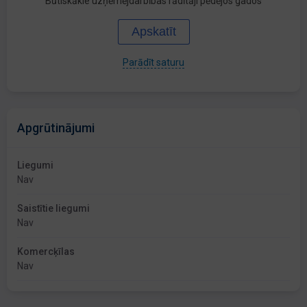
Būtiskākie uzņēmējdarbības rādītāji pēdējos gados
Apskatīt
Parādīt saturu
Apgrūtinājumi
Liegumi
Nav
Saistītie liegumi
Nav
Komercķīlas
Nav