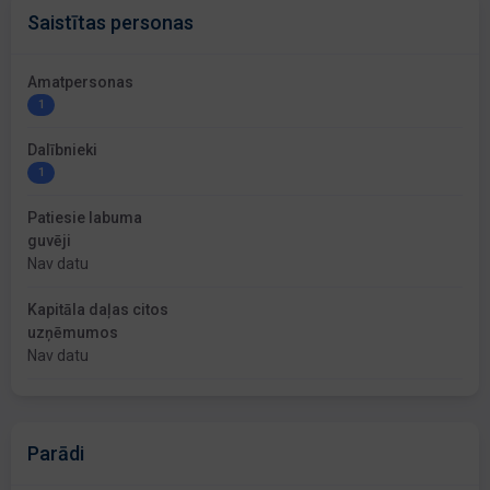
Saistītas personas
Amatpersonas
1
Dalībnieki
1
Patiesie labuma
guvēji
Nav datu
Kapitāla daļas citos
uzņēmumos
Nav datu
Parādi