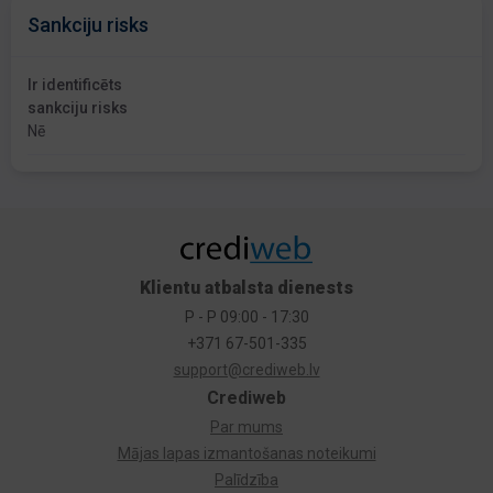
Sankciju risks
Ir identificēts
sankciju risks
Nē
Klientu atbalsta dienests
P - P 09:00 - 17:30
+371 67-501-335
support@crediweb.lv
Crediweb
Par mums
Mājas lapas izmantošanas noteikumi
Palīdzība