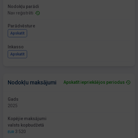
Nodokļu parādi
Nav reģistrēti
Parādvēsture
Apskatīt
Inkasso
Apskatīt
Nodokļu maksājumi
Apskatīt iepriekšējos periodus
Gads
2025
Kopējie maksājumi
valsts kopbudžetā
3 520
EUR