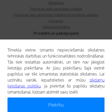
Sīkdatnes
Personas datu apstrādes politika
Personas datu apstrādes politika pretendentu atlases
procesos
Videonovērošana
Produkti un pakalpojumi
Izziņa par uzņēmumu
Izziņa par privātpersonu
Tīmekļa vietne izmanto nepieciešamās sīkdatnes
Dzimtas koks
tehniskās darbības un funkcionalitātes nodrošināšanai.
Uzņēmumu atlase
Tās tiek iestatītas automātiski, un tām nav jāiegūst
Monitorings
lietotāja piekrišana. Ar Jūsu piekrišanu šajā vietnē
Kredītizziņa par ārvalstu uzņēmumiem
papildus var tikt izmantotas statistiskās sīkdatnes. Lai
uzzinātu vairāk, iepazīstieties ar mūsu
sīkdatņu
® CREDITREFORM Latvija
lietošanas politiku
. Ja piekrītat šo papildu sīkdatņu
SIA
izmantošanai, lūdzam atzīmēt savu izvēli.
People illustrations by Storyset
Piekrītu
Informāciju no Uzņēmumu reģistra nodrošina SIA CREDITREFORM Latvija.