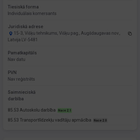
Tiesiskā forma
Individuālais komersants
Juridiskā adrese
15-3, Višķu tehnikums, Višķu pag., Augšdaugavas nov.,
Latvija LV-5481
Pamatkapitāls
Nav datu
PVN
Nav reģistrēts
Saimnieciskā
darbība
85.53 Autoskolu darbība
Nace 2.1
85.53 Transportlīdzekļu vadītāju apmācība
Nace 2.0