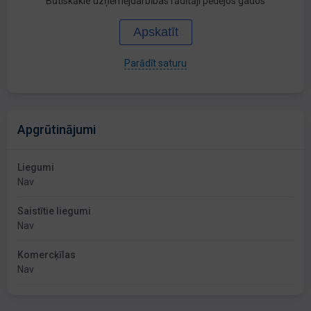
Būtiskākie uzņēmējdarbības rādītāji pēdējos gados
Apskatīt
Parādīt saturu
Apgrūtinājumi
Liegumi
Nav
Saistītie liegumi
Nav
Komercķīlas
Nav