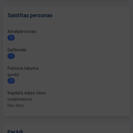
Saistītas personas
Amatpersonas
1
Dalībnieki
1
Patiesie labuma
guvēji
2
Kapitāla daļas citos
uzņēmumos
Nav datu
Parādi