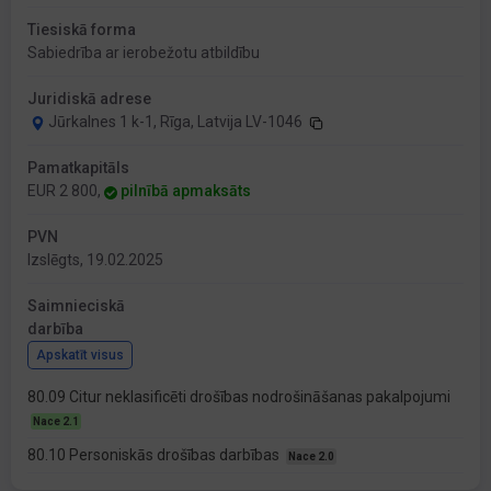
Tiesiskā forma
Sabiedrība ar ierobežotu atbildību
Juridiskā adrese
Jūrkalnes 1 k-1, Rīga, Latvija LV-1046
Pamatkapitāls
EUR 2 800,
pilnībā apmaksāts
PVN
Izslēgts, 19.02.2025
Saimnieciskā
darbība
Apskatīt visus
80.09 Citur neklasificēti drošības nodrošināšanas pakalpojumi
Nace 2.1
80.10 Personiskās drošības darbības
Nace 2.0