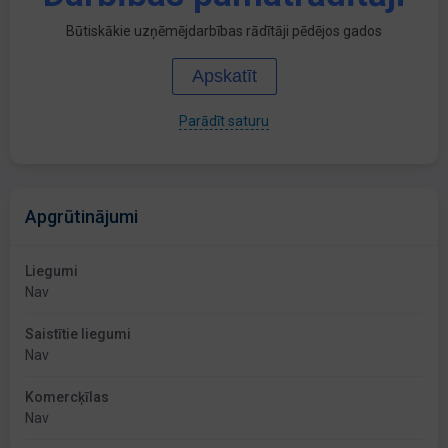
Būtiskākie uzņēmējdarbības rādītāji pēdējos gados
Apskatīt
Parādīt saturu
Apgrūtinājumi
Liegumi
Nav
Saistītie liegumi
Nav
Komercķīlas
Nav