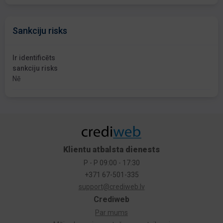
Sankciju risks
Ir identificēts
sankciju risks
Nē
Klientu atbalsta dienests
P - P 09:00 - 17:30
+371 67-501-335
support@crediweb.lv
Crediweb
Par mums