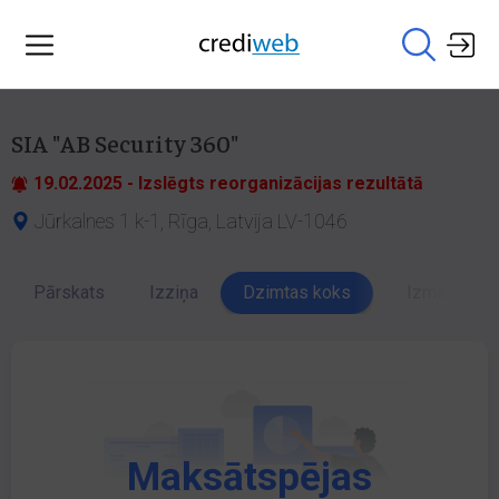
SIA "AB Security 360"
19.02.2025 - Izslēgts reorganizācijas rezultātā
Jūrkalnes 1 k-1, Rīga, Latvija LV-1046
Pārskats
Izziņa
Dzimtas koks
Izmaiņu vēs
Maksātspējas