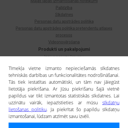
Mājas lapas izmantošanas noteikumi
Palīdzība
Sīkdatnes
Personas datu apstrādes politika
Personas datu apstrādes politika pretendentu atlases
procesos
Videonovērošana
Produkti un pakalpojumi
Izziņa par uzņēmumu
Izziņa par privātpersonu
Tīmekļa vietne izmanto nepieciešamās sīkdatnes
Dzimtas koks
tehniskās darbības un funkcionalitātes nodrošināšanai.
Uzņēmumu atlase
Tās tiek iestatītas automātiski, un tām nav jāiegūst
Monitorings
lietotāja piekrišana. Ar Jūsu piekrišanu šajā vietnē
Kredītizziņa par ārvalstu uzņēmumiem
papildus var tikt izmantotas statistiskās sīkdatnes. Lai
uzzinātu vairāk, iepazīstieties ar mūsu
sīkdatņu
® CREDITREFORM Latvija
lietošanas politiku
. Ja piekrītat šo papildu sīkdatņu
SIA
izmantošanai, lūdzam atzīmēt savu izvēli.
People illustrations by Storyset