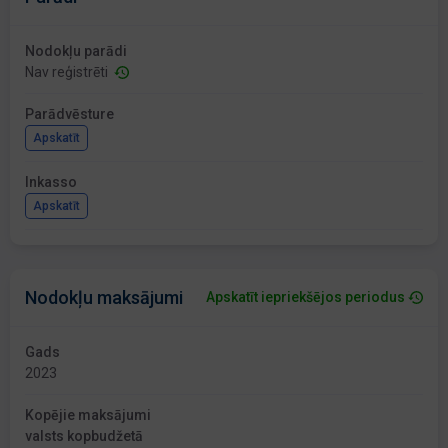
Nodokļu parādi
Nav reģistrēti
Parādvēsture
Apskatīt
Inkasso
Apskatīt
Nodokļu maksājumi
Apskatīt iepriekšējos periodus
Gads
2023
Kopējie maksājumi
valsts kopbudžetā