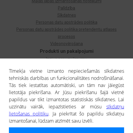
Mājas lapas izmantošanas noteikumi
Palīdzība
Sīkdatnes
Personas datu apstrādes politika
Personas datu apstrādes politika pretendentu atlases
procesos
Videonovērošana
Produkti un pakalpojumi
Izziņa par uzņēmumu
Izziņa par privātpersonu
Tīmekļa vietne izmanto nepieciešamās sīkdatnes
Dzimtas koks
tehniskās darbības un funkcionalitātes nodrošināšanai.
Uzņēmumu atlase
Tās tiek iestatītas automātiski, un tām nav jāiegūst
Monitorings
lietotāja piekrišana. Ar Jūsu piekrišanu šajā vietnē
Kredītizziņa par ārvalstu uzņēmumiem
papildus var tikt izmantotas statistiskās sīkdatnes. Lai
uzzinātu vairāk, iepazīstieties ar mūsu
sīkdatņu
® CREDITREFORM Latvija
lietošanas politiku
. Ja piekrītat šo papildu sīkdatņu
SIA
izmantošanai, lūdzam atzīmēt savu izvēli.
People illustrations by Storyset