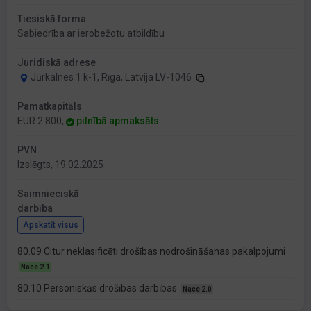
Tiesiskā forma
Sabiedrība ar ierobežotu atbildību
Juridiskā adrese
Jūrkalnes 1 k-1, Rīga, Latvija LV-1046
Pamatkapitāls
EUR 2 800,
pilnībā apmaksāts
PVN
Izslēgts, 19.02.2025
Saimnieciskā
darbība
Apskatīt visus
80.09 Citur neklasificēti drošības nodrošināšanas pakalpojumi
Nace 2.1
80.10 Personiskās drošības darbības
Nace 2.0