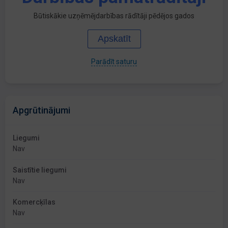
Būtiskākie uzņēmējdarbības rādītāji pēdējos gados
Apskatīt
Parādīt saturu
Apgrūtinājumi
Liegumi
Nav
Saistītie liegumi
Nav
Komercķīlas
Nav