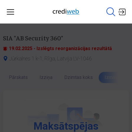
SIA "AB Security 360"
19.02.2025 - Izslēgts reorganizācijas rezultātā
Jūrkalnes 1 k-1, Rīga, Latvija LV-1046
Pārskats
Izziņa
Dzimtas koks
Izmaiņu vēst
Maksātspējas