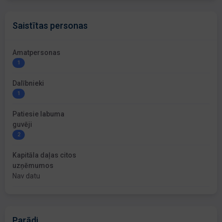
Saistītas personas
Amatpersonas
1
Dalībnieki
1
Patiesie labuma
guvēji
2
Kapitāla daļas citos
uzņēmumos
Nav datu
Parādi