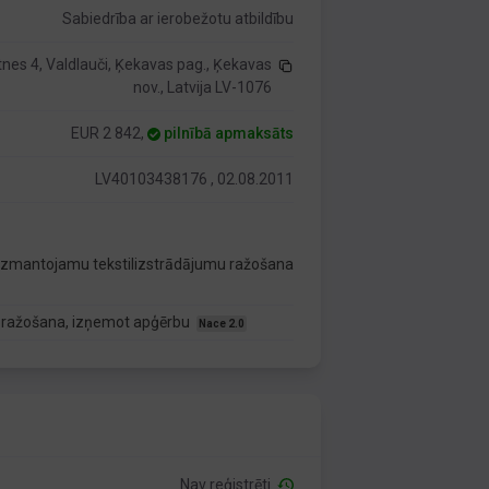
Sabiedrība ar ierobežotu atbildību
nes 4, Valdlauči, Ķekavas pag., Ķekavas
nov., Latvija LV-1076
EUR 2 842,
pilnībā apmaksāts
LV40103438176 , 02.08.2011
ki izmantojamu tekstilizstrādājumu ražošana
u ražošana, izņemot apģērbu
Nace 2.0
Nav reģistrēti