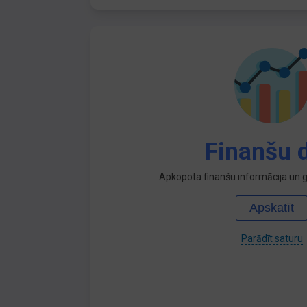
Finanšu d
Apkopota finanšu informācija un ga
Apskatīt
Parādīt saturu