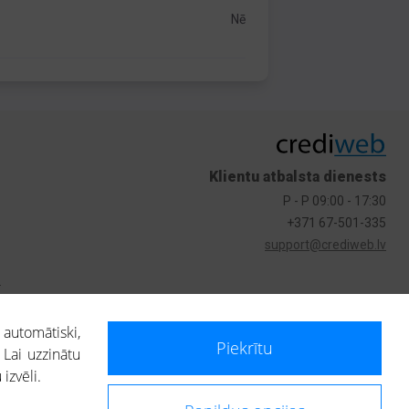
Nē
Klientu atbalsta dienests
P - P 09:00 - 17:30
+371 67-501-335
support@crediweb.lv
s
 automātiski,
Piekrītu
 Lai uzzinātu
izvēli.