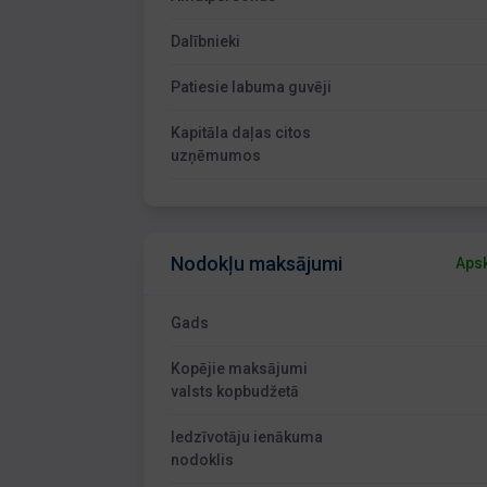
Dalībnieki
Patiesie labuma guvēji
Kapitāla daļas citos
uzņēmumos
Nodokļu maksājumi
Apsk
Gads
Kopējie maksājumi
valsts kopbudžetā
Iedzīvotāju ienākuma
nodoklis