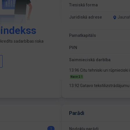
Tiesiskā forma
Juridiskā adrese
Jaunat
 indekss
Pamatkapitāls
kredīts sadarbības riska
PVN
Saimnieciskā darbība
13.96 Citu tehniski un rūpniecis
Nace 2.1
13.92 Gatavo tekstilizstrādājum
Parādi
Nodokļu parādi
1