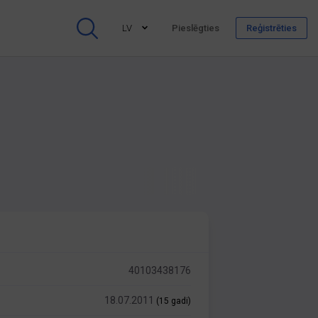
LV
Pieslēgties
Reģistrēties
40103438176
18.07.2011
(15 gadi)