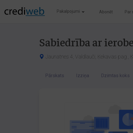
Pakalpojumi
Abonēt
Par
Sabiedrība ar ierob
Jaunatnes 4, Valdlauči, Ķekavas pag., 
Pārskats
Izziņa
Dzimtas koks