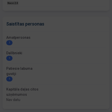
Nace 2.0
Saistītas personas
Amatpersonas
1
Dalībnieki
1
Patiesie labuma
guvēji
1
Kapitāla daļas citos
uzņēmumos
Nav datu