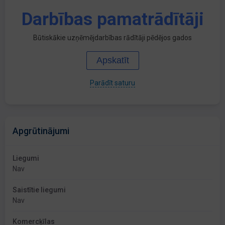
Darbības pamatrādītāji
Būtiskākie uzņēmējdarbības rādītāji pēdējos gados
Apskatīt
Parādīt saturu
Apgrūtinājumi
Liegumi
Nav
Saistītie liegumi
Nav
Komercķīlas