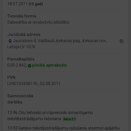
18.07.2011
(15 gadi)
Tiesiskā forma
Sabiedrība ar ierobežotu atbildību
Juridiskā adrese
Jaunatnes 4, Valdlauči, Ķekavas pag., Ķekavas nov.,
Latvija LV-1076
Pamatkapitāls
EUR 2 842,
pilnībā apmaksāts
PVN
LV40103438176 , 02.08.2011
Saimnieciskā
darbība
13.96 Citu tehniski un rūpnieciski izmantojamu
tekstilizstrādājumu ražošana
Nace 2.1
13.92 Gatavo tekstilizstrādājumu ražošana, izņemot apģērbu