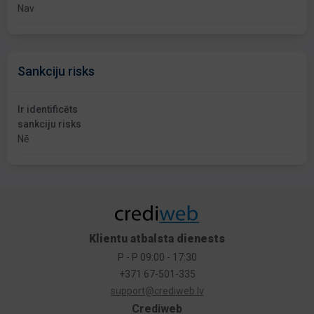
Nav
Sankciju risks
Ir identificēts
sankciju risks
Nē
Klientu atbalsta dienests
P - P 09:00 - 17:30
+371 67-501-335
support@crediweb.lv
Crediweb