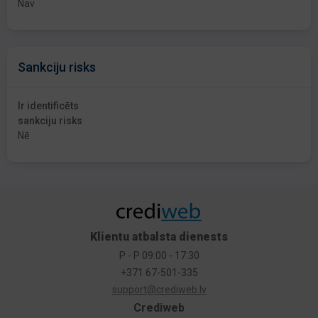
Nav
Sankciju risks
Ir identificēts
sankciju risks
Nē
Klientu atbalsta dienests
P - P 09:00 - 17:30
+371 67-501-335
support@crediweb.lv
Crediweb