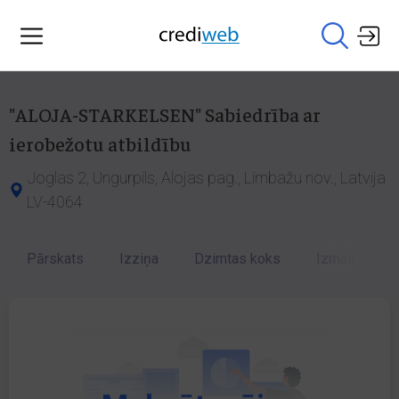
"ALOJA-STARKELSEN" Sabiedrība ar
ierobežotu atbildību
Joglas 2, Ungurpils, Alojas pag., Limbažu nov., Latvija
LV-4064
Pārskats
Izziņa
Dzimtas koks
Izmaiņu vēst