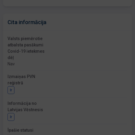
Cita informācija
Valsts piemērotie
atbalsta pasākumi
Covid-19 ietekmes
dēļ
Nav
Izmaiņas PVN
reģistrā
Ir
Informācija no
Latvijas Vēstnesis
Ir
Īpašie statusi