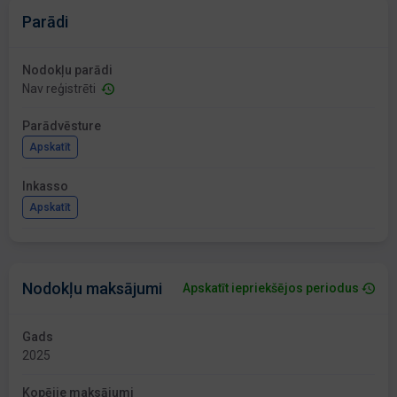
Parādi
Nodokļu parādi
Nav reģistrēti
Parādvēsture
Apskatīt
Inkasso
Apskatīt
Nodokļu maksājumi
Apskatīt iepriekšējos periodus
Gads
2025
Kopējie maksājumi