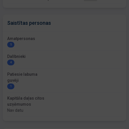
Saistītas personas
Amatpersonas
5
Dalībnieki
4
Patiesie labuma
guvēji
1
Kapitāla daļas citos
uzņēmumos
Nav datu