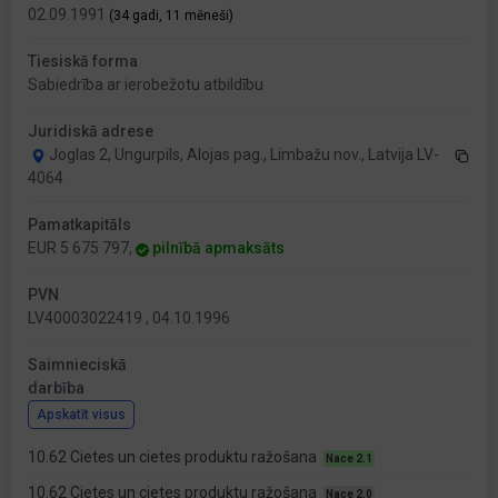
02.09.1991
(34 gadi, 11 mēneši)
Tiesiskā forma
Sabiedrība ar ierobežotu atbildību
Juridiskā adrese
Joglas 2, Ungurpils, Alojas pag., Limbažu nov., Latvija LV-
4064
Pamatkapitāls
EUR 5 675 797,
pilnībā apmaksāts
PVN
LV40003022419 , 04.10.1996
Saimnieciskā
darbība
Apskatīt visus
10.62 Cietes un cietes produktu ražošana
Nace 2.1
10.62 Cietes un cietes produktu ražošana
Nace 2.0