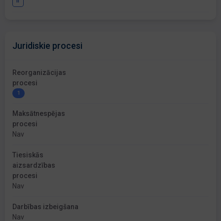
Ir
Juridiskie procesi
Reorganizācijas
procesi
1
Maksātnespējas
procesi
Nav
Tiesiskās
aizsardzības
procesi
Nav
Darbības izbeigšana
Nav