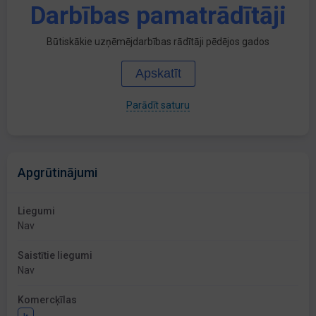
Darbības pamatrādītāji
Būtiskākie uzņēmējdarbības rādītāji pēdējos gados
Apskatīt
Parādīt saturu
Apgrūtinājumi
Liegumi
Nav
Saistītie liegumi
Nav
Komercķīlas