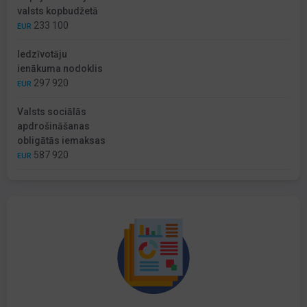
valsts kopbudžetā
233 100
EUR
Iedzīvotāju
ienākuma nodoklis
297 920
EUR
Valsts sociālās
apdrošināšanas
obligātās iemaksas
587 920
EUR