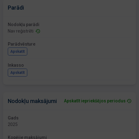
Parādi
Nodokļu parādi
Nav reģistrēti
Parādvēsture
Apskatīt
Inkasso
Apskatīt
Nodokļu maksājumi
Apskatīt iepriekšējos periodus
Gads
2025
Kopējie maksājumi