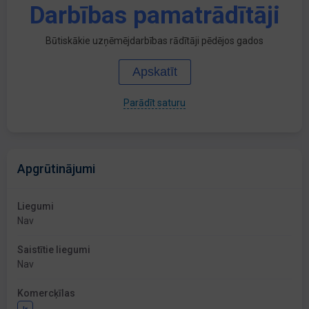
Darbības pamatrādītāji
Būtiskākie uzņēmējdarbības rādītāji pēdējos gados
Apskatīt
Parādīt saturu
Apgrūtinājumi
Liegumi
Nav
Saistītie liegumi
Nav
Komercķīlas