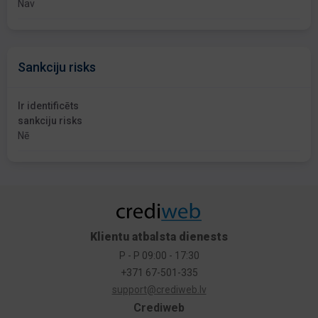
Nav
Sankciju risks
Ir identificēts
sankciju risks
Nē
Klientu atbalsta dienests
P - P 09:00 - 17:30
+371 67-501-335
support@crediweb.lv
Crediweb