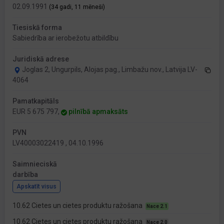
02.09.1991
(34 gadi, 11 mēneši)
Tiesiskā forma
Sabiedrība ar ierobežotu atbildību
Juridiskā adrese
Joglas 2, Ungurpils, Alojas pag., Limbažu nov., Latvija LV-
4064
Pamatkapitāls
EUR 5 675 797,
pilnībā apmaksāts
PVN
LV40003022419 , 04.10.1996
Saimnieciskā
darbība
Apskatīt visus
10.62 Cietes un cietes produktu ražošana
Nace 2.1
10.62 Cietes un cietes produktu ražošana
Nace 2.0