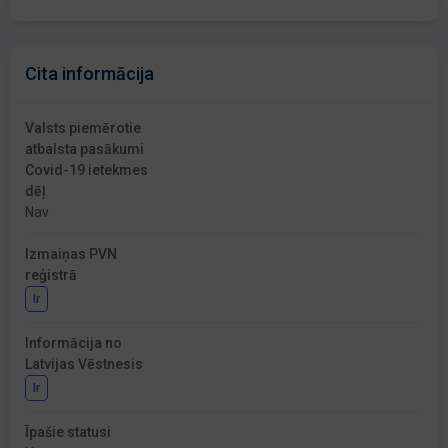
Cita informācija
Valsts piemērotie
atbalsta pasākumi
Covid-19 ietekmes
dēļ
Nav
Izmaiņas PVN
reģistrā
Ir
Informācija no
Latvijas Vēstnesis
Ir
Īpašie statusi