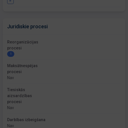
Ir
Juridiskie procesi
Reorganizācijas
procesi
1
Maksātnespējas
procesi
Nav
Tiesiskās
aizsardzības
procesi
Nav
Darbības izbeigšana
Nav