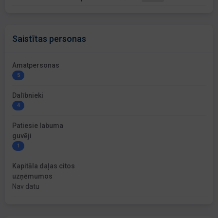
Saistītas personas
Amatpersonas
5
Dalībnieki
4
Patiesie labuma
guvēji
1
Kapitāla daļas citos
uzņēmumos
Nav datu