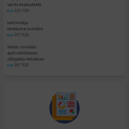
valsts kopbudžetā
233 100
EUR
Iedzīvotāju
ienākuma nodoklis
297 920
EUR
Valsts sociālās
apdrošināšanas
obligātās iemaksas
587 920
EUR