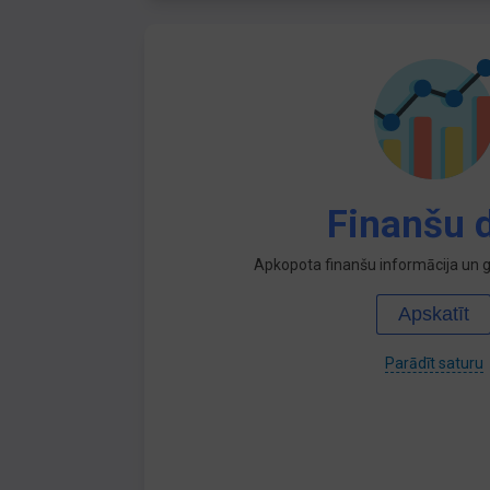
Finanšu d
Apkopota finanšu informācija un ga
Apskatīt
Parādīt saturu