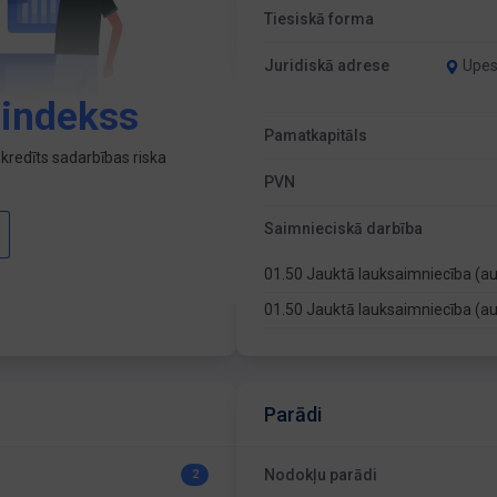
Tiesiskā forma
Juridiskā adrese
Upes
 indekss
Pamatkapitāls
kredīts sadarbības riska
PVN
Saimnieciskā darbība
01.50 Jauktā lauksaimniecība (a
01.50 Jauktā lauksaimniecība (a
Parādi
Nodokļu parādi
2