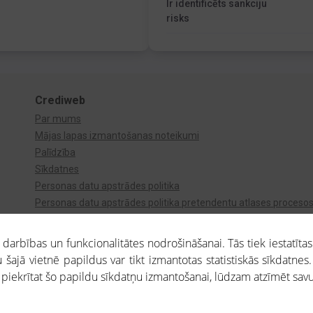
Ir identificēts sankciju
risks
Crediweb
Par mums
Mājas lapas izmantošanas noteikumi
Palīdzība
Sīkdatnes
Personas datu apstrādes politika
Personas datu apstrādes politika pretendentu atlases proceso
Videonovērošana
arbības un funkcionalitātes nodrošināšanai. Tās tiek iestatītas
 šajā vietnē papildus var tikt izmantotas statistiskās sīkdatnes.
a piekrītat šo papildu sīkdatņu izmantošanai, lūdzam atzīmēt savu 
aros saņemtajai informācijai ir uzziņas raksturs, un tai nav juridiska spēka. Portāla l