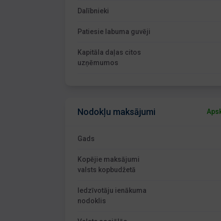
Dalībnieki
Patiesie labuma guvēji
Kapitāla daļas citos
uzņēmumos
Nodokļu maksājumi
Apsk
Gads
Kopējie maksājumi
valsts kopbudžetā
Iedzīvotāju ienākuma
nodoklis