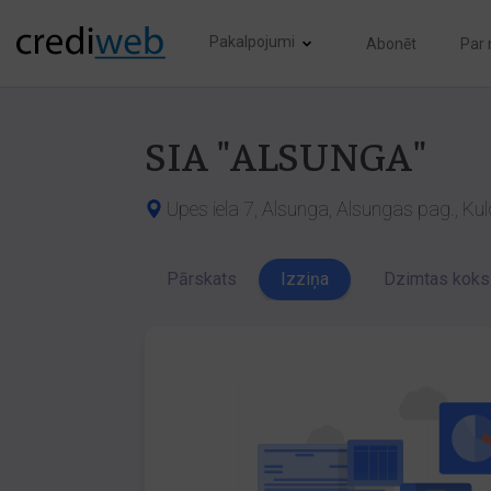
Pakalpojumi
Abonēt
Par
SIA "ALSUNGA"
Upes iela 7, Alsunga, Alsungas pag., Kul
Pārskats
Izziņa
Dzimtas koks