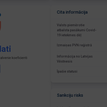
Cita informācija
Valsts piemērotie
atbalsta pasākumi Covid-
19 ietekmes dēļ
Izmaiņas PVN reģistrā
ati
Informācija no Latvijas
lvenie koeficienti
Vēstnesis
Īpašie statusi
Sankciju risks