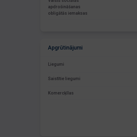
Valsts sociālās
apdrošināšanas
obligātās iemaksas
Apgrūtinājumi
Liegumi
Saistītie liegumi
Komercķīlas