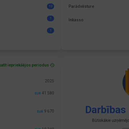
Parādvēsture
12
1
Inkasso
1
atīt iepriekšējos periodus
2025
41 580
EUR
Darbības 
9 670
EUR
Būtiskākie uzņēmējd