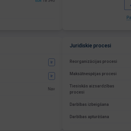
18 340
EUR
Pa
Juridiskie procesi
Reorganizācijas procesi
Ir
Maksātnespējas procesi
Ir
Tiesiskās aizsardzības
Nav
procesi
Darbības izbeigšana
Darbības apturēšana