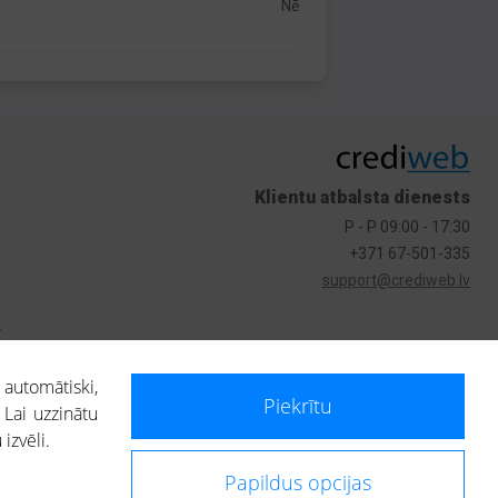
Nē
Klientu atbalsta dienests
P - P 09:00 - 17:30
+371 67-501-335
support@crediweb.lv
s
 automātiski,
Piekrītu
 Lai uzzinātu
izvēli.
Papildus opcijas
ietotājs, izmantojot portālā saņemto informāciju, ir atbildīgs par fizisko