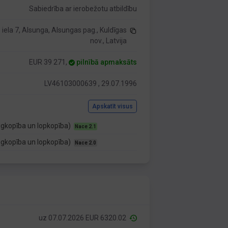
Sabiedrība ar ierobežotu atbildību
 iela 7, Alsunga, Alsungas pag., Kuldīgas
nov., Latvija
EUR 39 271,
pilnībā apmaksāts
LV46103000639 , 29.07.1996
Apskatīt visus
ugkopība un lopkopība)
Nace 2.1
ugkopība un lopkopība)
Nace 2.0
uz 07.07.2026 EUR 6320.02