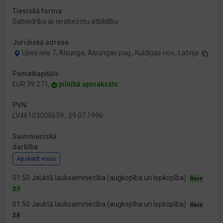
Tiesiskā forma
Sabiedrība ar ierobežotu atbildību
Juridiskā adrese
Upes iela 7, Alsunga, Alsungas pag., Kuldīgas nov., Latvija
Pamatkapitāls
EUR 39 271,
pilnībā apmaksāts
PVN
LV46103000639 , 29.07.1996
Saimnieciskā
darbība
Apskatīt visus
01.50 Jauktā lauksaimniecība (augkopība un lopkopība)
Nace
2.1
01.50 Jauktā lauksaimniecība (augkopība un lopkopība)
Nace
2.0