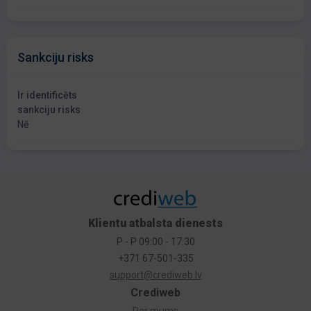
Sankciju risks
Ir identificēts
sankciju risks
Nē
Klientu atbalsta dienests
P - P 09:00 - 17:30
+371 67-501-335
support@crediweb.lv
Crediweb