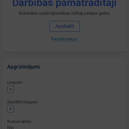
Darbības pamatrādītāji
Būtiskākie uzņēmējdarbības rādītāji pēdējos gados
Apskatīt
Parādīt saturu
Apgrūtinājumi
Liegumi
Ir
Saistītie liegumi
Ir
Komercķīlas
Nav