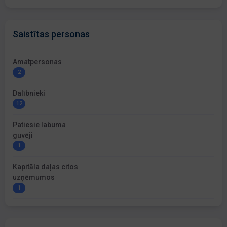
Saistītas personas
Amatpersonas
2
Dalībnieki
12
Patiesie labuma
guvēji
1
Kapitāla daļas citos
uzņēmumos
1