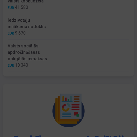
valsts kopbudžetā
41 580
EUR
Iedzīvotāju
ienākuma nodoklis
9 670
EUR
Valsts sociālās
apdrošināšanas
obligātās iemaksas
18 340
EUR