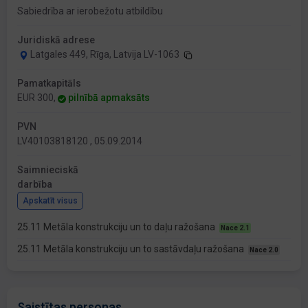
Sabiedrība ar ierobežotu atbildību
Juridiskā adrese
Latgales 449, Rīga, Latvija LV-1063
Pamatkapitāls
EUR 300,
pilnībā apmaksāts
PVN
LV40103818120 , 05.09.2014
Saimnieciskā
darbība
Apskatīt visus
25.11 Metāla konstrukciju un to daļu ražošana
Nace 2.1
25.11 Metāla konstrukciju un to sastāvdaļu ražošana
Nace 2.0
Saistītas personas