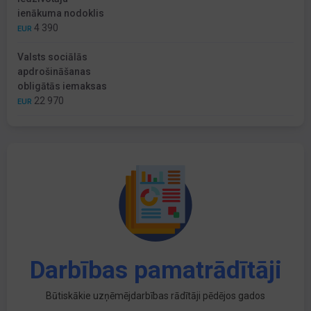
ienākuma nodoklis
4 390
EUR
Valsts sociālās
apdrošināšanas
obligātās iemaksas
22 970
EUR
Darbības pamatrādītāji
Būtiskākie uzņēmējdarbības rādītāji pēdējos gados