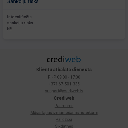
Sankciju risks
Ir identificēts
sankciju risks
Nē
Klientu atbalsta dienests
P - P 09:00 - 17:30
+371 67-501-335
support@crediweb.lv
Crediweb
Par mums
Mājas lapas izmantošanas noteikumi
Palīdzība
Sīkdatnes