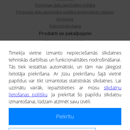
Personas datu apstrādes politika
Personas datu apstrādes politika pretendentu atlases
procesos
Videonovērošana
Produkti un pakalpojumi
Izziņa par uzņēmumu
Izziņa par privātpersonu
Tīmekļa vietne izmanto nepieciešamās sīkdatnes
Dzimtas koks
tehniskās darbības un funkcionalitātes nodrošināšanai.
Uzņēmumu atlase
Tās tiek iestatītas automātiski, un tām nav jāiegūst
Monitorings
lietotāja piekrišana. Ar Jūsu piekrišanu šajā vietnē
Kredītizziņa par ārvalstu uzņēmumiem
papildus var tikt izmantotas statistiskās sīkdatnes. Lai
uzzinātu vairāk, iepazīstieties ar mūsu
sīkdatņu
® CREDITREFORM Latvija
lietošanas politiku
. Ja piekrītat šo papildu sīkdatņu
SIA
izmantošanai, lūdzam atzīmēt savu izvēli.
People illustrations by Storyset
Piekrītu
Informāciju no Uzņēmumu reģistra nodrošina SIA CREDITREFORM Latvija.
Portāla ietvaros saņemtajai informācijai ir uzziņas raksturs, un tai nav
juridiska spēka. Portāla lietotājs, izmantojot portālā saņemto informāciju, ir