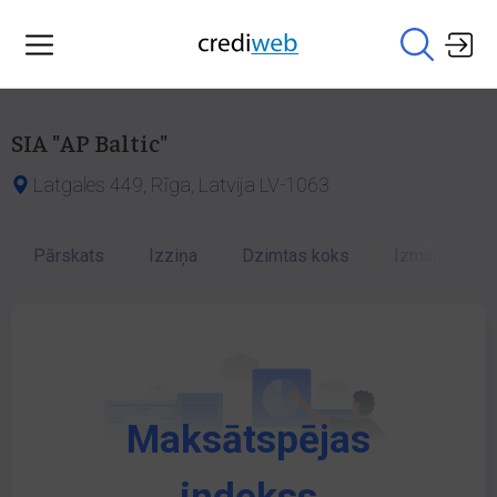
SIA "AP Baltic"
Latgales 449, Rīga, Latvija LV-1063
Pārskats
Izziņa
Dzimtas koks
Izmaiņu vēst
Maksātspējas