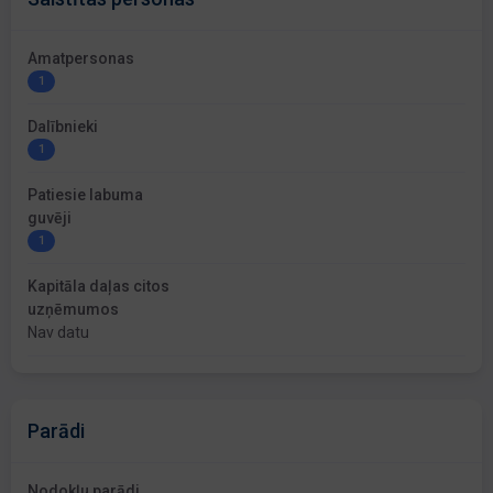
Amatpersonas
1
Dalībnieki
1
Patiesie labuma
guvēji
1
Kapitāla daļas citos
uzņēmumos
Nav datu
Parādi
Nodokļu parādi