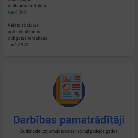
ienākuma nodoklis
4 390
EUR
Valsts sociālās
apdrošināšanas
obligātās iemaksas
22 970
EUR
Darbības pamatrādītāji
Būtiskākie uzņēmējdarbības rādītāji pēdējos gados