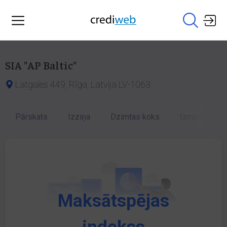
SIA "AP Baltic"
Latgales 449, Rīga, Latvija LV-1063
Pārskats
Izziņa
Dzimtas koks
Izmaiņu vēst
Maksātspējas