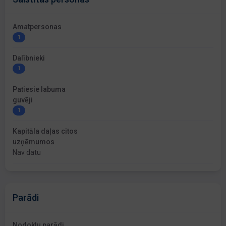
Amatpersonas
1
Dalībnieki
1
Patiesie labuma
guvēji
1
Kapitāla daļas citos
uzņēmumos
Nav datu
Parādi
Nodokļu parādi