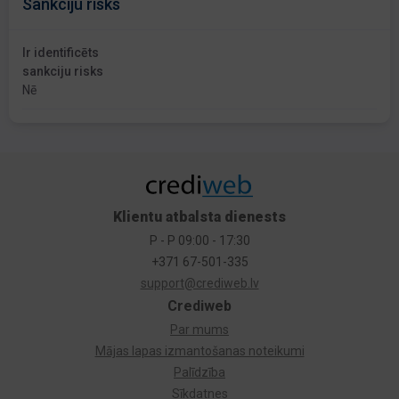
Sankciju risks
Ir identificēts
sankciju risks
Nē
Klientu atbalsta dienests
P - P 09:00 - 17:30
+371 67-501-335
support@crediweb.lv
Crediweb
Par mums
Mājas lapas izmantošanas noteikumi
Palīdzība
Sīkdatnes