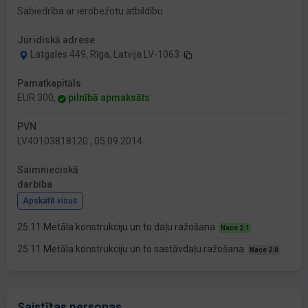
Sabiedrība ar ierobežotu atbildību
Juridiskā adrese
Latgales 449, Rīga, Latvija LV-1063
Pamatkapitāls
EUR 300,
pilnībā apmaksāts
PVN
LV40103818120 , 05.09.2014
Saimnieciskā
darbība
Apskatīt visus
25.11 Metāla konstrukciju un to daļu ražošana
Nace 2.1
25.11 Metāla konstrukciju un to sastāvdaļu ražošana
Nace 2.0
Saistītas personas