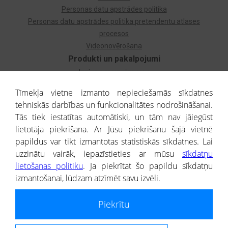
Personas datu apstrādes politika
Personas datu apstrādes politika pretendentu atlases
procesos
Videonovērošana
Produkti un pakalpojumi
Izziņa par uzņēmumu
Izziņa par privātpersonu
Tīmekļa vietne izmanto nepieciešamās sīkdatnes
Dzimtas koks
tehniskās darbības un funkcionalitātes nodrošināšanai.
Uzņēmumu atlase
Tās tiek iestatītas automātiski, un tām nav jāiegūst
Monitorings
lietotāja piekrišana. Ar Jūsu piekrišanu šajā vietnē
Kredītizziņa par ārvalstu uzņēmumiem
papildus var tikt izmantotas statistiskās sīkdatnes. Lai
uzzinātu vairāk, iepazīstieties ar mūsu
sīkdatņu
® CREDITREFORM Latvija
lietošanas politiku
. Ja piekrītat šo papildu sīkdatņu
SIA
izmantošanai, lūdzam atzīmēt savu izvēli.
People illustrations by Storyset
Piekrītu
Informāciju no Uzņēmumu reģistra nodrošina SIA CREDITREFORM Latvija.
Portāla ietvaros saņemtajai informācijai ir uzziņas raksturs, un tai nav
juridiska spēka. Portāla lietotājs, izmantojot portālā saņemto informāciju, ir