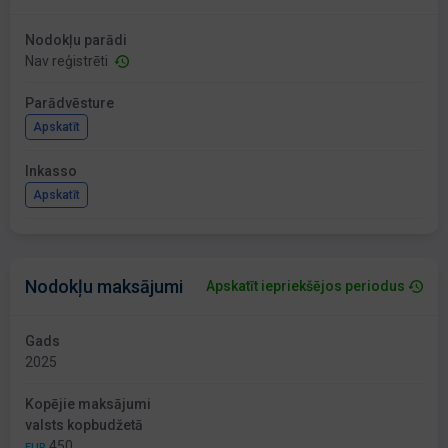
Nodokļu parādi
Nav reģistrēti
Parādvēsture
Apskatīt
Inkasso
Apskatīt
Nodokļu maksājumi
Apskatīt iepriekšējos periodus
Gads
2025
Kopējie maksājumi
valsts kopbudžetā
450
EUR