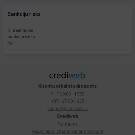
Sankciju risks
Ir identificēts
sankciju risks
Nē
Klientu atbalsta dienests
P - P 09:00 - 17:30
+371 67-501-335
support@crediweb.lv
Crediweb
Par mums
Mājas lapas izmantošanas noteikumi