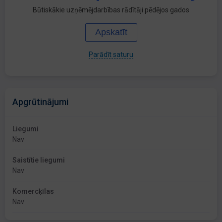
Būtiskākie uzņēmējdarbības rādītāji pēdējos gados
Apskatīt
Parādīt saturu
Apgrūtinājumi
Liegumi
Nav
Saistītie liegumi
Nav
Komercķīlas
Nav