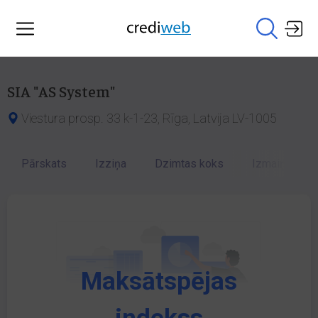
SIA "AS System"
Viestura prosp. 33 k-1-23, Rīga, Latvija LV-1005
Pārskats
Izziņa
Dzimtas koks
Izmaiņu vēst
Maksātspējas