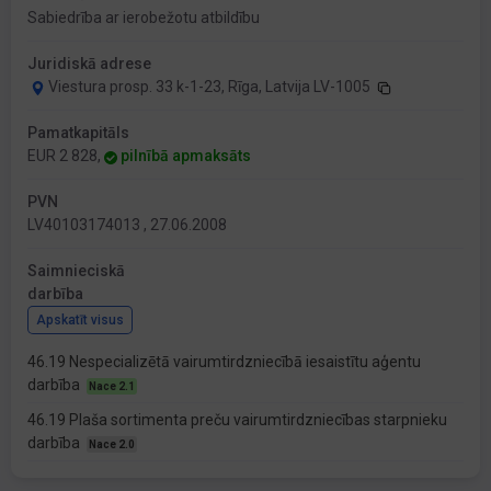
Sabiedrība ar ierobežotu atbildību
Juridiskā adrese
Viestura prosp. 33 k-1-23, Rīga, Latvija LV-1005
Pamatkapitāls
EUR 2 828,
pilnībā apmaksāts
PVN
LV40103174013 , 27.06.2008
Saimnieciskā
darbība
Apskatīt visus
46.19 Nespecializētā vairumtirdzniecībā iesaistītu aģentu
darbība
Nace 2.1
46.19 Plaša sortimenta preču vairumtirdzniecības starpnieku
darbība
Nace 2.0