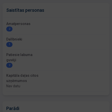
Saistītas personas
Amatpersonas
2
Dalībnieki
1
Patiesie labuma
guvēji
2
Kapitāla daļas citos
uzņēmumos
Nav datu
Parādi