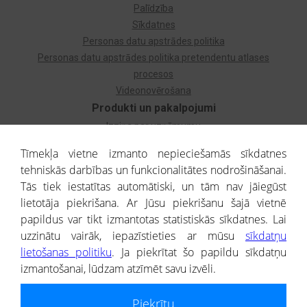
Palīdzība
Sīkdatnes
Personas datu apstrādes politika
Personas datu apstrādes politika pretendentu atlases
procesos
Videonovērošana
Produkti un pakalpojumi
Izziņa par uzņēmumu
Izziņa par privātpersonu
Tīmekļa vietne izmanto nepieciešamās sīkdatnes
Dzimtas koks
tehniskās darbības un funkcionalitātes nodrošināšanai.
Uzņēmumu atlase
Tās tiek iestatītas automātiski, un tām nav jāiegūst
Monitorings
lietotāja piekrišana. Ar Jūsu piekrišanu šajā vietnē
Kredītizziņa par ārvalstu uzņēmumiem
papildus var tikt izmantotas statistiskās sīkdatnes. Lai
uzzinātu vairāk, iepazīstieties ar mūsu
sīkdatņu
® CREDITREFORM Latvija
lietošanas politiku
. Ja piekrītat šo papildu sīkdatņu
SIA
izmantošanai, lūdzam atzīmēt savu izvēli.
People illustrations by Storyset
Piekrītu