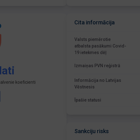
Cita informācija
Valsts piemērotie
atbalsta pasākumi Covid-
19 ietekmes dēļ
Izmaiņas PVN reģistrā
ati
Informācija no Latvijas
lvenie koeficienti
Vēstnesis
Īpašie statusi
Sankciju risks