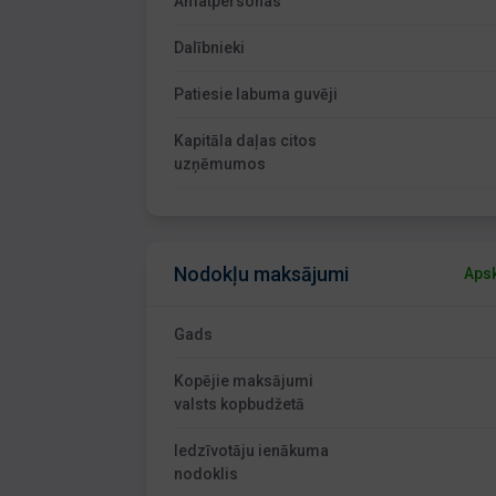
Amatpersonas
Dalībnieki
Patiesie labuma guvēji
Kapitāla daļas citos
uzņēmumos
Nodokļu maksājumi
Apsk
Gads
Kopējie maksājumi
valsts kopbudžetā
Iedzīvotāju ienākuma
nodoklis