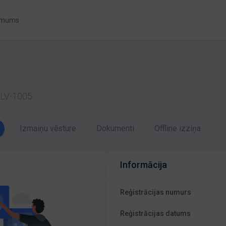
 mums
a LV-1005
Izmaiņu vēsture
Dokumenti
Offline izziņa
Informācija
Reģistrācijas numurs
Reģistrācijas datums