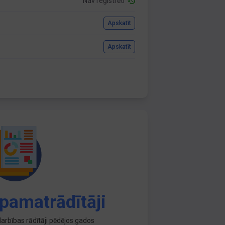
Nav reģistrēti
Apskatīt
Apskatīt
pamatrādītāji
arbības rādītāji pēdējos gados