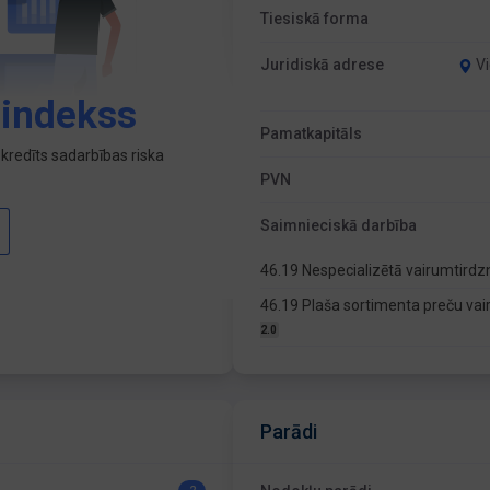
Tiesiskā forma
Juridiskā adrese
Vi
 indekss
Pamatkapitāls
kredīts sadarbības riska
PVN
Saimnieciskā darbība
46.19 Nespecializētā vairumtirdzn
46.19 Plaša sortimenta preču vai
2.0
Parādi