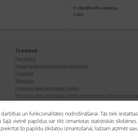
Ir identificēts sankciju
risks
Crediweb
Par mums
Mājas lapas izmantošanas noteikumi
Palīdzība
Sīkdatnes
Personas datu apstrādes politika
Personas datu apstrādes politika pretendentu atlases proceso
Videonovērošana
arbības un funkcionalitātes nodrošināšanai. Tās tiek iestatītas
 šajā vietnē papildus var tikt izmantotas statistiskās sīkdatnes.
a piekrītat šo papildu sīkdatņu izmantošanai, lūdzam atzīmēt savu 