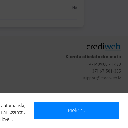
Nē
Klientu atbalsta dienests
P - P 09:00 - 17:30
+371 67-501-335
support@crediweb.lv
s
 automātiski,
Piekrītu
 Lai uzzinātu
izvēli.