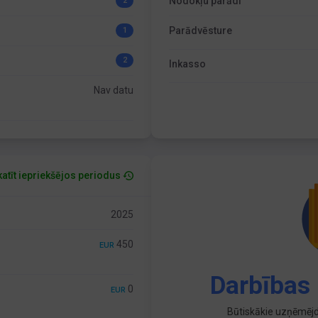
Nodokļu parādi
2
Parādvēsture
1
2
Inkasso
Nav datu
atīt iepriekšējos periodus
2025
450
EUR
Darbības 
0
EUR
Būtiskākie uzņēmējd