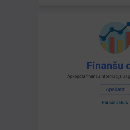
Finanšu d
Apkopota finanšu informācija un ga
Apskatīt
Parādīt saturu