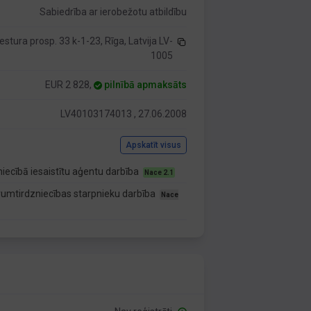
Sabiedrība ar ierobežotu atbildību
estura prosp. 33 k-1-23, Rīga, Latvija LV-
1005
EUR 2 828,
pilnībā apmaksāts
LV40103174013 , 27.06.2008
Apskatīt visus
iecībā iesaistītu aģentu darbība
Nace 2.1
rumtirdzniecības starpnieku darbība
Nace