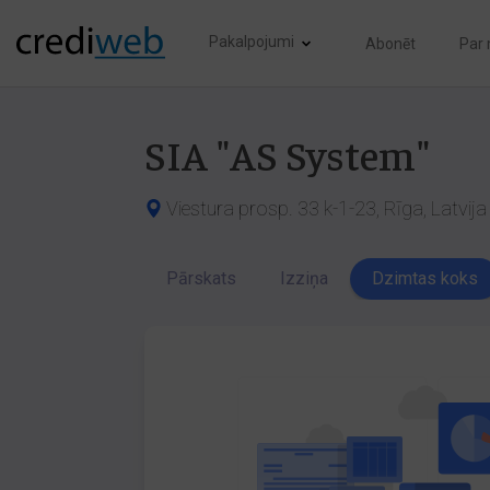
Pakalpojumi
Abonēt
Par
SIA "AS System"
Viestura prosp. 33 k-1-23, Rīga, Latvij
Pārskats
Izziņa
Dzimtas koks