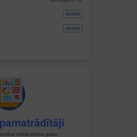
Nav reģistrēti
Apskatīt
Apskatīt
pamatrādītāji
arbības rādītāji pēdējos gados