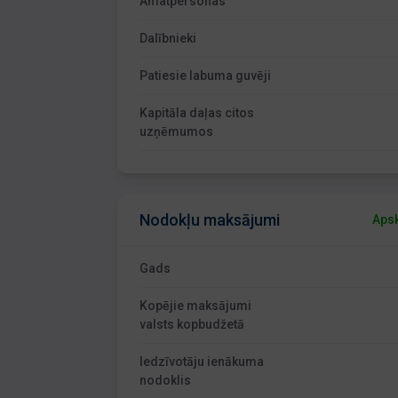
Amatpersonas
Dalībnieki
Patiesie labuma guvēji
Kapitāla daļas citos
uzņēmumos
Nodokļu maksājumi
Apsk
Gads
Kopējie maksājumi
valsts kopbudžetā
Iedzīvotāju ienākuma
nodoklis