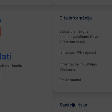
Cita informācija
Valsts piemērotie
atbalsta pasākumi Covid-
19 ietekmes dēļ
Izmaiņas PVN reģistrā
ati
Informācija no Latvijas
lvenie koeficienti
Vēstnesis
Īpašie statusi
Sankciju risks