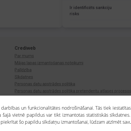
Ir identificēts sankciju
risks
Crediweb
Par mums
Mājas lapas izmantošanas noteikumi
Palīdzība
Sīkdatnes
Personas datu apstrādes politika
Personas datu apstrādes politika pretendentu atlases proceso
Videonovērošana
arbības un funkcionalitātes nodrošināšanai. Tās tiek iestatītas
 šajā vietnē papildus var tikt izmantotas statistiskās sīkdatnes.
a piekrītat šo papildu sīkdatņu izmantošanai, lūdzam atzīmēt savu 