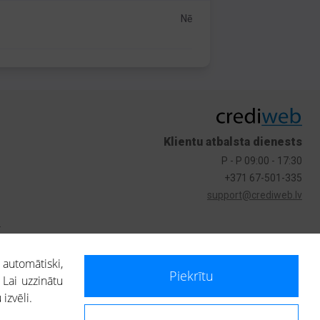
Nē
Klientu atbalsta dienests
P - P 09:00 - 17:30
+371 67-501-335
support@crediweb.lv
s
 automātiski,
Piekrītu
 Lai uzzinātu
izvēli.