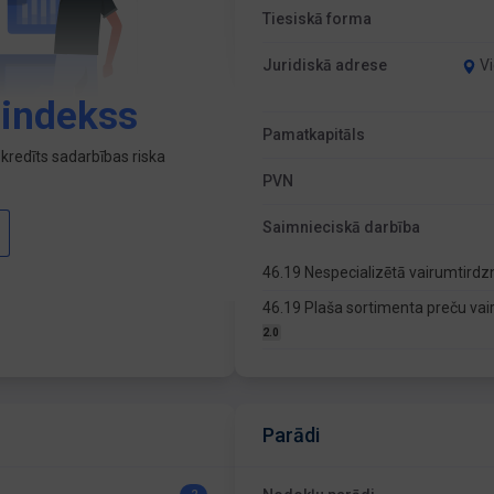
Tiesiskā forma
Juridiskā adrese
Vi
 indekss
Pamatkapitāls
kredīts sadarbības riska
PVN
Saimnieciskā darbība
46.19 Nespecializētā vairumtirdzn
46.19 Plaša sortimenta preču vai
2.0
Parādi