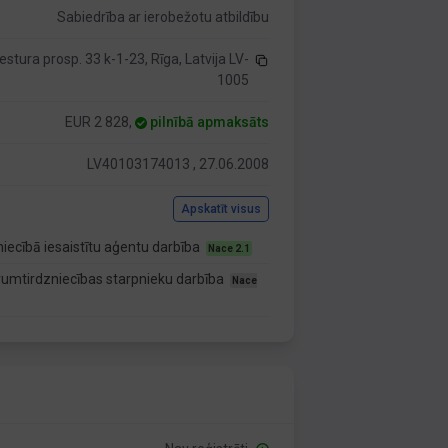
Sabiedrība ar ierobežotu atbildību
estura prosp. 33 k-1-23, Rīga, Latvija LV-
1005
EUR 2 828,
pilnībā apmaksāts
LV40103174013 , 27.06.2008
Apskatīt visus
iecībā iesaistītu aģentu darbība
Nace 2.1
rumtirdzniecības starpnieku darbība
Nace