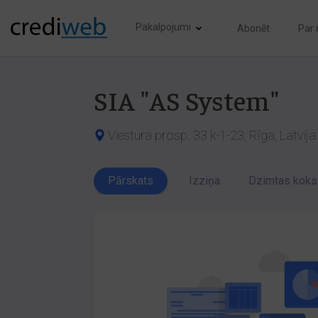
Pakalpojumi
Abonēt
Par
SIA "AS System"
Viestura prosp. 33 k-1-23, Rīga, Latvij
Pārskats
Izziņa
Dzimtas koks