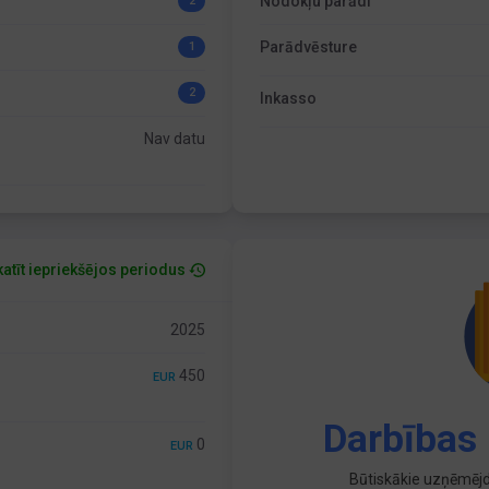
Nodokļu parādi
2
Parādvēsture
1
2
Inkasso
Nav datu
atīt iepriekšējos periodus
2025
450
EUR
Darbības 
0
EUR
Būtiskākie uzņēmējd