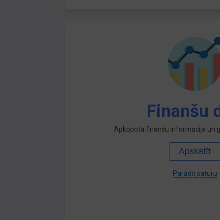
Finanšu d
Apkopota finanšu informācija un ga
Apskatīt
Parādīt saturu