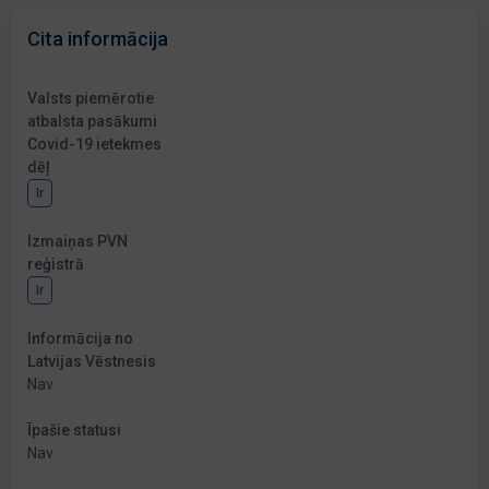
Cita informācija
Valsts piemērotie
atbalsta pasākumi
Covid-19 ietekmes
dēļ
Ir
Izmaiņas PVN
reģistrā
Ir
Informācija no
Latvijas Vēstnesis
Nav
Īpašie statusi
Nav