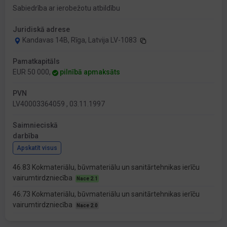
Sabiedrība ar ierobežotu atbildību
Juridiskā adrese
Kandavas 14B, Rīga, Latvija LV-1083
Pamatkapitāls
EUR 50 000,
pilnībā apmaksāts
PVN
LV40003364059 , 03.11.1997
Saimnieciskā
darbība
Apskatīt visus
46.83 Kokmateriālu, būvmateriālu un sanitārtehnikas ierīču
vairumtirdzniecība
Nace 2.1
46.73 Kokmateriālu, būvmateriālu un sanitārtehnikas ierīču
vairumtirdzniecība
Nace 2.0