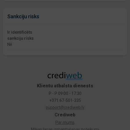
Sankciju risks
Ir identificēts
sankciju risks
Nē
Klientu atbalsta dienests
P - P 09:00 - 17:30
+371 67-501-335
support@crediweb.lv
Crediweb
Par mums
Mājas lapas izmantošanas noteikumi