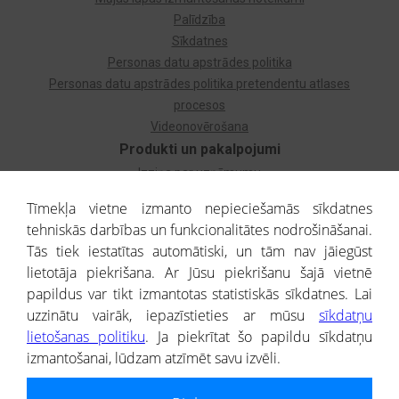
Palīdzība
Sīkdatnes
Personas datu apstrādes politika
Personas datu apstrādes politika pretendentu atlases
procesos
Videonovērošana
Produkti un pakalpojumi
Izziņa par uzņēmumu
Izziņa par privātpersonu
Tīmekļa vietne izmanto nepieciešamās sīkdatnes
Dzimtas koks
tehniskās darbības un funkcionalitātes nodrošināšanai.
Uzņēmumu atlase
Tās tiek iestatītas automātiski, un tām nav jāiegūst
Monitorings
lietotāja piekrišana. Ar Jūsu piekrišanu šajā vietnē
Kredītizziņa par ārvalstu uzņēmumiem
papildus var tikt izmantotas statistiskās sīkdatnes. Lai
uzzinātu vairāk, iepazīstieties ar mūsu
sīkdatņu
® CREDITREFORM Latvija
lietošanas politiku
. Ja piekrītat šo papildu sīkdatņu
SIA
izmantošanai, lūdzam atzīmēt savu izvēli.
People illustrations by Storyset