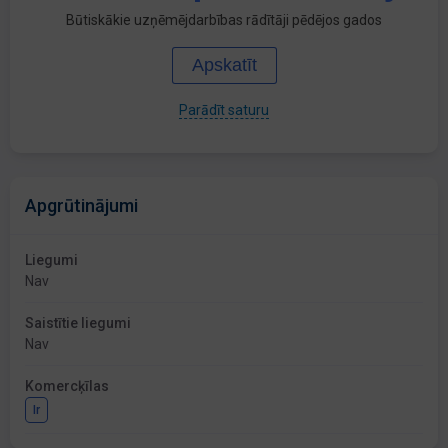
Būtiskākie uzņēmējdarbības rādītāji pēdējos gados
Apskatīt
Parādīt saturu
Apgrūtinājumi
Liegumi
Nav
Saistītie liegumi
Nav
Komercķīlas
Ir