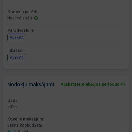
Nodokļu parādi
Nav reģistrēti
Parādvēsture
Apskatīt
Inkasso
Apskatīt
Nodokļu maksājumi
Apskatīt iepriekšējos periodus
Gads
2025
Kopējie maksājumi
valsts kopbudžetā
176 050
EUR