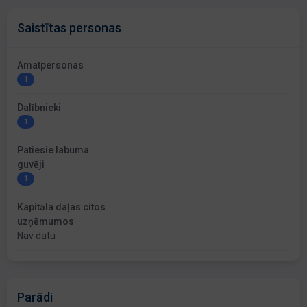
Saistītas personas
Amatpersonas
1
Dalībnieki
1
Patiesie labuma
guvēji
1
Kapitāla daļas citos
uzņēmumos
Nav datu
Parādi